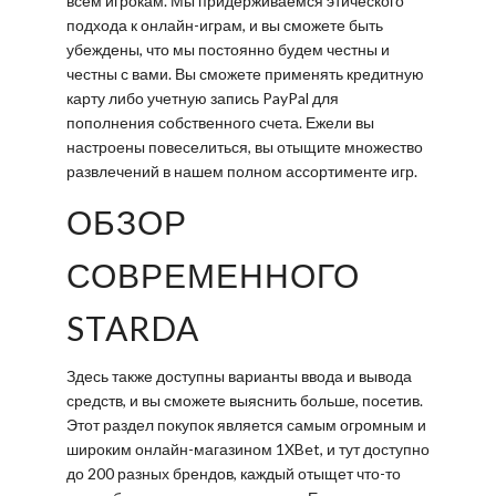
всем игрокам. Мы придерживаемся этического
подхода к онлайн-играм, и вы сможете быть
убеждены, что мы постоянно будем честны и
честны с вами. Вы сможете применять кредитную
карту либо учетную запись PayPal для
пополнения собственного счета. Ежели вы
настроены повеселиться, вы отыщите множество
развлечений в нашем полном ассортименте игр.
ОБЗОР
СОВРЕМЕННОГО
STARDA
Здесь также доступны варианты ввода и вывода
средств, и вы сможете выяснить больше, посетив.
Этот раздел покупок является самым огромным и
широким онлайн-магазином 1XBet, и тут доступно
до 200 разных брендов, каждый отыщет что-то