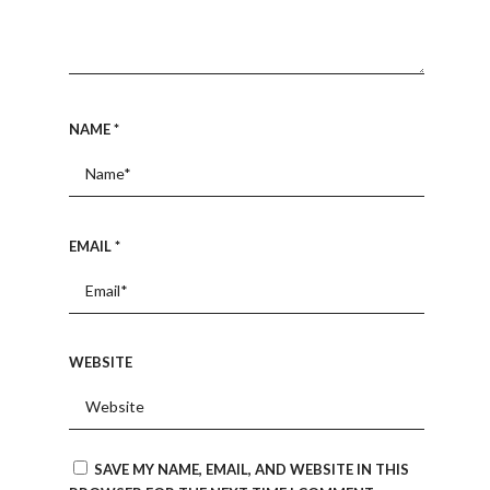
NAME
*
EMAIL
*
WEBSITE
SAVE MY NAME, EMAIL, AND WEBSITE IN THIS