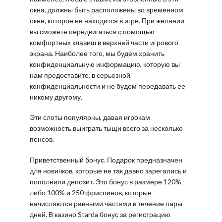
окна, должны быть расположены во временном
окне, которое не находится в игре. При желании
вы сможете передвигаться с помощью
комфортных клавиш в верхней части игрового
экрана. Наиболее того, мы будем хранить
конфиденциальную информацию, которую вы
нам предоставите, в серьезной
конфиденциальности и не будем передавать ее
никому другому.
Эти слоты популярны, давая игрокам
возможность выиграть тыщи всего за несколько
пенсов.
Приветственный бонус. Подарок предназначен
для новичков, которые не так давно зарегались и
пополнили депозит. Это бонус в размере 120%
либо 100% и 250 фриспинов, которые
начисляются равными частями в течение пары
дней. В казино Starda бонус за регистрацию