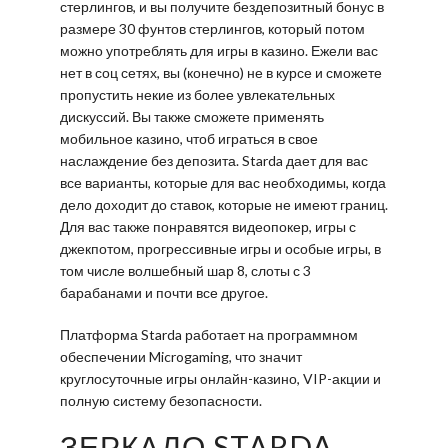
стерлингов, и вы получите бездепозитный бонус в
размере 30 фунтов стерлингов, который потом
можно употреблять для игры в казино. Ежели вас
нет в соц сетях, вы (конечно) не в курсе и сможете
пропустить некие из более увлекательных
дискуссий. Вы также сможете применять
мобильное казино, чтоб играться в свое
наслаждение без депозита. Starda дает для вас
все варианты, которые для вас необходимы, когда
дело доходит до ставок, которые не имеют границ.
Для вас также понравятся видеопокер, игры с
джекпотом, прогрессивные игры и особые игры, в
том числе волшебный шар 8, слоты с 3
барабанами и почти все другое.
Платформа Starda работает на программном
обеспечении Microgaming, что значит
круглосуточные игры онлайн-казино, VIP-акции и
полную систему безопасности.
ЗЕРКАЛО STARDA