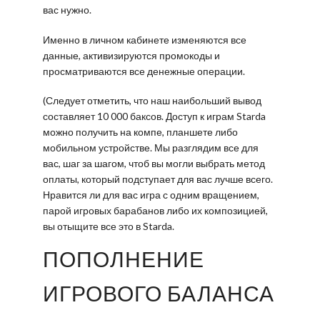
вас нужно.
Именно в личном кабинете изменяются все
данные, активизируются промокоды и
просматриваются все денежные операции.
(Следует отметить, что наш наибольший вывод
составляет 10 000 баксов. Доступ к играм Starda
можно получить на компе, планшете либо
мобильном устройстве. Мы разглядим все для
вас, шаг за шагом, чтоб вы могли выбрать метод
оплаты, который подступает для вас лучше всего.
Нравится ли для вас игра с одним вращением,
парой игровых барабанов либо их композицией,
вы отыщите все это в Starda.
ПОПОЛНЕНИЕ
ИГРОВОГО БАЛАНСА