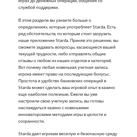
играх до денежных операций, общения со
службой поддержки.
В этом разделе вы узнаете больше о
определениях, которые употребляет Starda. Есть
ряд обстоятельств, по которым стоит загрузить
наше приложение Starda. Приняв это решение, вы
сможете задавать вопросцы, касающиеся вашей
текущей трудности, либо отправлять общие
отзывы о любом из наших отделов и категорий.
Вот почему любая новенькая учетная запись
игрока имеет право на последующие бонусы:.
Простота и удобство банковских операций в
Starda может сделать ваш игровой опыт в казино
еще наиболее полезным. Ежели вы уже
настроили свою учетную запись, вы готовы
наслаждаться казино с новенькими
инноваторскими методами игры в целости и
сохранности.
Starda дает игрокам веселую и безопасную среду