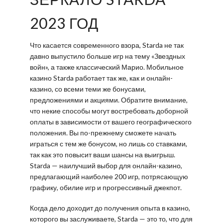
2023 ГОД
Что касается современного взора, Starda не так
давно выпустило больше игр на тему «Звездных
войн», а также классический Марио. Мобильное
казино Starda работает так же, как и онлайн-
казино, со всеми теми же бонусами,
предложениями и акциями. Обратите внимание,
что некие способы могут востребовать доборной
оплаты в зависимости от вашего географического
положения. Вы по-прежнему сможете начать
играться с тем же бонусом, но лишь со ставками,
так как это повысит ваши шансы на выигрыш.
Starda — наилучший выбор для онлайн-казино,
предлагающий наиболее 200 игр, потрясающую
графику, обилие игр и прогрессивный джекпот.
Когда дело доходит до получения опыта в казино,
которого вы заслуживаете, Starda — это то, что для