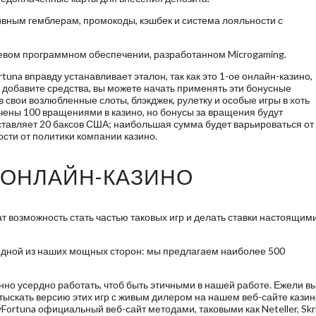
ивным гемблерам, промокоды, кэшбек и система лояльности с
евом программном обеспечении, разработанном Microgaming.
tuna вправду устанавливает эталон, так как это 1-ое онлайн-казино,
 добавите средства, вы можете начать применять эти бонусные
 свои возлюбленные слоты, блэкджек, рулетку и особые игры в хоть
ичены 100 вращениями в казино, но бонусы за вращения будут
оставляет 20 баксов США; наибольшая сумма будет варьироваться от
сти от политики компании казино.
В ОНЛАЙН-КАЗИНО
ат возможность стать частью таковых игр и делать ставки настоящим
 одной из наших мощных сторон: мы предлагаем наиболее 500
о усердно работать, чтоб быть этичными в нашей работе. Ежели в
отыскать версию этих игр с живым дилером на нашем веб-сайте казин
ortuna официальный веб-сайт методами, таковыми как Neteller, Skril