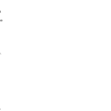
й
na
.
о