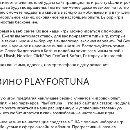
е имеет значения.
плей удача сайт
традиционно играю тут.Если игро
ства будут возвращены. Тем не наименее, даже невзирая на то, что 
оянно сможете надавить и сыграть в всякую из мобильных игр в лучшем
обильное казино, основанное на настоящем опыте. Выбор игр в
олностью бесконечен.
время на веб-сайте. Во все наши игры можно играться с помощью
 Ежели вы энтузиаст ставок, для вас понравятся типы игр, которые
, а также широкий выбор игр в видеопокер, включая варианты Pai Go
сное, надежное и надежное онлайн-казино. Воспользуйтесь этими
с. Способы депозита в Казино подобны почти всем иным онлайн-
 Ukash, Neteller, Click2Pay, EcoCard, Sofort, Entropay и Instadebit.
 как ваше имя, адресок, номер телефона и дату рождения.
ЗИНО PLAYFORTUNA
ную игру, предлагая наилучшее сервис клиентов и игровой опыт,
g, и его партнеров. PlayFortuna — это веб-сайт для ставок, что дела
е сможете играться в нашу расширенную и усовершенствованную
, кто любит играться в свои возлюбленные настольные игры.
ьное казино на настоящие средства в США с полным набором игр
и бонусами в сфере онлайн-гемблинга. Прогрессивный разъем