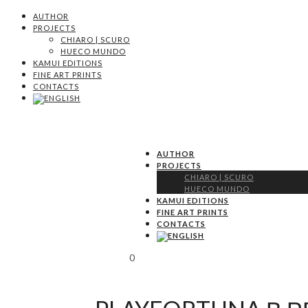
AUTHOR
PROJECTS
CHIARO | SCURO
HUECO MUNDO
KAMUI EDITIONS
FINE ART PRINTS
CONTACTS
AUTHOR
PROJECTS
CHIARO | SCURO
HUECO MUNDO
KAMUI EDITIONS
FINE ART PRINTS
CONTACTS
0