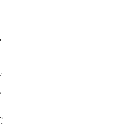
a
н-
/
м
ми
na