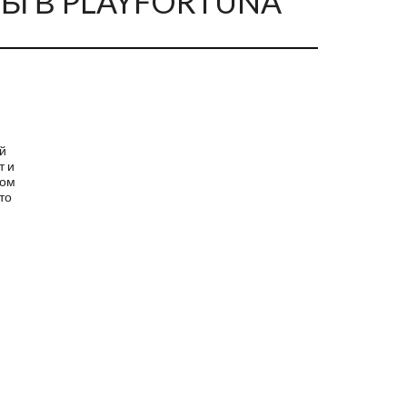
РЫ В PLAYFORTUNA
ий
т и
ком
то