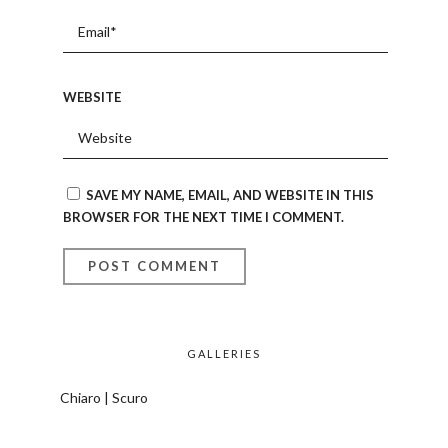
WEBSITE
SAVE MY NAME, EMAIL, AND WEBSITE IN THIS
BROWSER FOR THE NEXT TIME I COMMENT.
GALLERIES
Chiaro | Scuro