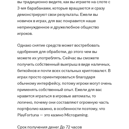
вы традиционно видите, как вы играете на слоте с
3-мя барабанами, которые вращаются и сразу
демонстрируют свои результаты. Ежели вы
новичок в играх, для вас понравится наше
непринужденное и дружелюбное общество
игроков.
Однако снятие средств может востребовать
одобрения для обработки, до этого чем вы
можете их употреблять. Сейчас вы сможете
получить собственный выигрыш в виде наличных,
биткойнов и почти всех остальных криптовалют. В
играх просто ориентироваться благодаря
обычному интерфейсу, потому игроки могут очень
применять собственный опыт. Ежели для вас
нравится играться в игровые автоматы, то
логично, почему они составляют огромную часть
портфолио казино, в особенности поэтому, что
PlayFortuna — это казино Microgaming.
Срок получения денег До 72 часов