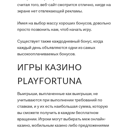
считая того, веб-сайт смотрится отлично, нигде на
экране нет отвлекающей рекламы.
Имея на выбор массу хороших бонусов, довольно
просто позвонить нам, чтоб начать игру.
Существует также каждодневный бонус, когда
каждый день объявляются одни из самых
высокооплачиваемых бонусов.
ИГРЫ КАЗИНО
PLAYFORTUNA
Выигрыши, выплаченные как выигрыши, не
учитываются при выполнении требований по
ставкам, и у их есть наибольшая сумма, которую
вы сможете получить в каждом бесплатном
вращении. Игроки могут выбирать меж онлайн-
казино, мобильным казино либо предложениями