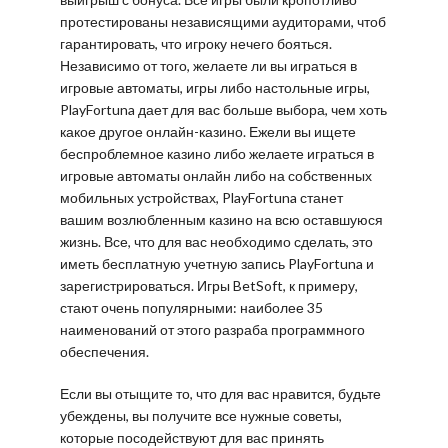
протестированы независящими аудиторами, чтоб
гарантировать, что игроку нечего бояться.
Независимо от того, желаете ли вы играться в
игровые автоматы, игры либо настольные игры,
PlayFortuna дает для вас больше выбора, чем хоть
какое другое онлайн-казино. Ежели вы ищете
беспроблемное казино либо желаете играться в
игровые автоматы онлайн либо на собственных
мобильных устройствах, PlayFortuna станет
вашим возлюбленным казино на всю оставшуюся
жизнь. Все, что для вас необходимо сделать, это
иметь бесплатную учетную запись PlayFortuna и
зарегистрироваться. Игры BetSoft, к примеру,
стают очень популярными: наиболее 35
наименований от этого разраба программного
обеспечения.
Если вы отыщите то, что для вас нравится, будьте
убеждены, вы получите все нужные советы,
которые посодействуют для вас принять