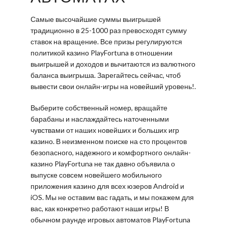
Самые высочайшие суммы выигрышей
традиционно в 25-1000 раз превосходят сумму
ставок на вращение. Все призы регулируются
политикой казино PlayFortuna в отношении
выигрышей и доходов и вычитаются из валютного
баланса выигрыша. Зарегайтесь сейчас, чтоб
вывести свои онлайн-игры на новейший уровень!.
Выберите собственный номер, вращайте
барабаны и наслаждайтесь наточенными
чувствами от наших новейших и больших игр
казино. В неизменном поиске на сто процентов
безопасного, надежного и комфортного онлайн-
казино PlayFortuna не так давно объявила о
выпуске совсем новейшего мобильного
приложения казино для всех юзеров Android и
iOS. Мы не оставим вас гадать, и мы покажем для
вас, как конкретно работают наши игры! В
обычном раунде игровых автоматов PlayFortuna