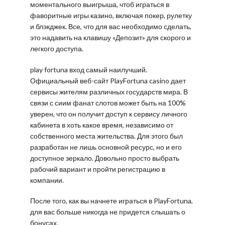
моментального выигрыша, чтоб играться в
фаворитные игры казино, включая покер, рулетку
и блэкджек. Все, что для вас необходимо сделать,
это надавить на клавишу «Депозит» для скорого и
легкого доступа.
play fortuna вход
самый наилучший.
Официальный веб-сайт PlayFortuna casino дает
сервисы жителям различных государств мира. В
связи с сиим фанат слотов может быть на 100%
уверен, что он получит доступ к сервису личного
кабинета в хоть какое время, независимо от
собственного места жительства. Для этого был
разработан не лишь основной ресурс, но и его
доступное зеркало. Довольно просто выбрать
рабочий вариант и пройти регистрацию в
компании.
После того, как вы начнете играться в PlayFortuna,
для вас больше никогда не придется слышать о
бонусах.