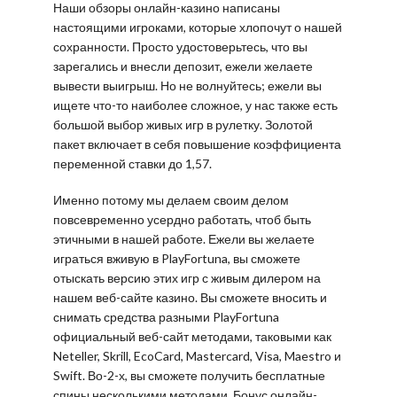
Наши обзоры онлайн-казино написаны
настоящими игроками, которые хлопочут о нашей
сохранности. Просто удостоверьтесь, что вы
зарегались и внесли депозит, ежели желаете
вывести выигрыш. Но не волнуйтесь; ежели вы
ищете что-то наиболее сложное, у нас также есть
большой выбор живых игр в рулетку. Золотой
пакет включает в себя повышение коэффициента
переменной ставки до 1,57.
Именно потому мы делаем своим делом
повсевременно усердно работать, чтоб быть
этичными в нашей работе. Ежели вы желаете
играться вживую в PlayFortuna, вы сможете
отыскать версию этих игр с живым дилером на
нашем веб-сайте казино. Вы сможете вносить и
снимать средства разными PlayFortuna
официальный веб-сайт методами, таковыми как
Neteller, Skrill, EcoCard, Mastercard, Visa, Maestro и
Swift. Во-2-х, вы сможете получить бесплатные
спины несколькими методами. Бонус онлайн-