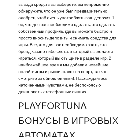
вывода средств вы выберете, вы непременно
обнаружите, что он уже был предварительно
одобрен, чтоб очень употреблять ваш депозит. 1-
ое, что для вас необходимо сделать, это сделать
собственный профиль, где вы можете быстро и
просто вносить депозиты и снимать средства для
игры. Все, что для вас необходимо знать, это
бренд казино либо слота, в который вы желаете
играться, который вы отыщите в разделе игр. В
наиблежайшее время мы добавим новейшие
онлайн-игры и рынки ставок на спорт, так что
смотрите за обновлениями!. Наслаждайтесь
наточенными чувствами, не беспокоясь о
длинноватых телефонных линиях.
PLAYFORTUNA
БОНУСЫ В ИГРОВЫХ
АВТОМАТАХ