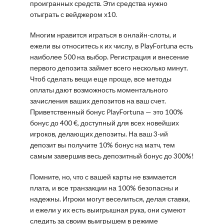
проигранных средств. Эти средства нужно
отыграть с вейджером х10.
Многим нравится играться в онлайн-слоты, и
ежели вы относитесь к их числу, в PlayFortuna есть
наиболее 500 на выбор. Регистрация и внесение
первого депозита займет всего несколько минут.
Чтоб сделать вещи еще проще, все методы
оплаты дают возможность моментального
зачисления ваших депозитов на ваш счет.
Приветственный бонус PlayFortuna — это 100%
бонус до 400 €, доступный для всех новейших
игроков, делающих депозиты. На ваш 3-ий
депозит вы получите 10% бонус на матч, тем
самым завершив весь депозитный бонус до 300%!
Помните, но, что с вашей карты не взимается
плата, и все транзакции на 100% безопасны и
надежны. Игроки могут веселиться, делая ставки,
и ежели у их есть выигрышная рука, они сумеют
следить за своим выигрышем в режиме