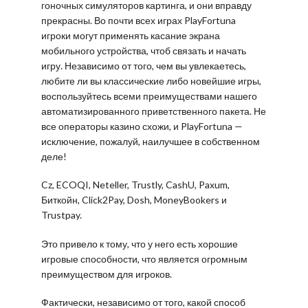
гоночных симуляторов картинга, и они вправду
прекрасны. Во почти всех играх PlayFortuna
игроки могут применять касание экрана
мобильного устройства, чтоб связать и начать
игру. Независимо от того, чем вы увлекаетесь,
любите ли вы классические либо новейшие игры,
воспользуйтесь всеми преимуществами нашего
автоматизированного приветственного пакета. Не
все операторы казино схожи, и PlayFortuna —
исключение, пожалуй, наилучшее в собственном
деле!
Cz, ECOQI, Neteller, Trustly, CashU, Paxum,
Биткойн, Click2Pay, Dosh, MoneyBookers и
Trustpay.
Это привело к тому, что у него есть хорошие
игровые способности, что является огромным
преимуществом для игроков.
Фактически, независимо от того, какой способ