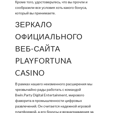
Кроме того, удостоверьтесь, что вы прочли и
сообразили все условия хоть какого бонуса,
который вы принимаете.
ЗЕРКАЛО
ОФИЦИАЛЬНОГО
ВЕБ-САЙТА
PLAYFORTUNA
CASINO
В рамках нашего неизменного расширения мы
чрезвычайно рады работать с командой
Bwin.Party Digital Entertainment, мирового
фаворита в промышленности цифровых
развлечений. Он считается надежной игровой
платформой, а его бонусы и вознаграждения за