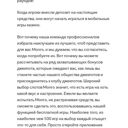
раундов!
Когда игроки внесли депозит на настоящие
средства, они могут начать играться в мобильные
игры казино.
Вот почему наша команда профессионалов
избрала наилучшее из лучшего, чтоб представить
для вас Monro, и мы думаем, что вы согласитесь,
когда попробуете их. Вот почему вы можете
рассчитывать на ряд захватывающих бонусов
джекпота, которые ожидают вас, как лишь вы
станете частью нашего общества джекпотов и
присоединитесь к клубу джекпотов. Широкий
выбор слотов Monro значит, что есть игра на хоть
какой вкус и настроение. Ежели вы желаете
испытать Monro, не растрачивая средств, вы
сможете сделать это, воспользовавшись нашей
функцией бесплатной игры. Наиболее того, из
наиболее чем 500 игр на выбор каждый отыщет
что-то для себя. Просто откройте приложение