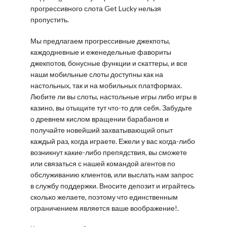
прогрессивного слота Get Lucky нельзя
пропустить.
Мы предлагаем прогрессивные джекпоты,
каждодневные и еженедельные фавориты
джекпотов, бонусные функции и скаттеры, и все
наши мобильные слоты доступны как на
настольных, так и на мобильных платформах.
Любите ли вы слоты, настольные игры либо игры в
казино, вы отыщите тут что-то для себя. Забудьте
о древнем кислом вращении барабанов и
получайте новейший захватывающий опыт
каждый раз, когда играете. Ежели у вас когда-либо
возникнут какие-либо препядствия, вы сможете
или связаться с нашей командой агентов по
обслуживанию клиентов, или выслать нам запрос
в службу поддержки. Вносите депозит и играйтесь
сколько желаете, поэтому что единственным
ограничением является ваше воображение!.