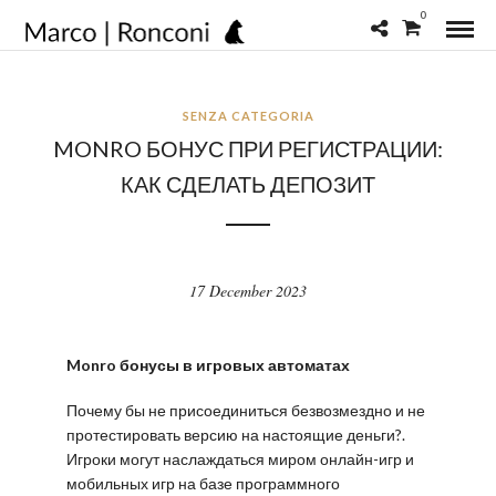
0
SENZA CATEGORIA
MONRO БОНУС ПРИ РЕГИСТРАЦИИ:
КАК СДЕЛАТЬ ДЕПОЗИТ
17 December 2023
Monro бонусы в игровых автоматах
Почему бы не присоединиться безвозмездно и не
протестировать версию на настоящие деньги?.
Игроки могут наслаждаться миром онлайн-игр и
мобильных игр на базе программного