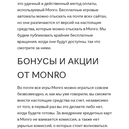
это удачный и действенный метод оплаты,
используемый Monro. Бесплатные игровые
автоматы можно отыскать на почти всех сайтах,
но они различаются от версий на настоящие
средства, которые можно отыскать в Monro. Мы
будем публиковать крайние бесплатные
вращения, когда они будут доступны, так что
смотрите за ними.
БОНУСЫ И АКЦИИ
ОТ MONRO
Во почти все игры Monro можно играться совсем
безвозмездно, и, как мы уже говорили, вы сможете
внести настоящие средства на счет, независимо
от того, в первый раз вы это делаете либо нет,
когда будете готовы. За внедрение кредитных карт
в Monro не взимается комиссия, а также нет
укрытых комиссий, о которых стоит волноваться.