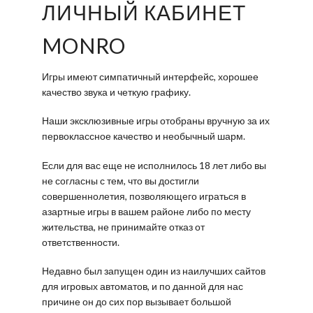
ЛИЧНЫЙ КАБИНЕТ
MONRO
Игры имеют симпатичный интерфейс, хорошее
качество звука и четкую графику.
Наши эксклюзивные игры отобраны вручную за их
первоклассное качество и необычный шарм.
Если для вас еще не исполнилось 18 лет либо вы
не согласны с тем, что вы достигли
совершеннолетия, позволяющего играться в
азартные игры в вашем районе либо по месту
жительства, не принимайте отказ от
ответственности.
Недавно был запущен один из наилучших сайтов
для игровых автоматов, и по данной для нас
причине он до сих пор вызывает большой