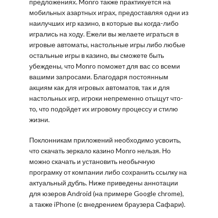
предложениях. Monro также практикуется на
мобильных азартных играх, предоставляя одни из
наилучших игр казино, в которые вы когда-либо
игрались на ходу. Ежели вы желаете играться в
игровые автоматы, настольные игры либо любые
остальные игры в казино, вы сможете быть
убеждены, что Monro поможет для вас со всеми
вашими запросами. Благодаря постоянным
акциям как для игровых автоматов, так и для
настольных игр, игроки непременно отыщут что-
то, что подойдет их игровому процессу и стилю
жизни.
Поклонникам приложений необходимо усвоить,
что скачать зеркало казино Monro нельзя. Но
можно скачать и установить необычную
програмку от компании либо сохранить ссылку на
актуальный дубль. Ниже приведены аннотации
для юзеров Android (на примере Google chrome),
а также iPhone (с внедрением браузера Сафари).