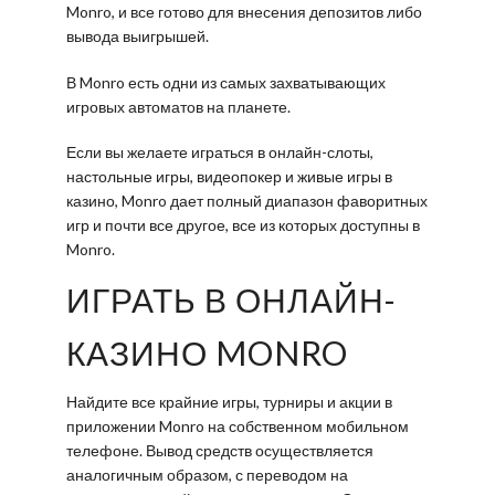
Monro, и все готово для внесения депозитов либо
вывода выигрышей.
В Monro есть одни из самых захватывающих
игровых автоматов на планете.
Если вы желаете играться в онлайн-слоты,
настольные игры, видеопокер и живые игры в
казино, Monro дает полный диапазон фаворитных
игр и почти все другое, все из которых доступны в
Monro.
ИГРАТЬ В ОНЛАЙН-
КАЗИНО MONRO
Найдите все крайние игры, турниры и акции в
приложении Monro на собственном мобильном
телефоне. Вывод средств осуществляется
аналогичным образом, с переводом на