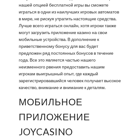
нашей опцией бесплатной игры вы сможете
играться в одни из наилучших игровых автоматов
в мире, не рискуя утратить настоящие средства.
Лучше всего играться онлайн, хотя игроки также
могут загрузить приложение казино на свои
мобильные устройства. В дополнение к
приветственному бонусу для вас будет
предложен ряд постоянных бонусов в течение
года. Все это является частью нашего
неизменного рвения предоставить нашим
игрокам выигрышный опыт, где каждый
зарегистрировавшийся человек получает высокое
качество, внимание и внимание к деталям.
МОБИЛЬНОЕ
ПРИЛОЖЕНИЕ
JOYCASINO