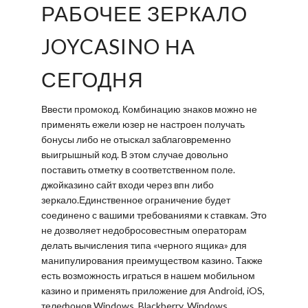
РАБОЧЕЕ ЗЕРКАЛО
JOYCASINO НА
СЕГОДНЯ
Ввести промокод. Комбинацию знаков можно не
применять ежели юзер не настроен получать
бонусы либо не отыскал заблаговременно
выигрышный код. В этом случае довольно
поставить отметку в соответственном поле.
джойказино сайт
входи через впн либо
зеркало.Единственное ограничение будет
соединено с вашими требованиями к ставкам. Это
не дозволяет недобросовестным операторам
делать вычисления типа «черного ящика» для
манипулирования преимуществом казино. Также
есть возможность играться в нашем мобильном
казино и применять приложение для Android, iOS,
телефонов Windows, Blackberry, Windows,