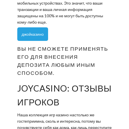
мобильных устройствах. Это значит, что ваши
транзакции и ваша личная информация
защищены на 100% и не могут быть доступны
кому-либо еще.
джойказино
ВЫ НЕ СМОЖЕТЕ ПРИМЕНЯТЬ
ЕГО ДЛЯ ВНЕСЕНИЯ
ДЕПОЗИТА ЛЮБЫМ ИНЫМ
СПОСОБОМ.
JOYCASINO: ОТЗЫВЫ
ИГРОКОВ
Наша коллекция игр казино настолько же
гостеприимна, сколь и интересна, потому вы
почувствуете себя как дома, как лишь переступите