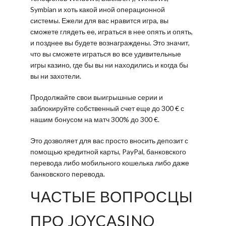
Symbian и хоть какой иной операционной
системы. Ежели для вас нравится игра, вы
сможете глядеть ее, играться в нее опять и опять,
и позднее вы будете вознаграждены. Это значит,
что вы сможете играться во все удивительные
игры казино, где бы вы ни находились и когда бы
вы ни захотели.
Продолжайте свои выигрышные серии и
заблокируйте собственный счет еще до 300 € с
нашим бонусом на матч 300% до 300 €.
Это дозволяет для вас просто вносить депозит с
помощью кредитной карты, PayPal, банковского
перевода либо мобильного кошелька либо даже
банковского перевода.
ЧАСТЫЕ ВОПРОСЦЫ
ПРО JOYCASINO