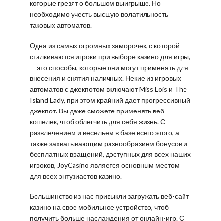
которые грезят о большом выигрыше. Но
необходимо учесть высшую волатильность
таковых автоматов.
Одна из самых огромных заморочек, с которой
сталкиваются игроки при выборе казино для игры,
— это способы, которые они могут применять для
внесения и снятия наличных. Некие из игровых
автоматов с джекпотом включают Miss Lois и The
Island Lady, при этом крайний дает прогрессивный
джекпот. Вы даже сможете применять веб-
кошелек, чтоб облегчить для себя жизнь. С
развлечением и весельем в базе всего этого, а
также захватывающим разнообразием бонусов и
бесплатных вращений, доступных для всех наших
игроков, JoyCasino является основным местом
для всех энтузиастов казино.
Большинство из нас привыкли загружать веб-сайт
казино на свое мобильное устройство, чтоб
получить больше наслаждения от онлайн-игр. С