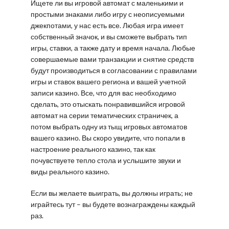
Ищете ли вы игровой автомат с маленькими и
простыми знаками либо игру с неописуемыми
джекпотами, у нас есть все. Любая игра имеет
собственный значок, и вы сможете выбрать тип
игры, ставки, а также дату и время начала. Любые
совершаемые вами транзакции и снятие средств
будут производиться в согласовании с правилами
игры и ставок вашего региона и вашей учетной
записи казино. Все, что для вас необходимо
сделать, это отыскать понравившийся игровой
автомат на серии тематических страничек, а
потом выбрать одну из тыщ игровых автоматов
вашего казино. Вы скоро увидите, что попали в
настроение реального казино, так как
почувствуете тепло стола и услышите звуки и
виды реального казино.
Если вы желаете выиграть, вы должны играть; не
играйтесь тут – вы будете вознаграждены каждый
раз.