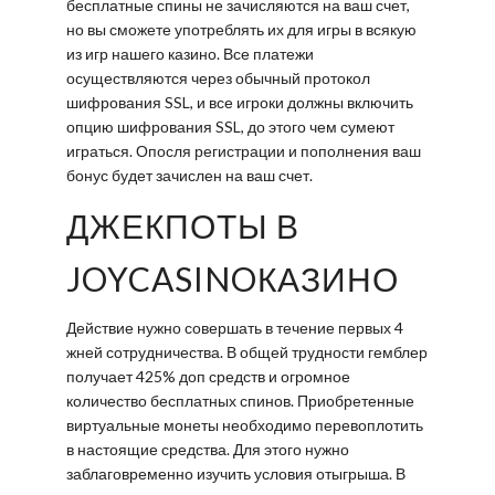
бесплатные спины не зачисляются на ваш счет,
но вы сможете употреблять их для игры в всякую
из игр нашего казино. Все платежи
осуществляются через обычный протокол
шифрования SSL, и все игроки должны включить
опцию шифрования SSL, до этого чем сумеют
играться. Опосля регистрации и пополнения ваш
бонус будет зачислен на ваш счет.
ДЖЕКПОТЫ В
JOYCASINOКАЗИНО
Действие нужно совершать в течение первых 4
жней сотрудничества. В общей трудности гемблер
получает 425% доп средств и огромное
количество бесплатных спинов. Приобретенные
виртуальные монеты необходимо перевоплотить
в настоящие средства. Для этого нужно
заблаговременно изучить условия отыгрыша. В