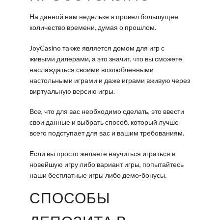
На данной нам недельке я провел большущее
количество времени, думая о прошлом.
JoyCasino также является домом для игр с
живыми дилерами, а это значит, что вы сможете
наслаждаться своими возлюбленными
настольными играми и даже играми вживую через
виртуальную версию игры.
Все, что для вас необходимо сделать, это ввести
свои данные и выбрать способ, который лучше
всего подступает для вас и вашим требованиям.
Если вы просто желаете научиться играться в
новейшую игру либо вариант игры, попытайтесь
наши бесплатные игры либо демо-бонусы.
СПОСОБЫ