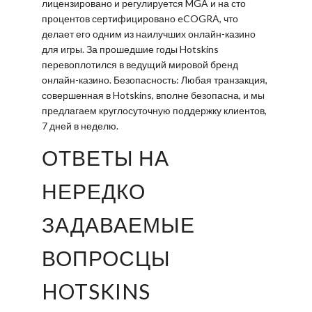
лицензировано и регулируется MGA и на сто
процентов сертифицировано eCOGRA, что
делает его одним из наилучших онлайн-казино
для игры. За прошедшие годы Hotskins
перевоплотился в ведущий мировой бренд
онлайн-казино. Безопасность: Любая транзакция,
совершенная в Hotskins, вполне безопасна, и мы
предлагаем круглосуточную поддержку клиентов,
7 дней в неделю.
ОТВЕТЫ НА
НЕРЕДКО
ЗАДАВАЕМЫЕ
ВОПРОСЦЫ
HOTSKINS