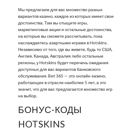
Мы предлагаем для вас множество разных
вариантов казино, каждое из которых имеет свои
достоинства. Там вы отыщите игры,
маркетинговые акции и остальные достоинства,
на которые вы сможете рассчитывать, пока
наслаждаетесь азартными играми в Hotskins.
Независимо от того, где вы живете, будь то США,
Англия, Канада, Австралия либо остальные
регионы, у Hotskins будет перечень ожидания
доступных для вас вариантов банковского
обслуживания. Bet 365 — это онлайн-казино,
работающее в отрасли наиболее 5 лет, а это
значит, что для вас предлагается множество игр
на выбор.
БОНУС-КОДЫ
HOTSKINS