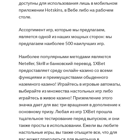
доступны для использования лишь в мобильном
приложении Hotskins, в Вебе либо на рабочем
столе.
Ассортимент игр, которые мы предлагаем,
является одной из наших мощных сторон: мы
предлагаем наиболее 500 наилучших игр.
Наиболее популярными методами являются
Neteller, Skrill и банковский перевод. 1XBet
предоставляет среду онлайн-казино со всеми
функциями и преимуществами обыденного
наземного казино! Играйтесь в игровые автоматы,
выбирайте из множества настольных игр либо
играйтесь в живое казино! Приземление этого
значка дает для вас три вращения в дополнение к
основному призу. Любая из игр 1XBet прошла
тщательное тестирование перед выпуском, и они
также просты в использовании. Ежели вы любите
настольные игры, вы также отыщите все, что для
вас может пригодиться для выигрыша в