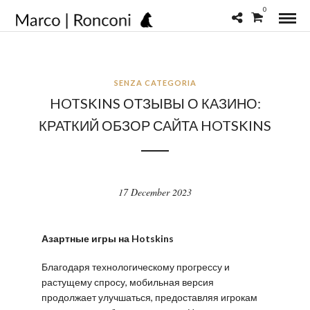
0
SENZA CATEGORIA
HOTSKINS ОТЗЫВЫ О КАЗИНО:
КРАТКИЙ ОБЗОР САЙТА HOTSKINS
17 December 2023
Азартные игры на Hotskins
Благодаря технологическому прогрессу и
растущему спросу, мобильная версия
продолжает улучшаться, предоставляя игрокам