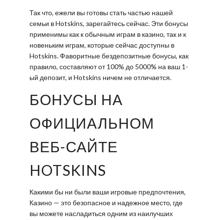
Так что, ежели вы готовы стать частью нашей
семьи в Hotskins, зарегайтесь сейчас. Эти бонусы
применимы как к обычным играм в казино, так и к
новеньким играм, которые сейчас доступны в
Hotskins. Фаворитные бездепозитные бонусы, как
правило, составляют от 100% до 5000% на ваш 1-
ый депозит, и Hotskins ничем не отличается.
БОНУСЫ НА
ОФИЦИАЛЬНОМ
ВЕБ-САЙТЕ
HOTSKINS
Какими бы ни были ваши игровые предпочтения,
Казино — это безопасное и надежное место, где
вы можете насладиться одним из наилучших