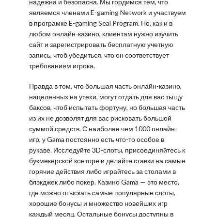
надежна и безопасна. Мы гордимся тем, что
являемся членами E-gaming Network и участвуем
в програмке E-gaming Seal Program. Но, как и в
любом онлайн-казино, клиентам нужно изучить
сайт и зарегистрировать бесплатную учетную
запись, чтоб убедиться, что он соответствует
требованиям игрока.
Правда в том, что большая часть онлайн-казино,
нацеленных на утехи, могут отдать для вас тыщу
баксов, чтоб испытать фортуну, но большая часть
из их не дозволят для вас рисковать большой
суммой средств. С наиболее чем 1000 онлайн-
игр, у Gama постоянно есть что-то особое в
рукаве. Исследуйте 3D-слоты, присоединяйтесь к
букмекерской конторе и делайте ставки на самые
горячие действия либо играйтесь за столами в
блэкджек либо покер. Казино Gama — это место,
где можно отыскать самые популярные слоты,
хорошие бонусы и множество новейших игр
каждый месяц. Остальные бонусы доступны в