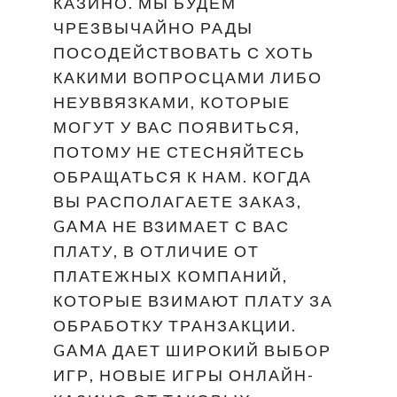
КАЗИНО. МЫ БУДЕМ
ЧРЕЗВЫЧАЙНО РАДЫ
ПОСОДЕЙСТВОВАТЬ С ХОТЬ
КАКИМИ ВОПРОСЦАМИ ЛИБО
НЕУВВЯЗКАМИ, КОТОРЫЕ
МОГУТ У ВАС ПОЯВИТЬСЯ,
ПОТОМУ НЕ СТЕСНЯЙТЕСЬ
ОБРАЩАТЬСЯ К НАМ. КОГДА
ВЫ РАСПОЛАГАЕТЕ ЗАКАЗ,
GAMA НЕ ВЗИМАЕТ С ВАС
ПЛАТУ, В ОТЛИЧИЕ ОТ
ПЛАТЕЖНЫХ КОМПАНИЙ,
КОТОРЫЕ ВЗИМАЮТ ПЛАТУ ЗА
ОБРАБОТКУ ТРАНЗАКЦИИ.
GAMA ДАЕТ ШИРОКИЙ ВЫБОР
ИГР, НОВЫЕ ИГРЫ ОНЛАЙН-