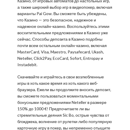
Казино, от игровых автоматов до настольных игр,
а также широкий выбор игр в видеопокер, включая
варианты Pai Gow. Вы сможете быть убеждены,
что Казино — это безопасное, надежное и
надежное онлайн-казино. Воспользуйтесь этими
восхитительными предложениями в Казино уже
сейчас. Способы депозита в Казино подобны
почти всем остальным онлайн-казино, включая
MasterCard, Visa, Maestro, Paysafecard, Ukash,
Neteller, Click2Pay, EcoCard, Sofort, Entropay и
Instadebit.
Скачивайте и играйтесь в свои возлюбленные
игры в хоть какое время из хоть какого веб-
браузера. Ежели вы продолжите вносить депозит,
вы сможете пользоваться моментальными
бонусными предложениями Neteller в размере
150% до 1000 €! Предпочитаете ли вы
стремительные деяния Sic Bo, острые чувства от
блэкджека, волнение от рулетки либо популярную
карточную игру в покер, вы непременно отыщите