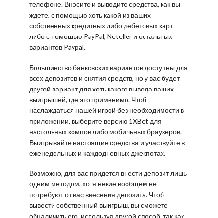
телефоне. Вносите и выводите средства, как вы
ждете, с помощью хоть какой из ваших
собственных кредитных либо дебетовых карт
либо с помощью PayPal, Neteller и остальных
вариантов Paypal.
Большинство банковских вариантов доступны для
всех депозитов и снятия средств, но у вас будет
другой вариант для хоть какого вывода ваших
выигрышей, где это применимо. Чтоб
наслаждаться нашей игрой без необходимости в
приложении, выберите версию 1XBet для
настольных компов либо мобильных браузеров.
Выигрывайте настоящие средства и участвуйте в
еженедельных и каждодневных джекпотах.
Возможно, для вас придется внести депозит лишь
одним методом, хотя некие вообщем не
потребуют от вас внесения депозита. Чтоб
вывести собственный выигрыш, вы сможете
обналичить его, используя другой способ, так как