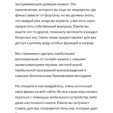
заслуживающее доверия казино. Это
приключение, которого вы еще не лицезрели, где
финал зависит от фортуны, но вы должны знать,
что каждый раз, когда вы играете, у вас есть шанс
прирастить собственный выигрыш. Ежели вы
ищете что-то другое, поначалу загляните в раздел
бонусных игр. Gama также предоставляет для вас
доступ к целому ряду особых функций и наград.
Мы стремимся сделать наибольшее
воспоминание от онлайн-казино с самыми
захватывающими играми, честной игрой,
прибыльной програмкой вознаграждений и
самыми безопасными банковскими методами.
Не спешите и наслаждайтесь, очень используя
свое время на веб-сайте. Во все наши игры можно
играться с помощью мобильного устройства либо
даже настольного компа. Ежели вы энтузиаст
ставок, для вас понравятся типы игр, которые дает