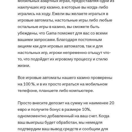
мобильных азартных играх, предоставляя одни из
наилучших игр казино, в которые вы когда-либо
игрались на ходу. Ежели вы желаете играться в
игровые автоматы, настольные игры либо любые
остальные игры в казино, вы сможете быть
убеждены, что Gama поможет для вас со всеми
вашими запросами. Благодаря постоянным
акциям как для игровых автоматов, так и для
настольных игр, игроки непременно отыщут что-
то, что подойдет их игровому процессу и стилю
жизни.
Все игровые автоматы нашего казино проверены
на 100 %, и в их просто играться на мобильном
телефоне, планшете либо компьютере.
Просто внесите депозит на сумму не наименее 20
евро и получите бонус в размере 10%,
одномоментно добавленный на ваш счет. Когда
ваш выигрыш будет обработан, мы немедля
подтвердим ваш вывод средств и сообщим для