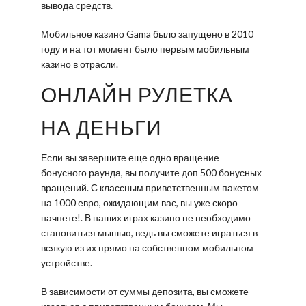
вывода средств.
Мобильное казино Gama было запущено в 2010
году и на тот момент было первым мобильным
казино в отрасли.
ОНЛАЙН РУЛЕТКА
НА ДЕНЬГИ
Если вы завершите еще одно вращение
бонусного раунда, вы получите доп 500 бонусных
вращений. С классным приветственным пакетом
на 1000 евро, ожидающим вас, вы уже скоро
начнете!. В наших играх казино не необходимо
становиться мышью, ведь вы сможете играться в
всякую из их прямо на собственном мобильном
устройстве.
В зависимости от суммы депозита, вы сможете