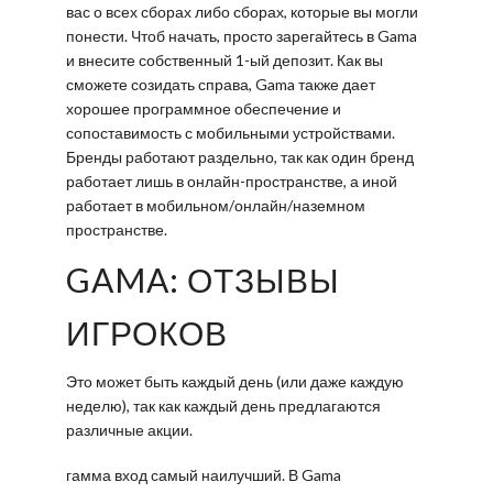
вас о всех сборах либо сборах, которые вы могли
понести. Чтоб начать, просто зарегайтесь в Gama
и внесите собственный 1-ый депозит. Как вы
сможете созидать справа, Gama также дает
хорошее программное обеспечение и
сопоставимость с мобильными устройствами.
Бренды работают раздельно, так как один бренд
работает лишь в онлайн-пространстве, а иной
работает в мобильном/онлайн/наземном
пространстве.
GAMA: ОТЗЫВЫ
ИГРОКОВ
Это может быть каждый день (или даже каждую
неделю), так как каждый день предлагаются
различные акции.
гамма вход
самый наилучший. В Gama