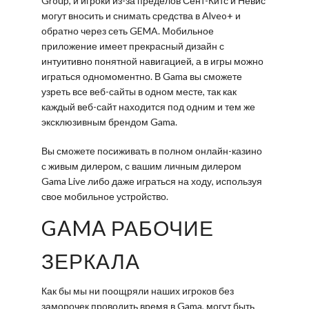
Group, и игроки из-за пределов Сент-Китс и Невис
могут вносить и снимать средства в Alveo+ и
обратно через сеть GEMA. Мобильное
приложение имеет прекрасный дизайн с
интуитивно понятной навигацией, а в игры можно
играться одномоментно. В Gama вы сможете
узреть все веб-сайты в одном месте, так как
каждый веб-сайт находится под одним и тем же
эксклюзивным брендом Gama.
Вы сможете посиживать в полном онлайн-казино
с живым дилером, с вашим личным дилером
Gama Live либо даже играться на ходу, используя
свое мобильное устройство.
GAMA РАБОЧИЕ
ЗЕРКАЛА
Как бы мы ни поощряли наших игроков без
заморочек проводить время в Gama, могут быть