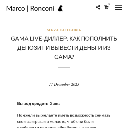
0
SENZA CATEGORIA
GAMA LIVE-ДИЛЛЕР: КАК ПОПОЛНИТЬ
ДЕПОЗИТ И ВЫВЕСТИ ДЕНЬГИ ИЗ
GAMA?
17 December 2023
Вывод средств Gama
Но ежели вы желаете иметь возможность снимать
свои выигрыши и желаете, чтоб они были
одобрены и немедля обработаны, для вас