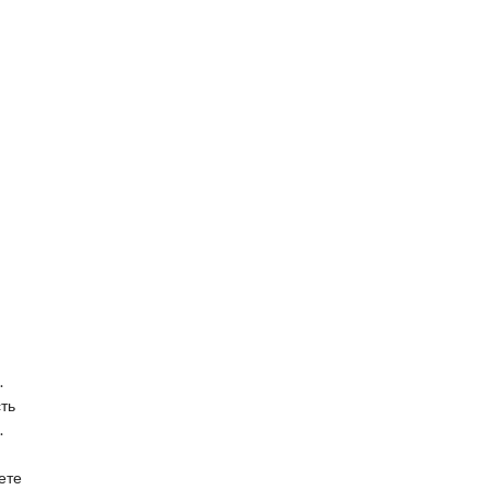
.
ть
.
ете