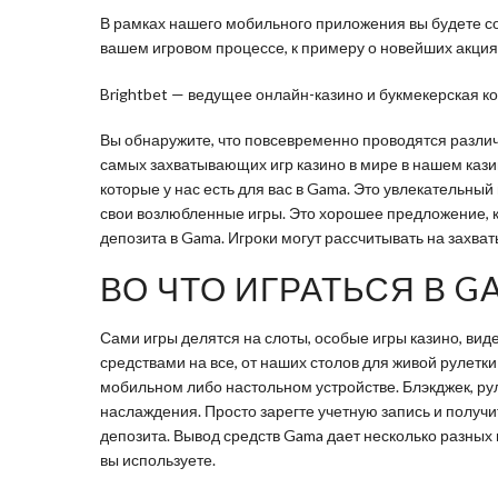
В рамках нашего мобильного приложения вы будете со
вашем игровом процессе, к примеру о новейших акция
Brightbet — ведущее онлайн-казино и букмекерская ко
Вы обнаружите, что повсевременно проводятся различ
самых захватывающих игр казино в мире в нашем каз
которые у нас есть для вас в Gama. Это увлекательный
свои возлюбленные игры. Это хорошее предложение, ко
депозита в Gama. Игроки могут рассчитывать на захв
ВО ЧТО ИГРАТЬСЯ В G
Сами игры делятся на слоты, особые игры казино, ви
средствами на все, от наших столов для живой рулетки
мобильном либо настольном устройстве. Блэкджек, рул
наслаждения. Просто зарегте учетную запись и получ
депозита. Вывод средств Gama дает несколько разных в
вы используете.