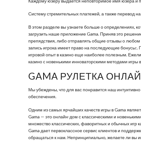
Каждому юзеру выдается неповторимое имя юзера и п
Систему стремительных платежей, а также перевод на 
В этом разделе вы узнаете больше о определениях, ко
загрузить наше приложение Gama. Приняв это решени
препядствия, либо отправлять общие отзывы о любом 
запись игрока имеет право на последующие бонусы:. 
игровой опыт в казино еще наиболее полезным. Ежели
казино с новенькими инноваторскими методами игры в
GAMA РУЛЕТКА ОНЛА
Мы убеждены, что для вас понравится наш интуитив
обеспечения.
Одним из самых ярчайших качеств игры в Gama являе
Gama — это онлайн-дом с классическими и новенькими
множество классических, фаворитных и обычных игр ка
Gama дает первоклассное сервис клиентов и поддержку
обращаться к нам. Непринципиально, желаете ли вы и