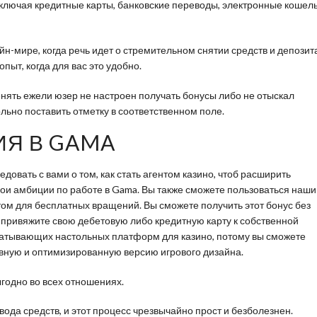
ключая кредитные карты, банковские переводы, электронные кошел
-мире, когда речь идет о стремительном снятии средств и депозита
опыт, когда для вас это удобно.
нять ежели юзер не настроен получать бонусы либо не отыскал
льно поставить отметку в соответственном поле.
ИЯ В GAMA
овать с вами о том, как стать агентом казино, чтоб расширить
ои амбиции по работе в Gama. Вы также сможете пользоваться наш
ом для бесплатных вращений. Вы сможете получить этот бонус без
и привяжите свою дебетовую либо кредитную карту к собственной
хватывающих настольных платформ для казино, потому вы сможете
ивную и оптимизированную версию игрового дизайна.
ыгодно во всех отношениях.
да средств, и этот процесс чрезвычайно прост и безболезнен.