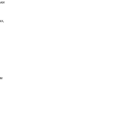
ьки
х,
им