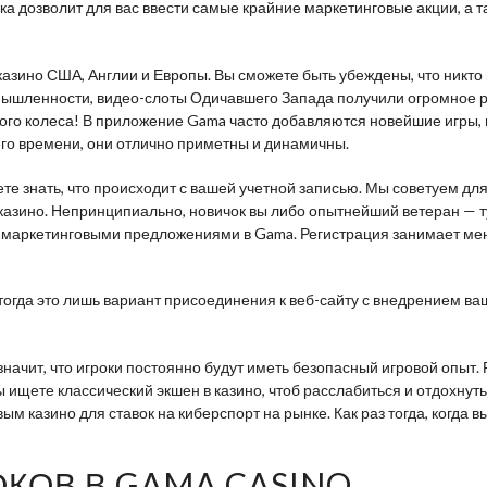
а дозволит для вас ввести самые крайние маркетинговые акции, а та
азино США, Англии и Европы. Вы сможете быть убеждены, что никто 
ышленности, видео-слоты Одичавшего Запада получили огромное разв
ового колеса! В приложение Gama часто добавляются новейшие игры
го времени, они отлично приметны и динамичны.
е знать, что происходит с вашей учетной записью. Мы советуем для 
зино. Непринципиально, новичок вы либо опытнейший ветеран — тут
 маркетинговыми предложениями в Gama. Регистрация занимает мен
тогда это лишь вариант присоединения к веб-сайту с внедрением ва
начит, что игроки постоянно будут иметь безопасный игровой опыт. 
 ищете классический экшен в казино, чтоб расслабиться и отдохнуть
м казино для ставок на киберспорт на рынке. Как раз тогда, когда в
КОВ В GAMA CASINO