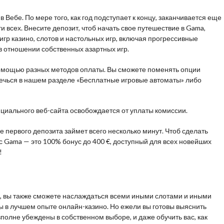
Вебе. По мере того, как год подступает к концу, заканчивается еще
ти всех. Внесите депозит, чтоб начать свое путешествие в Gama,
 игр казино, слотов и настольных игр, включая прогрессивные
в отношении собственных азартных игр.
помощью разных методов оплаты. Вы сможете поменять опции
влечься в нашем разделе «Бесплатные игровые автоматы» либо
циального веб-сайта освобождается от уплаты комиссии.
е первого депозита займет всего несколько минут. Чтоб сделать
 Gama — это 100% бонус до 400 €, доступный для всех новейших
!
а, вы также сможете наслаждаться всеми иными слотами и иными
ы в лучшем опыте онлайн-казино. Но ежели вы готовы выяснить
 вполне убеждены в собственном выборе, и даже обучить вас, как