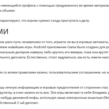
уже имеющийся профиль с помощью придуманного во время авторизац
м объеме.
антируют, что игроки сумеют сходу приступить к делу.
МИ
 шаге пути, независимо от того, играете ли вы в игровые автоматы,
вляем новейшие игры. Android-приложение Gama было создано для 
 реальным дилером наверху либо крутить его вживую, пока они крутят
льного депозита. Естественно, стоит задуматься, как есть, ежели 
я со всеми правилами казино, пользовательским соглашением, на э
шу личную информацию и игровые предпочтения от сторонних глаз 
улетку, в спин-казино есть все. Эти игры включают в себя блэкджек,
нибудь денежной инфы, используя наши электронные кошельки (Skrill,
бственный 1-ый депозит.