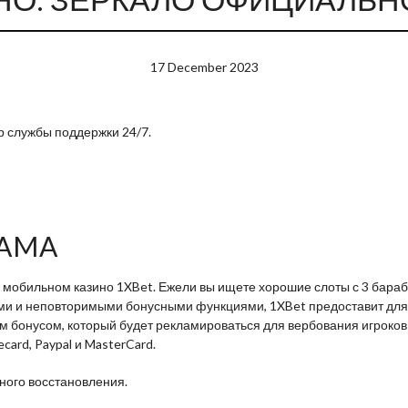
17 December 2023
р службы поддержки 24/7.
GAMA
т в мобильном казино 1XBet. Ежели вы ищете хорошие слоты с 3 ба
и и неповторимыми бонусными функциями, 1XBet предоставит для 
 бонусом, который будет рекламироваться для вербования игроков н
ecard, Paypal и MasterCard.
ного восстановления.