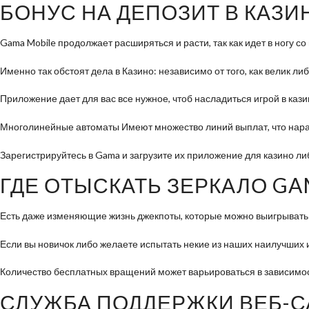
БОНУС НА ДЕПОЗИТ В КАЗИ
Gama Mobile продолжает расширяться и расти, так как идет в ногу с
Именно так обстоят дела в Казино: независимо от того, как велик л
Приложение дает для вас все нужное, чтоб насладиться игрой в каз
Многолинейные автоматы Имеют множество линий выплат, что наращ
Зарегистрируйтесь в Gama и загрузите их приложение для казино ли
ГДЕ ОТЫСКАТЬ ЗЕРКАЛО G
Есть даже изменяющие жизнь джекпоты, которые можно выигрывать
Если вы новичок либо желаете испытать некие из наших наилучших 
Количество бесплатных вращений может варьироваться в зависимости
СЛУЖБА ПОДДЕРЖКИ ВЕБ-С