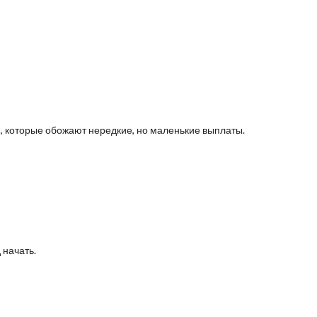
 которые обожают нередкие, но маленькие выплаты.
 начать.