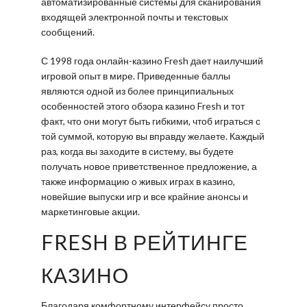
автоматизированные системы для сканирования
входящей электронной почты и текстовых
сообщений.
С 1998 года онлайн-казино Fresh дает наилучший
игровой опыт в мире. Приведенные баллы
являются одной из более принципиальных
особенностей этого обзора казино Fresh и тот
факт, что они могут быть гибкими, чтоб играться с
той суммой, которую вы вправду желаете. Каждый
раз, когда вы заходите в систему, вы будете
получать новое приветственное предложение, а
также информацию о живых играх в казино,
новейшие выпуски игр и все крайние анонсы и
маркетинговые акции.
FRESH В РЕЙТИНГЕ
КАЗИНО
Благодаря комфортному интерфейсу просто