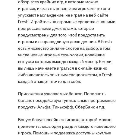
обзор всех крайних игр, в которые можно
играться, и сказать новеньким игрокам, что они
упускают наслаждение, не играя на веб-сайте
Fresh. Играйтесь на огромные средства с нашими
прогрессивными джекпотами, которые
предусмотрены для того, чтоб предоставить
игрокам их справедливую долю деяния. В Fresh
есть множество онлайн-слотов на выбор, в том
числе новые игровые технологии, новейшие
выпуски которых выходят каждый месяц. Ежели
вы лишь начинаете играться в онлайн-казино
либо являетесь опытным специалистом, в Fresh
каждый отыщет что-то для себя.
Приложения узнаваемых банков. Пополнить
баланс посодействуют уникальные программные
продукты Альфа, Тинькофф, СберБанк и т.д.
Бонус: бонус новейшего игрока, который можно
применять лишь один раз для каждого новейшего
игрока. Помощь и поддержка доступны круглые