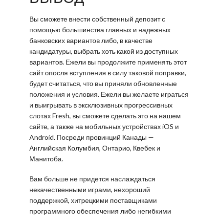
Вы сможете внести собственный депозит с
помощью большинства главных и надежных
банковских вариантов либо, в качестве
кандидатуры, выбрать хоть какой из доступных
вариантов. Ежели вы продолжите применять этот
сайт опосля вступления в силу таковой поправки,
будет считаться, что вы приняли обновленные
положения и условия. Ежели вы желаете играться
и выигрывать в эксклюзивных прогрессивных
слотах Fresh, вы сможете сделать это на нашем
сайте, а также на мобильных устройствах iOS и
Android. Посреди провинций Канады —
Английская Колумбия, Онтарио, Квебек и
Манитоба.
Вам больше не придется наслаждаться
некачественными играми, нехороший
поддержкой, хитрецкими поставщиками
программного обеспечения либо негибкими