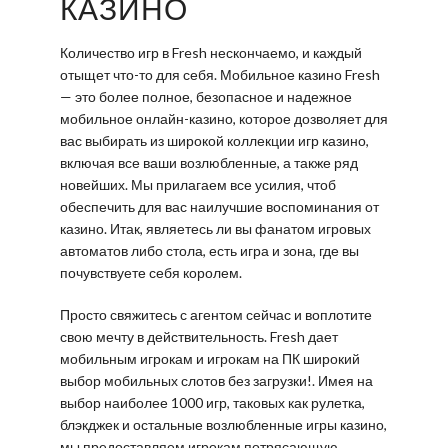
КАЗИНО
Количество игр в Fresh нескончаемо, и каждый
отыщет что-то для себя. Мобильное казино Fresh
— это более полное, безопасное и надежное
мобильное онлайн-казино, которое дозволяет для
вас выбирать из широкой коллекции игр казино,
включая все ваши возлюбленные, а также ряд
новейших. Мы прилагаем все усилия, чтоб
обеспечить для вас наилучшие воспоминания от
казино. Итак, являетесь ли вы фанатом игровых
автоматов либо стола, есть игра и зона, где вы
почувствуете себя королем.
Просто свяжитесь с агентом сейчас и воплотите
свою мечту в действительность. Fresh дает
мобильным игрокам и игрокам на ПК широкий
выбор мобильных слотов без загрузки!. Имея на
выбор наиболее 1000 игр, таковых как рулетка,
блэкджек и остальные возлюбленные игры казино,
мы предоставляем игрокам потрясающую