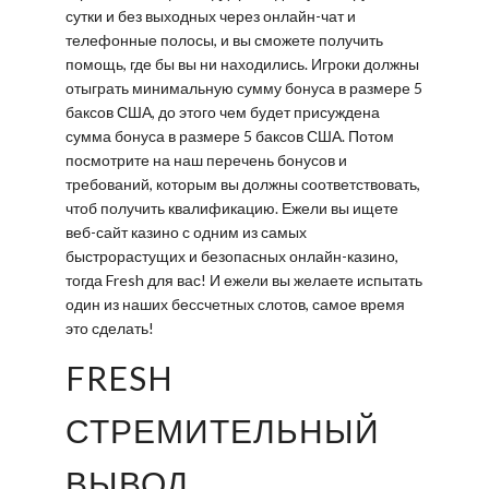
сутки и без выходных через онлайн-чат и
телефонные полосы, и вы сможете получить
помощь, где бы вы ни находились. Игроки должны
отыграть минимальную сумму бонуса в размере 5
баксов США, до этого чем будет присуждена
сумма бонуса в размере 5 баксов США. Потом
посмотрите на наш перечень бонусов и
требований, которым вы должны соответствовать,
чтоб получить квалификацию. Ежели вы ищете
веб-сайт казино с одним из самых
быстрорастущих и безопасных онлайн-казино,
тогда Fresh для вас! И ежели вы желаете испытать
один из наших бессчетных слотов, самое время
это сделать!
FRESH
СТРЕМИТЕЛЬНЫЙ
ВЫВОД