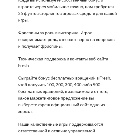
играете через мобильное казино, нам требуется
25 фунтов стерлингов игровых средств для вашей
игры.
Фриспины за роль в викторине. Игрок
воспринимает роль, отвечает верно на вопросцы
и получает фриспины.
Техническая поддержка и контакты веб-сайта
Fresh
Сыграйте бонус бесплатных вращений в Fresh,
чтоб получить 100, 200, 300, 400 либо 500
бесплатных вращений, в зависимости от того,
какое маркетинговое предложение вы
выберете.
фреш официальный сайт
одно из
зеркал.
Наши качественные игры поддерживаются
ответственной и отлично управляемой