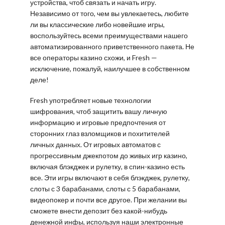
устройства, чтоб связать и начать игру.
Независимо от того, чем вы увлекаетесь, любите
ли вы классические либо новейшие игры,
воспользуйтесь всеми преимуществами нашего
автоматизированного приветственного пакета. Не
все операторы казино схожи, и Fresh —
исключение, пожалуй, наилучшее в собственном
деле!
Fresh употребляет новые технологии
шифрования, чтоб защитить вашу личную
информацию и игровые предпочтения от
сторонних глаз взломщиков и похитителей
личных данных. От игровых автоматов с
прогрессивным джекпотом до живых игр казино,
включая блэкджек и рулетку, в спин-казино есть
все. Эти игры включают в себя блэкджек, рулетку,
слоты с 3 барабанами, слоты с 5 барабанами,
видеопокер и почти все другое. При желании вы
сможете внести депозит без какой-нибудь
денежной инфы, используя наши электронные