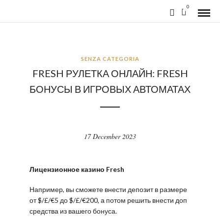
0
SENZA CATEGORIA
FRESH РУЛЕТКА ОНЛАЙН: FRESH
БОНУСЫ В ИГРОВЫХ АВТОМАТАХ
17 December 2023
Лицензионное казино Fresh
Например, вы сможете внести депозит в размере
от $/£/€5 до $/£/€200, а потом решить внести доп
средства из вашего бонуса.