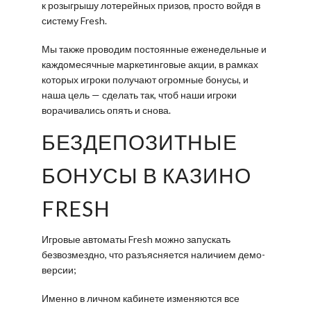
к розыгрышу лотерейных призов, просто войдя в
систему Fresh.
Мы также проводим постоянные еженедельные и
каждомесячные маркетинговые акции, в рамках
которых игроки получают огромные бонусы, и
наша цель — сделать так, чтоб наши игроки
ворачивались опять и снова.
БЕЗДЕПОЗИТНЫЕ
БОНУСЫ В КАЗИНО
FRESH
Игровые автоматы Fresh можно запускать
безвозмездно, что разъясняется наличием демо-
версии;
Именно в личном кабинете изменяются все