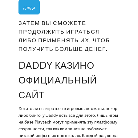
дэдди
ЗАТЕМ ВЫ СМОЖЕТЕ
ПРОДОЛЖИТЬ ИГРАТЬСЯ
ЛИБО ПРИМЕНЯТЬ ИХ, ЧТОБ
ПОЛУЧИТЬ БОЛЬШЕ ДЕНЕГ.
DADDY КАЗИНО
ОФИЦИАЛЬНЫЙ
САЙТ
Хотите ли вы играться в игровые автоматы, покер
либо бинго, у Daddy есть все для этого. Лишь игры
на базе Playtech могут применять эту платформу
сохранности, так как компания не публикует
никакой инфы о их протоколах. Каждый раз, когда