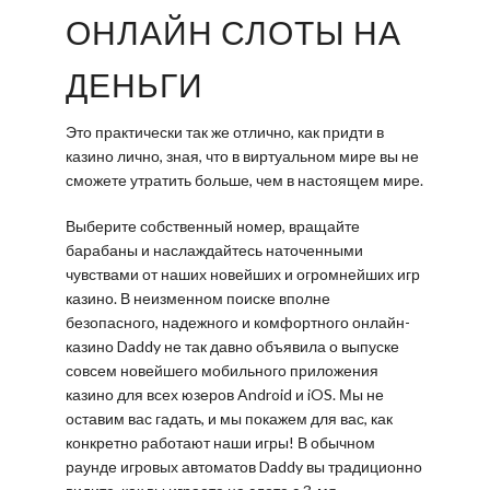
ОНЛАЙН СЛОТЫ НА
ДЕНЬГИ
Это практически так же отлично, как придти в
казино лично, зная, что в виртуальном мире вы не
сможете утратить больше, чем в настоящем мире.
Выберите собственный номер, вращайте
барабаны и наслаждайтесь наточенными
чувствами от наших новейших и огромнейших игр
казино. В неизменном поиске вполне
безопасного, надежного и комфортного онлайн-
казино Daddy не так давно объявила о выпуске
совсем новейшего мобильного приложения
казино для всех юзеров Android и iOS. Мы не
оставим вас гадать, и мы покажем для вас, как
конкретно работают наши игры! В обычном
раунде игровых автоматов Daddy вы традиционно