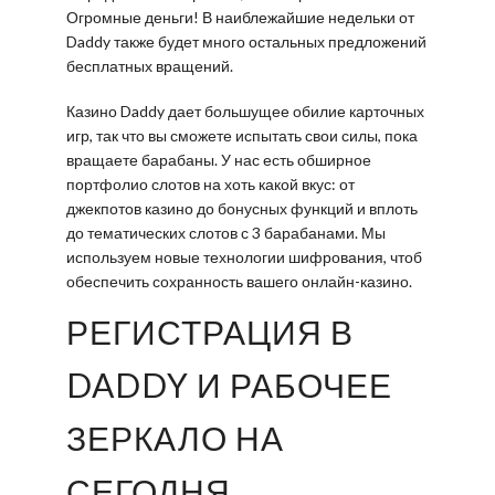
Огромные деньги! В наиблежайшие недельки от
Daddy также будет много остальных предложений
бесплатных вращений.
Казино Daddy дает большущее обилие карточных
игр, так что вы сможете испытать свои силы, пока
вращаете барабаны. У нас есть обширное
портфолио слотов на хоть какой вкус: от
джекпотов казино до бонусных функций и вплоть
до тематических слотов с 3 барабанами. Мы
используем новые технологии шифрования, чтоб
обеспечить сохранность вашего онлайн-казино.
РЕГИСТРАЦИЯ В
DADDY И РАБОЧЕЕ
ЗЕРКАЛО НА
СЕГОДНЯ