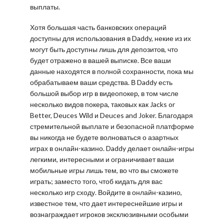
выплаты.
Хотя большая часть банковских операций
доступны для использования в Daddy, некие из их
могут быть доступны лишь для депозитов, что
будет отражено в вашей выписке. Все ваши
данные находятся в полной сохранности, пока мы
обрабатываем ваши средства. В Daddy есть
большой выбор игр в видеопокер, в том числе
несколько видов покера, таковых как Jacks or
Better, Deuces Wild и Deuces and Joker. Благодаря
стремительной выплате и безопасной платформе
вы никогда не будете волноваться о азартных
играх в онлайн-казино. Daddy делает онлайн-игры
легкими, интересными и ограничивает ваши
мобильные игры лишь тем, во что вы сможете
играть; заместо того, чтоб кидать для вас
несколько игр сходу. Войдите в онлайн-казино,
известное тем, что дает интереснейшие игры и
вознаграждает игроков эксклюзивными особыми