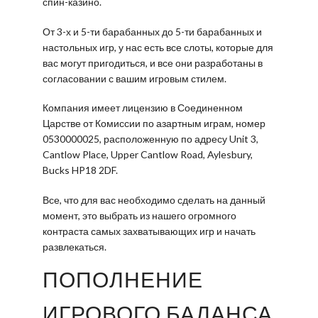
спин-казино.
От 3-х и 5-ти барабанных до 5-ти барабанных и
настольных игр, у нас есть все слоты, которые для
вас могут пригодиться, и все они разработаны в
согласовании с вашим игровым стилем.
Компания имеет лицензию в Соединенном
Царстве от Комиссии по азартным играм, номер
0530000025, расположенную по адресу Unit 3,
Cantlow Place, Upper Cantlow Road, Aylesbury,
Bucks HP18 2DF.
Все, что для вас необходимо сделать на данный
момент, это выбрать из нашего огромного
контраста самых захватывающих игр и начать
развлекаться.
ПОПОЛНЕНИЕ
ИГРОВОГО БАЛАНСА