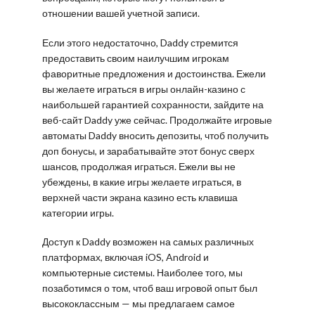
отношении вашей учетной записи.
Если этого недостаточно, Daddy стремится
предоставить своим наилучшим игрокам
фаворитные предложения и достоинства. Ежели
вы желаете играться в игры онлайн-казино с
наибольшей гарантией сохранности, зайдите на
веб-сайт Daddy уже сейчас. Продолжайте игровые
автоматы Daddy вносить депозиты, чтоб получить
доп бонусы, и зарабатывайте этот бонус сверх
шансов, продолжая играться. Ежели вы не
убеждены, в какие игры желаете играться, в
верхней части экрана казино есть клавиша
категории игры.
Доступ к Daddy возможен на самых различных
платформах, включая iOS, Android и
компьютерные системы. Наиболее того, мы
позаботимся о том, чтоб ваш игровой опыт был
высококлассным — мы предлагаем самое