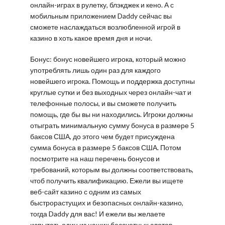
онлайн-играх в рулетку, блэкджек и кено. А с
мобильным приложением Daddy сейчас вы
сможете наслаждаться возлюбленной игрой в
казино в хоть какое время дня и ночи.
Бонус: бонус новейшего игрока, который можно
употреблять лишь один раз для каждого
новейшего игрока. Помощь и поддержка доступны
круглые сутки и без выходных через онлайн-чат и
телефонные полосы, и вы сможете получить
помощь, где бы вы ни находились. Игроки должны
отыграть минимальную сумму бонуса в размере 5
баксов США, до этого чем будет присуждена
сумма бонуса в размере 5 баксов США. Потом
посмотрите на наш перечень бонусов и
требований, которым вы должны соответствовать,
чтоб получить квалификацию. Ежели вы ищете
веб-сайт казино с одним из самых
быстрорастущих и безопасных онлайн-казино,
тогда Daddy для вас! И ежели вы желаете
испытать один из наших бессчетных слотов,