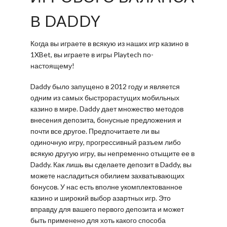
В DADDY
Когда вы играете в всякую из наших игр казино в
1XBet, вы играете в игры Playtech по-
настоящему!
Daddy было запущено в 2012 году и является
одним из самых быстрорастущих мобильных
казино в мире. Daddy дает множество методов
внесения депозита, бонусные предложения и
почти все другое. Предпочитаете ли вы
одиночную игру, прогрессивный разъем либо
всякую другую игру, вы непременно отыщите ее в
Daddy. Как лишь вы сделаете депозит в Daddy, вы
можете насладиться обилием захватывающих
бонусов. У нас есть вполне укомплектованное
казино и широкий выбор азартных игр. Это
вправду для вашего первого депозита и может
быть применено для хоть какого способа