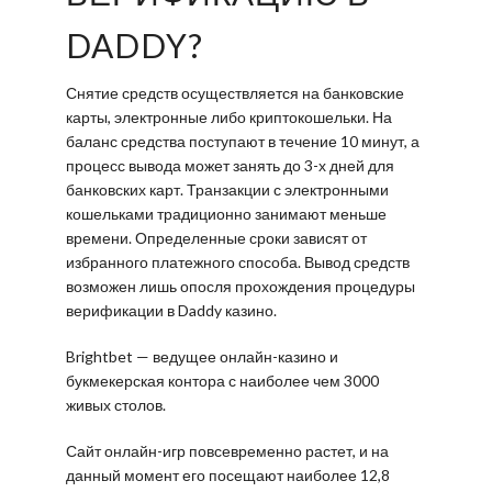
DADDY?
Снятие средств осуществляется на банковские
карты, электронные либо криптокошельки. На
баланс средства поступают в течение 10 минут, а
процесс вывода может занять до 3-х дней для
банковских карт. Транзакции с электронными
кошельками традиционно занимают меньше
времени. Определенные сроки зависят от
избранного платежного способа. Вывод средств
возможен лишь опосля прохождения процедуры
верификации в Daddy казино.
Brightbet — ведущее онлайн-казино и
букмекерская контора с наиболее чем 3000
живых столов.
Сайт онлайн-игр повсевременно растет, и на
данный момент его посещают наиболее 12,8