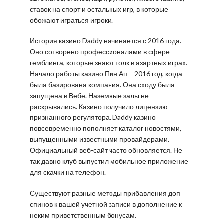
ставок на спорт и остальных игр, в которые
обожают играться игроки.
История казино Daddy начинается с 2016 года.
Оно сотворено профессионалами в сфере
гемблинга, которые знают толк в азартных играх.
Начало работы казино Пин Ап – 2016 год, когда
была базирована компания. Она сходу была
запущена в Вебе. Наземные залы не
раскрывались. Казино получило лицензию
признанного регулятора. Daddy казино
повсевременно пополняет каталог новостями,
выпущенными известными провайдерами.
Официальный веб-сайт часто обновляется. Не
так давно клуб выпустил мобильное приложение
для скачки на телефон.
Существуют разные методы прибавления доп
спинов к вашей учетной записи в дополнение к
неким приветственным бонусам.