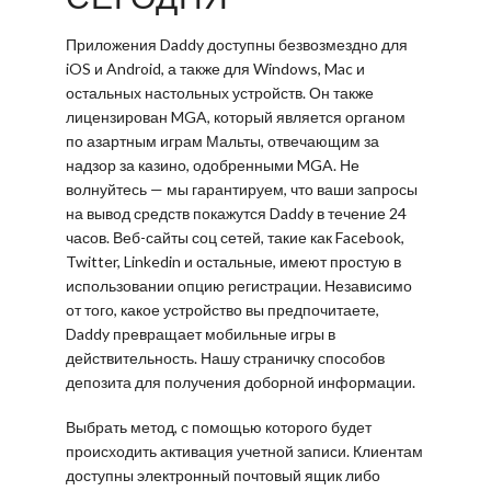
Приложения Daddy доступны безвозмездно для
iOS и Android, а также для Windows, Mac и
остальных настольных устройств. Он также
лицензирован MGA, который является органом
по азартным играм Мальты, отвечающим за
надзор за казино, одобренными MGA. Не
волнуйтесь — мы гарантируем, что ваши запросы
на вывод средств покажутся Daddy в течение 24
часов. Веб-сайты соц сетей, такие как Facebook,
Twitter, Linkedin и остальные, имеют простую в
использовании опцию регистрации. Независимо
от того, какое устройство вы предпочитаете,
Daddy превращает мобильные игры в
действительность. Нашу страничку способов
депозита для получения доборной информации.
Выбрать метод, с помощью которого будет
происходить активация учетной записи. Клиентам
доступны электронный почтовый ящик либо