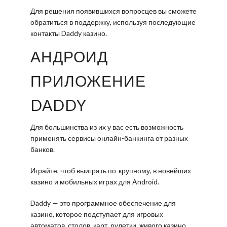
Для решения появившихся вопросцев вы сможете
обратиться в поддержку, используя последующие
контакты Daddy казино.
АНДРОИД
ПРИЛОЖЕНИЕ
DADDY
Для большинства из их у вас есть возможность
применять сервисы онлайн-банкинга от разных
банков.
Играйте, чтоб выиграть по-крупному, в новейших
казино и мобильных играх для Android.
Daddy — это программное обеспечение для
казино, которое подступает для игровых
автоматов, столов, карт, рулетки, живого казино,