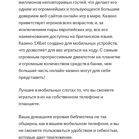
миллионов неповторимых гостей, что делает его
одним из огромнейших и пользующихся большим
доверием веб-сайтов онлайн-игр в мире. Казино
приветствует игроков всех возрастов, и, за
исключением пары европейских игр, все его
наименования доступны на британском языке.
Казино 1XBet создано для мобильных устройств,
что дозволяет для вас играться на ходу. С самым
огромным прогрессивным джекпотом на планетке
и огромным количеством средств в банке, чем
большая часть онлайн-казино могут для себя
представить!
Лучшее в мобильных слотах то, что вы сможете
играться в их на собственном телефоне и
планшете.
Ваша домашняя игровая библиотека не так
обширна, как в вашем мобильном телефоне, и вы
не сможете пользоваться удобством и гибкостью,
которые дает приложение.