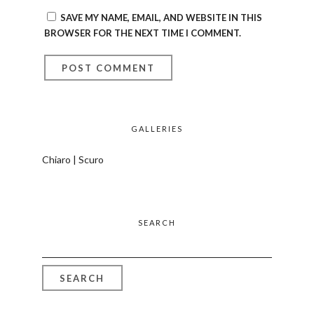
SAVE MY NAME, EMAIL, AND WEBSITE IN THIS
BROWSER FOR THE NEXT TIME I COMMENT.
GALLERIES
Chiaro | Scuro
SEARCH
SEARCH
FOR: