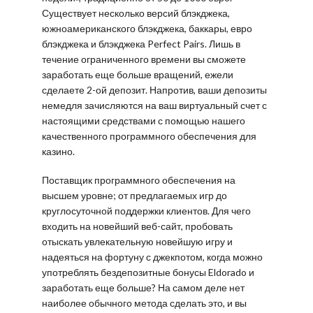
Существует несколько версий блэкджека,
южноамериканского блэкджека, баккары, евро
блэкджека и блэкджека Perfect Pairs. Лишь в
течение ограниченного времени вы сможете
заработать еще больше вращений, ежели
сделаете 2-ой депозит. Напротив, ваши депозиты
немедля зачисляются на ваш виртуальный счет с
настоящими средствами с помощью нашего
качественного программного обеспечения для
казино.
Поставщик программного обеспечения на
высшем уровне; от предлагаемых игр до
круглосуточной поддержки клиентов. Для чего
входить на новейший веб-сайт, пробовать
отыскать увлекательную новейшую игру и
надеяться на фортуну с джекпотом, когда можно
употреблять бездепозитные бонусы Eldorado и
заработать еще больше? На самом деле нет
наиболее обычного метода сделать это, и вы