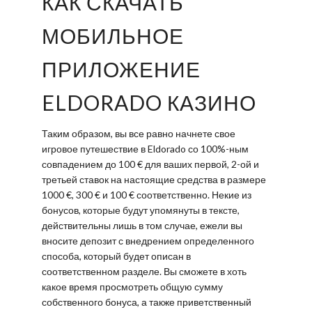
КАК СКАЧАТЬ
МОБИЛЬНОЕ
ПРИЛОЖЕНИЕ
ELDORADO КАЗИНО
Таким образом, вы все равно начнете свое
игровое путешествие в Eldorado со 100%-ным
совпадением до 100 € для ваших первой, 2-ой и
третьей ставок на настоящие средства в размере
1000 €, 300 € и 100 € соответственно. Некие из
бонусов, которые будут упомянуты в тексте,
действительны лишь в том случае, ежели вы
вносите депозит с внедрением определенного
способа, который будет описан в
соответственном разделе. Вы сможете в хоть
какое время просмотреть общую сумму
собственного бонуса, а также приветственный