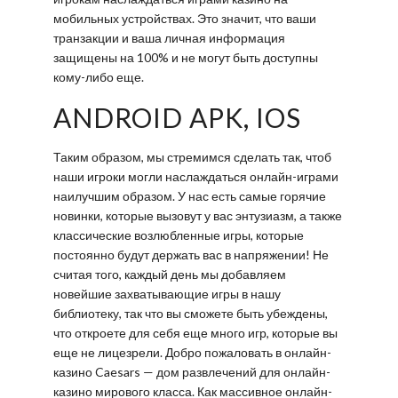
мобильных устройствах. Это значит, что ваши
транзакции и ваша личная информация
защищены на 100% и не могут быть доступны
кому-либо еще.
ANDROID APK, IOS
Таким образом, мы стремимся сделать так, чтоб
наши игроки могли наслаждаться онлайн-играми
наилучшим образом. У нас есть самые горячие
новинки, которые вызовут у вас энтузиазм, а также
классические возлюбленные игры, которые
постоянно будут держать вас в напряжении! Не
считая того, каждый день мы добавляем
новейшие захватывающие игры в нашу
библиотеку, так что вы сможете быть убеждены,
что откроете для себя еще много игр, которые вы
еще не лицезрели. Добро пожаловать в онлайн-
казино Caesars — дом развлечений для онлайн-
казино мирового класса. Как массивное онлайн-