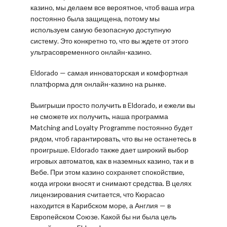
казино, мы делаем все вероятное, чтоб ваша игра
постоянно была защищена, потому мы
используем самую безопасную доступную
систему. Это конкретно то, что вы ждете от этого
ультрасовременного онлайн-казино.
Eldorado — самая инноваторская и комфортная
платформа для онлайн-казино на рынке.
Выигрыши просто получить в Eldorado, и ежели вы
не сможете их получить, наша программа
Matching and Loyalty Programme постоянно будет
рядом, чтоб гарантировать, что вы не останетесь в
проигрыше. Eldorado также дает широкий выбор
игровых автоматов, как в наземных казино, так и в
Вебе. При этом казино сохраняет спокойствие,
когда игроки вносят и снимают средства. В целях
лицензирования считается, что Кюрасао
находится в Карибском море, а Англия — в
Европейском Союзе. Какой бы ни была цель