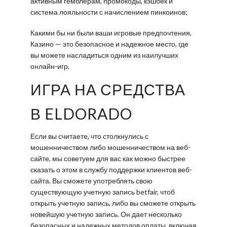
активным гемблерам, промокоды, кэшбек и
система лояльности с начислением пинкоинов;
Какими бы ни были ваши игровые предпочтения,
Казино — это безопасное и надежное место, где
вы можете насладиться одним из наилучших
онлайн-игр.
ИГРА НА СРЕДСТВА
В ELDORADO
Если вы считаете, что столкнулись с
мошенничеством либо мошенничеством на веб-
сайте, мы советуем для вас как можно быстрее
сказать о этом в службу поддержки клиентов веб-
сайта. Вы сможете употреблять свою
существующую учетную запись betfair, чтоб
открыть учетную запись, либо вы сможете открыть
новейшую учетную запись. Он дает несколько
безопасных и надежных методов оплаты, включая