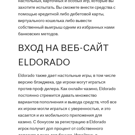
настольных, карточных и особых игр, которые вы
захотите испытать. Вы сможете внести средства с
помощью кредитной либо дебетовой карты,
виртуального кошелька либо вывести
собственный выигрыш одним из избранных нами
банковских методов.
ВХОД НА ВЕБ-САЙТ
ELDORADO
Eldorado также дает настольные игры, в том числе
версию блэкджека, где игроки могут играться
против проф дилера. Как онлайн-казино, Eldorado
постоянно стремится давать множество
вариантов пополнения и вывода средств, чтоб все
их игроки могли играться с уверенностью, и это
касается и их мобильного приложения для
казино. С бонусом за регистрацию в Eldorado
игрок получит доп процент от собственного
депозита в виде доп бонуса. Играйтесь в