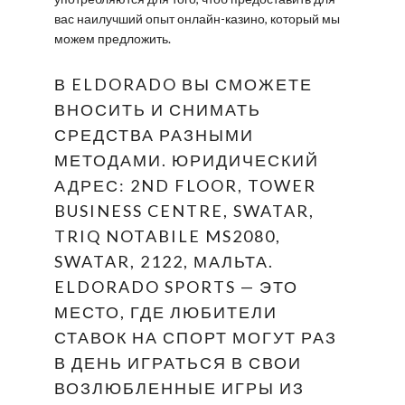
вас наилучший опыт онлайн-казино, который мы
можем предложить.
В ELDORADO ВЫ СМОЖЕТЕ
ВНОСИТЬ И СНИМАТЬ
СРЕДСТВА РАЗНЫМИ
МЕТОДАМИ. ЮРИДИЧЕСКИЙ
АДРЕС: 2ND FLOOR, TOWER
BUSINESS CENTRE, SWATAR,
TRIQ NOTABILE MS2080,
SWATAR, 2122, МАЛЬТА.
ELDORADO SPORTS — ЭТО
МЕСТО, ГДЕ ЛЮБИТЕЛИ
СТАВОК НА СПОРТ МОГУТ РАЗ
В ДЕНЬ ИГРАТЬСЯ В СВОИ
ВОЗЛЮБЛЕННЫЕ ИГРЫ ИЗ