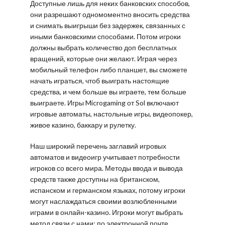
Доступные лишь для неких банковских способов,
они разрешают одномоментно вносить средства
и снимать выигрыши без задержек, связанных с
иными банковскими способами. Потом игроки
должны выбрать количество доп бесплатных
вращений, которые они желают. Играя через
мобильный телефон либо планшет, вы сможете
начать играться, чтоб выиграть настоящие
средства, и чем больше вы играете, тем больше
выиграете. Игры Microgaming от Sol включают
игровые автоматы, настольные игры, видеопокер,
живое казино, баккару и рулетку.
Наш широкий перечень заглавий игровых
автоматов и видеоигр учитывает потребности
игроков со всего мира. Методы ввода и вывода
средств также доступны на британском,
испанском и германском языках, потому игроки
могут наслаждаться своими возлюбленными
играми в онлайн-казино. Игроки могут выбрать
метод связи с нами; по электронной почте,