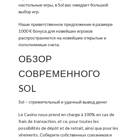
настольные игры, в Sol вас ожидает большой
выбор игр.
Наше приветственное предложение в размере
1000 € бонуса для новейших игроков
распространяется на новейшие открытые и
пополняемые счета.
ОБЗОР
СОВРЕМЕННОГО
SOL
Sol – стремительный и удачный вывод денег
Le Casino nous prend en charge à 100% en cas de
frais de transaction, et ce, pour toutes les
possibilités de dépôt et de retrait, ainsi que pour les
virements. Соберите собственных союзников и