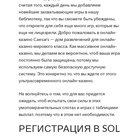
считая того, каждый день мы добавляем
новейшие захватывающие игры в нашу
библиотеку, так что вы сможете быть убеждены,
что откроете для себя еще много игр, которые вы
еще не лицезрели. Добро пожаловать в онлайн-
казино Caesars — дом развлечений для онлайн-
казино мирового класса. Как массивное онлайн-
казино, мы делаем все вероятное, чтоб ваша игра
постоянно была защищена, потому мы
используем самую безопасную доступную
систему. Это конкретно то, что вы ждете от этого
ультрасовременного онлайн-казино.
Не волнуйтесь о том, что для вас придется
ожидать, чтоб испытать свои силы в этих
умопомрачительных слотах и играх с таблицами
выплат, поэтому что в этом нет необходимости.
РЕГИСТРАЦИЯ В SOL