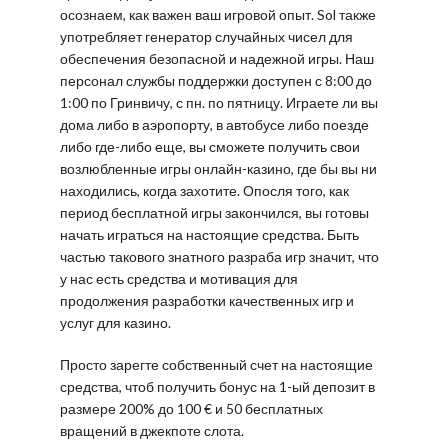
осознаем, как важен ваш игровой опыт. Sol также
употребляет генератор случайных чисел для
обеспечения безопасной и надежной игры. Наш
персонал службы поддержки доступен с 8:00 до
1:00 по Гринвичу, с пн. по пятницу. Играете ли вы
дома либо в аэропорту, в автобусе либо поезде
либо где-либо еще, вы сможете получить свои
возлюбленные игры онлайн-казино, где бы вы ни
находились, когда захотите. Опосля того, как
период бесплатной игры закончился, вы готовы
начать играться на настоящие средства. Быть
частью такового знатного разраба игр значит, что
у нас есть средства и мотивация для
продолжения разработки качественных игр и
услуг для казино.
Просто зарегте собственный счет на настоящие
средства, чтоб получить бонус на 1-ый депозит в
размере 200% до 100 € и 50 бесплатных
вращений в джекпоте слота.