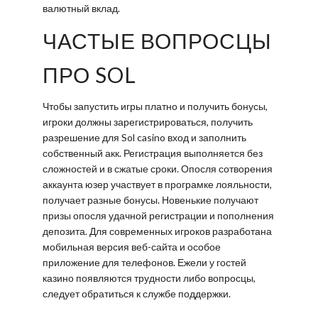
валютный вклад.
ЧАСТЫЕ ВОПРОСЦЫ
ПРО SOL
Чтобы запустить игры платно и получить бонусы,
игроки должны зарегистрироваться, получить
разрешение для Sol casino вход и заполнить
собственный акк. Регистрация выполняется без
сложностей и в сжатые сроки. Опосля сотворения
аккаунта юзер участвует в програмке лояльности,
получает разные бонусы. Новенькие получают
призы опосля удачной регистрации и пополнения
депозита. Для современных игроков разработана
мобильная версия веб-сайта и особое
приложение для телефонов. Ежели у гостей
казино появляются трудности либо вопросцы,
следует обратиться к службе поддержки.