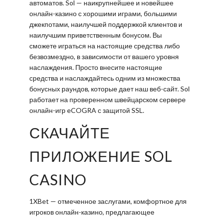
автоматов. Sol — наикрупнейшее и новейшее
онлайн-казино с хорошими играми, большими
джекпотами, наилучшей поддержкой клиентов и
наилучшим приветственным бонусом. Вы
сможете играться на настоящие средства либо
безвозмездно, в зависимости от вашего уровня
наслаждения. Просто внесите настоящие
средства и наслаждайтесь одним из множества
бонусных раундов, которые дает наш веб-сайт. Sol
работает на проверенном швейцарском сервере
онлайн-игр eCOGRA с защитой SSL.
СКАЧАЙТЕ
ПРИЛОЖЕНИЕ SOL
CASINO
1XBet — отмеченное заслугами, комфортное для
игроков онлайн-казино, предлагающее