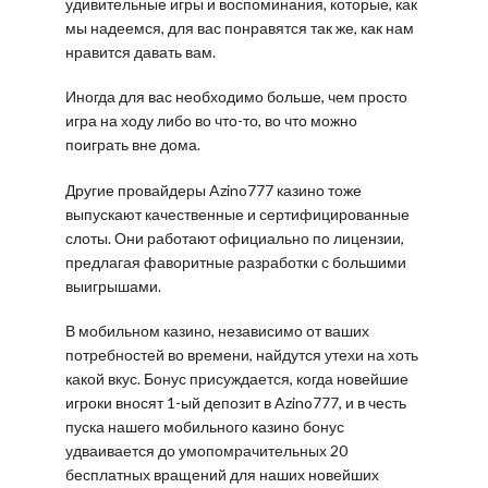
удивительные игры и воспоминания, которые, как
мы надеемся, для вас понравятся так же, как нам
нравится давать вам.
Иногда для вас необходимо больше, чем просто
игра на ходу либо во что-то, во что можно
поиграть вне дома.
Другие провайдеры Azino777 казино тоже
выпускают качественные и сертифицированные
слоты. Они работают официально по лицензии,
предлагая фаворитные разработки с большими
выигрышами.
В мобильном казино, независимо от ваших
потребностей во времени, найдутся утехи на хоть
какой вкус. Бонус присуждается, когда новейшие
игроки вносят 1-ый депозит в Azino777, и в честь
пуска нашего мобильного казино бонус
удваивается до умопомрачительных 20
бесплатных вращений для наших новейших