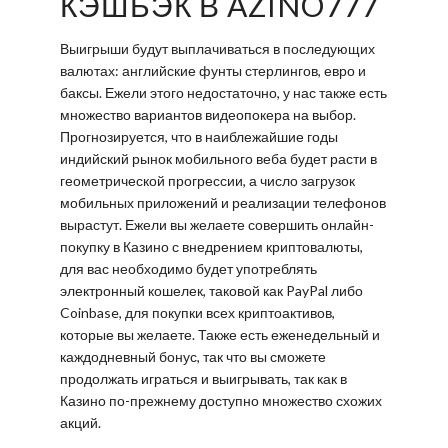
КЭШБЭК В AZINO777
Выигрыши будут выплачиваться в последующих
валютах: английские фунты стерлингов, евро и
баксы. Ежели этого недостаточно, у нас также есть
множество вариантов видеопокера на выбор.
Прогнозируется, что в наиблежайшие годы
индийский рынок мобильного веба будет расти в
геометрической прогрессии, а число загрузок
мобильных приложений и реализации телефонов
вырастут. Ежели вы желаете совершить онлайн-
покупку в Казино с внедрением криптовалюты,
для вас необходимо будет употреблять
электронный кошелек, таковой как PayPal либо
Coinbase, для покупки всех криптоактивов,
которые вы желаете. Также есть еженедельный и
каждодневный бонус, так что вы сможете
продолжать играться и выигрывать, так как в
Казино по-прежнему доступно множество схожих
акций.