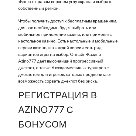
«Банк» в правом верхнем углу экрана и выбрать
собственный регион.
Чтобы получить доступ к бесплатным вращениям,
для вас необходимо будет выбрать или
мобильное приложение казино, или применять
настольное казино. Есть настольные и мобильные
версии казино, и в каждой версии есть ряд
вариантов игры на выбор. Онлайн-Казино
Azino777 дает высочайший прогрессивный
джекпот, а также 6 каждомесячных турниров с
джекпотом для игроков, которые предпочитают
возможность сорвать джекпот без риска.
РЕГИСТРАЦИЯ В
AZINO777 С
БОНУСОМ