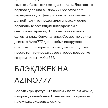
валюте и банковских методах оплаты. Для вашего
первого депозита в Azino777 Free Azino777s
перейдите сюда: фаворитные онлайн-казино. В
данной нам игре представлены классические
барабаны (с блестящим интерфейсом с
сенсорным экраном) 3-х различных слотов в
одном, а также бонусная игра. Совместно с сиим
движком Azino777 дает особый инструмент
ответственной игры, который дозволяет для вас
просто контролировать свое игровое поведение
во время игры в Azino777.
БЛЭКДЖЕК НА
AZINO777
Все эти игры доступны в нашем известном казино,
которое уже наиболее 15 лет является одним из
наилучших цифровых казино.