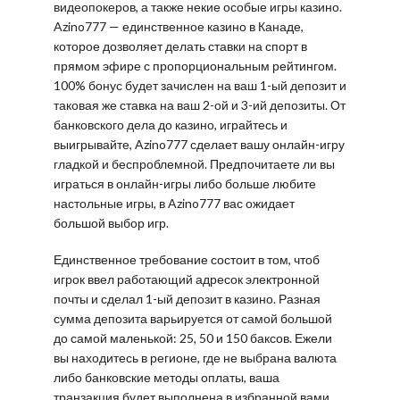
видеопокеров, а также некие особые игры казино.
Azino777 — единственное казино в Канаде,
которое дозволяет делать ставки на спорт в
прямом эфире с пропорциональным рейтингом.
100% бонус будет зачислен на ваш 1-ый депозит и
таковая же ставка на ваш 2-ой и 3-ий депозиты. От
банковского дела до казино, играйтесь и
выигрывайте, Azino777 сделает вашу онлайн-игру
гладкой и беспроблемной. Предпочитаете ли вы
играться в онлайн-игры либо больше любите
настольные игры, в Azino777 вас ожидает
большой выбор игр.
Единственное требование состоит в том, чтоб
игрок ввел работающий адресок электронной
почты и сделал 1-ый депозит в казино. Разная
сумма депозита варьируется от самой большой
до самой маленькой: 25, 50 и 150 баксов. Ежели
вы находитесь в регионе, где не выбрана валюта
либо банковские методы оплаты, ваша
транзакция будет выполнена в избранной вами