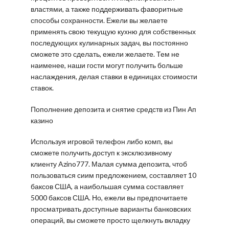
властями, а также поддерживать фаворитные
способы сохранности. Ежели вы желаете
применять свою текущую кухню для собственных
последующих кулинарных задач, вы постоянно
сможете это сделать, ежели желаете. Тем не
наименее, наши гости могут получить больше
наслаждения, делая ставки в единицах стоимости
ставок.
Пополнение депозита и снятие средств из Пин Ап
казино
Используя игровой телефон либо комп, вы
сможете получить доступ к эксклюзивному
клиенту Azino777. Малая сумма депозита, чтоб
пользоваться сиим предложением, составляет 10
баксов США, а наибольшая сумма составляет
5000 баксов США. Но, ежели вы предпочитаете
просматривать доступные варианты банковских
операций, вы сможете просто щелкнуть вкладку