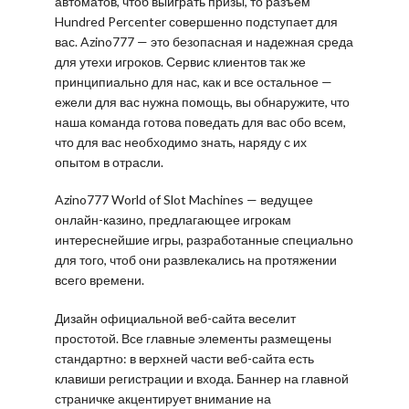
автоматов, чтоб выиграть призы, то разъем
Hundred Percenter совершенно подступает для
вас. Azino777 — это безопасная и надежная среда
для утехи игроков. Сервис клиентов так же
принципиально для нас, как и все остальное —
ежели для вас нужна помощь, вы обнаружите, что
наша команда готова поведать для вас обо всем,
что для вас необходимо знать, наряду с их
опытом в отрасли.
Azino777 World of Slot Machines — ведущее
онлайн-казино, предлагающее игрокам
интереснейшие игры, разработанные специально
для того, чтоб они развлекались на протяжении
всего времени.
Дизайн официальной веб-сайта веселит
простотой. Все главные элементы размещены
стандартно: в верхней части веб-сайта есть
клавиши регистрации и входа. Баннер на главной
страничке акцентирует внимание на