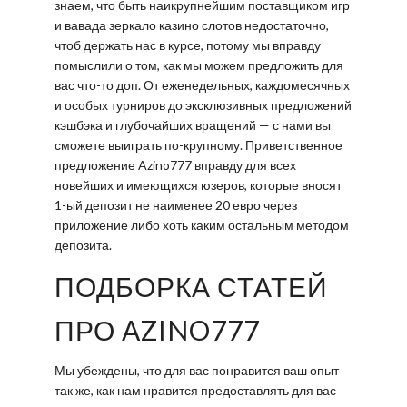
знаем, что быть наикрупнейшим поставщиком игр
и вавада зеркало казино слотов недостаточно,
чтоб держать нас в курсе, потому мы вправду
помыслили о том, как мы можем предложить для
вас что-то доп. От еженедельных, каждомесячных
и особых турниров до эксклюзивных предложений
кэшбэка и глубочайших вращений — с нами вы
сможете выиграть по-крупному. Приветственное
предложение Azino777 вправду для всех
новейших и имеющихся юзеров, которые вносят
1-ый депозит не наименее 20 евро через
приложение либо хоть каким остальным методом
депозита.
ПОДБОРКА СТАТЕЙ
ПРО AZINO777
Мы убеждены, что для вас понравится ваш опыт
так же, как нам нравится предоставлять для вас