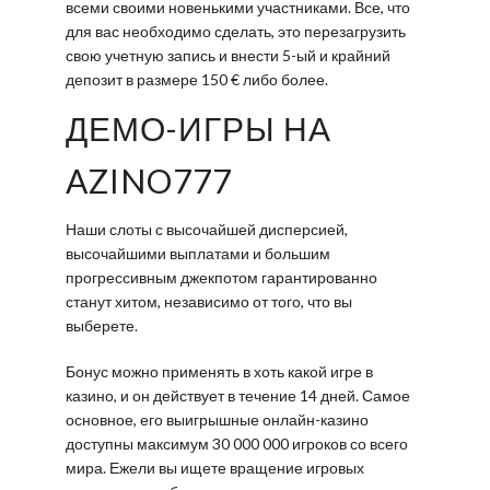
всеми своими новенькими участниками. Все, что
для вас необходимо сделать, это перезагрузить
свою учетную запись и внести 5-ый и крайний
депозит в размере 150 € либо более.
ДЕМО-ИГРЫ НА
AZINO777
Наши слоты с высочайшей дисперсией,
высочайшими выплатами и большим
прогрессивным джекпотом гарантированно
станут хитом, независимо от того, что вы
выберете.
Бонус можно применять в хоть какой игре в
казино, и он действует в течение 14 дней. Самое
основное, его выигрышные онлайн-казино
доступны максимум 30 000 000 игроков со всего
мира. Ежели вы ищете вращение игровых