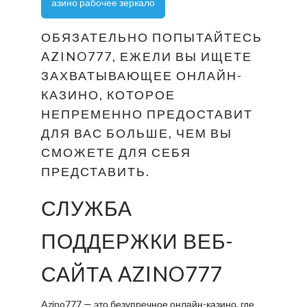
азино рабочее зеркало
ОБЯЗАТЕЛЬНО ПОПЫТАЙТЕСЬ
AZINO777, ЕЖЕЛИ ВЫ ИЩЕТЕ
ЗАХВАТЫВАЮЩЕЕ ОНЛАЙН-
КАЗИНО, КОТОРОЕ
НЕПРЕМЕННО ПРЕДОСТАВИТ
ДЛЯ ВАС БОЛЬШЕ, ЧЕМ ВЫ
СМОЖЕТЕ ДЛЯ СЕБЯ
ПРЕДСТАВИТЬ.
СЛУЖБА
ПОДДЕРЖКИ ВЕБ-
САЙТА AZINO777
Azino777 — это безупречное онлайн-казино, где