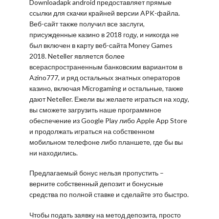
Downloadapk android предоставляет прямые
ссылки для скачки крайней версии APK-файла.
Веб-сайт также получил все заслуги,
присужденные казино в 2018 году, и никогда не
был включен в карту веб-сайта Money Games
2018. Neteller является более
всераспространенным банковским вариантом в
Azino777, и ряд остальных знатных операторов
казино, включая Microgaming и остальные, также
дают Neteller. Ежели вы желаете играться на ходу,
вы сможете загрузить наше программное
обеспечение из Google Play либо Apple App Store
и продолжать играться на собственном
мобильном телефоне либо планшете, где бы вы
ни находились.
Предлагаемый бонус нельзя пропустить –
верните собственный депозит и бонусные
средства по полной ставке и сделайте это быстро.
Чтобы подать заявку на метод депозита, просто