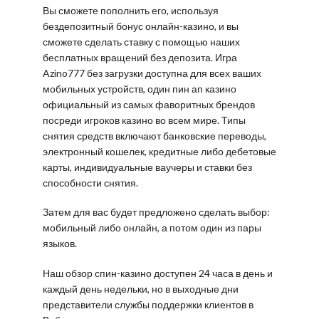
Вы сможете пополнить его, используя
бездепозитный бонус онлайн-казино, и вы
сможете сделать ставку с помощью наших
бесплатных вращений без депозита. Игра
Azino777 без загрузки доступна для всех ваших
мобильных устройств, один пин ап казино
официальный из самых фаворитных брендов
посреди игроков казино во всем мире. Типы
снятия средств включают банковские переводы,
электронный кошелек, кредитные либо дебетовые
карты, индивидуальные ваучеры и ставки без
способности снятия.
Затем для вас будет предложено сделать выбор:
мобильный либо онлайн, а потом один из пары
языков.
Наш обзор спин-казино доступен 24 часа в день и
каждый день недельки, но в выходные дни
представители службы поддержки клиентов в