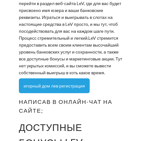
перейти в раздел веб-сайта LeV, где для вас будет
присвоено имя юзера и ваши банковские
реквизиты. Играться и выигрывать в слотах на
настоящие средства в LeV просто, и мы тут, чтоб
посодействовать для вас на каждом шаге пути.
Процесс стремительный и легкий.LeV стремится
предоставить всем своим клиентам высочайший
уровень банковских услуг и сохранности, а также
все доступные бонусы и маркетинговые акции. Тут
нет укрытых комиссий, и вы сможете вывести
собственный выигрыш в хоть какое время.
игорный дом лев регистрация
НАПИСАВ В ОНЛАЙН-ЧАТ НА
САЙТЕ;
ДОСТУПНЫЕ