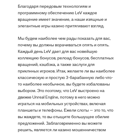
Благодаря передовым технологиям и
программному обеспечению LeV каждое
вращение имеет значение, а наши изящные и
элегантные игры казино притягивают взгляд.
Мы будем наиболее чем рады показать для вас,
почему вы должны ворачиваться опять и опять.
Каждый день LeV дает для вас новейшую
коллекцию бонусов, релоад-бонусов, бесплатных
вращений, кэшбэка, а также заслуги для
приклнных игроков. Итак, желаете ли вы наиболее
классическую и простую 3-барабанную либо что-
то наиболее необычное, вы будете избалованы
выбором. Это поэтому, что LeV выстроено на
движке Unreal Engine, потому в него можно
играться на мобильных устройствах, включая
планшеты и телефоны. Ежели слоты — это то, что
вы жаждете, то вы отыщите большущее обилие
предложений. Заблаговременно вы можете
решить, является ли казино мошенничеством