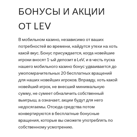
БОНУСЫ И АКЦИИ
ОТ LEV
В мобильном казино, независимо от ваших
потребностей во времени, найдутся утехи на хоть
какой вкус. Бонус присуждается, когда новейшие
игроки вносят 1-ый депозит в LeV, и в честь пуска
нашего мобильного казино бонус удваивается до
умопомрачительных 20 бесплатных вращений
для наших новейших игроков. Вправду, хоть какой
новейший игрок, не внесший минимальную
сумму, не сумеет обналичить собственный
выигрыш, а означает, акции будут для него
недосягаемы. Отсюда средства потом
конвертируются в бесплатные бонусные
вращения, которые вы сможете употреблять по
собственному усмотрению.