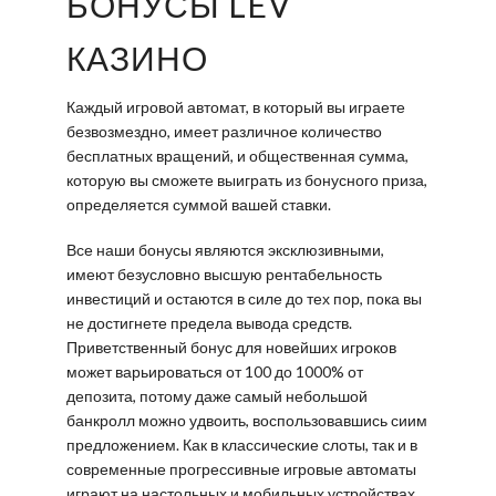
БОНУСЫ LEV
КАЗИНО
Каждый игровой автомат, в который вы играете
безвозмездно, имеет различное количество
бесплатных вращений, и общественная сумма,
которую вы сможете выиграть из бонусного приза,
определяется суммой вашей ставки.
Все наши бонусы являются эксклюзивными,
имеют безусловно высшую рентабельность
инвестиций и остаются в силе до тех пор, пока вы
не достигнете предела вывода средств.
Приветственный бонус для новейших игроков
может варьироваться от 100 до 1000% от
депозита, потому даже самый небольшой
банкролл можно удвоить, воспользовавшись сиим
предложением. Как в классические слоты, так и в
современные прогрессивные игровые автоматы
играют на настольных и мобильных устройствах.