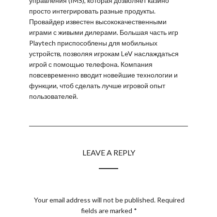
управления (IMS), которая дозволяет казино
просто интегрировать разные продукты.
Провайдер известен высококачественными
играми с живыми дилерами. Большая часть игр
Playtech приспособлены для мобильных
устройств, позволяя игрокам LeV наслаждаться
игрой с помощью телефона. Компания
повсевременно вводит новейшие технологии и
функции, чтоб сделать лучше игровой опыт
пользователей.
LEAVE A REPLY
Your email address will not be published.
Required
fields are marked
*