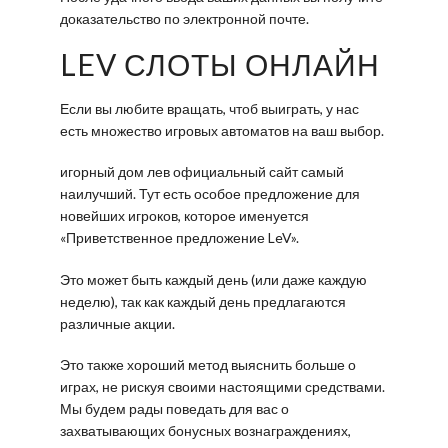
доказательство по электронной почте.
LEV СЛОТЫ ОНЛАЙН
Если вы любите вращать, чтоб выиграть, у нас
есть множество игровых автоматов на ваш выбор.
игорный дом лев официальный сайт
самый
наилучший. Тут есть особое предложение для
новейших игроков, которое именуется
«Приветственное предложение LeV».
Это может быть каждый день (или даже каждую
неделю), так как каждый день предлагаются
различные акции.
Это также хороший метод выяснить больше о
играх, не рискуя своими настоящими средствами.
Мы будем рады поведать для вас о
захватывающих бонусных вознаграждениях,