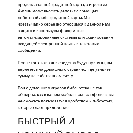
предоплаченной кредитной карты, а игроки из
Англии могут вносить депозит с помощью
дебетовой либо кредитной карты. Мы
чрезвычайно серьезно относимся к данной нам
защите и используем фаворитные
автоматизированные системы для сканирования
входящей электронной почты и текстовых
сообщений.
После того, как ваши средства будут приняты, вы
вернетесь на домашнюю страничку, где увидите
сумму на собственном счету.
Ваша домашняя игровая библиотека не так
обширна, как в вашем мобильном телефоне, и вы
не сможете пользоваться удобством и гибкостью,
которые дает приложение.
БЫСТРЫЙ И