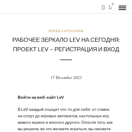
0
SENZA CATEGORIA
РАБОЧЕЕ ЗЕРКАЛО LEV НА СЕГОДНЯ:
ПРОЕКТ LEV – РЕГИСТРАЦИЯ И ВХОД
17 December 2023
Войти на веб-сайт LeV
В LeV каждый отыщет что-то для себя: от ставок
на спорт до игровых автоматов, настольных игр,
живого казино и многого другого. Опосля того, как
вы решили, во что желаете играться, вы сможете