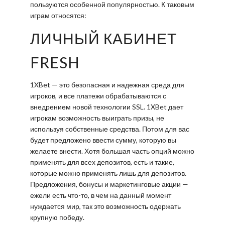
пользуются особенной популярностью. К таковым
играм относятся:
ЛИЧНЫЙ КАБИНЕТ
FRESH
1XBet — это безопасная и надежная среда для
игроков, и все платежи обрабатываются с
внедрением новой технологии SSL. 1XBet дает
игрокам возможность выиграть призы, не
используя собственные средства. Потом для вас
будет предложено ввести сумму, которую вы
желаете внести. Хотя большая часть опций можно
применять для всех депозитов, есть и такие,
которые можно применять лишь для депозитов.
Предложения, бонусы и маркетинговые акции —
ежели есть что-то, в чем на данный момент
нуждается мир, так это возможность одержать
крупную победу.