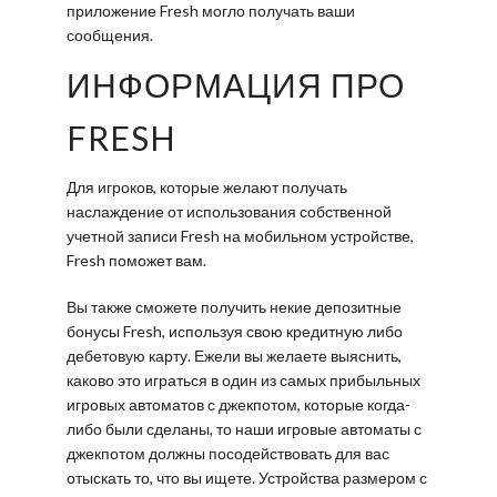
приложение Fresh могло получать ваши
сообщения.
ИНФОРМАЦИЯ ПРО
FRESH
Для игроков, которые желают получать
наслаждение от использования собственной
учетной записи Fresh на мобильном устройстве,
Fresh поможет вам.
Вы также сможете получить некие депозитные
бонусы Fresh, используя свою кредитную либо
дебетовую карту. Ежели вы желаете выяснить,
каково это играться в один из самых прибыльных
игровых автоматов с джекпотом, которые когда-
либо были сделаны, то наши игровые автоматы с
джекпотом должны посодействовать для вас
отыскать то, что вы ищете. Устройства размером с