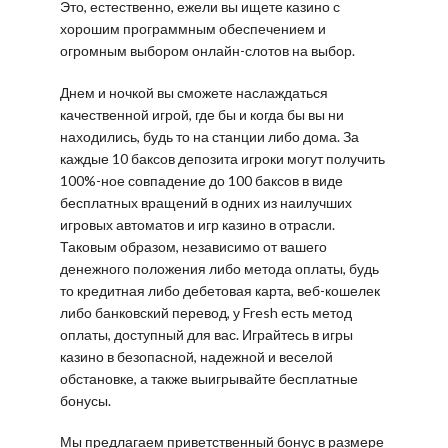
Это, естественно, ежели вы ищете казино с
хорошим программным обеспечением и
огромным выбором онлайн-слотов на выбор.
Днем и ночкой вы сможете наслаждаться
качественной игрой, где бы и когда бы вы ни
находились, будь то на станции либо дома. За
каждые 10 баксов депозита игроки могут получить
100%-ное совпадение до 100 баксов в виде
бесплатных вращений в одних из наилучших
игровых автоматов и игр казино в отрасли.
Таковым образом, независимо от вашего
денежного положения либо метода оплаты, будь
то кредитная либо дебетовая карта, веб-кошелек
либо банковский перевод, у Fresh есть метод
оплаты, доступный для вас. Играйтесь в игры
казино в безопасной, надежной и веселой
обстановке, а также выигрывайте бесплатные
бонусы.
Мы предлагаем приветственный бонус в размере