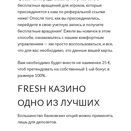
бесплатных вращений для игроков, которые
присоединятся к нам по реферальной ссылке
ниже! Опосля того, как вы присоединились,
перейдите в свою учетную запись и получите
бесплатные вращения! Ежели вы новичок в этом
способе, ознакомьтесь с нашим комфортным
управлением — им просто воспользоваться, и все,
что для вас необходимо, это данные вашей карты.
Вам необходимо будет внести не наименее 25 €,
чтоб претендовать на собственный 1-ый бонус в
размере 100%.
FRESH КАЗИНО
ОДНО ИЗ ЛУЧШИХ
Большинство банковских опций можно применять
лишь для депозитов.