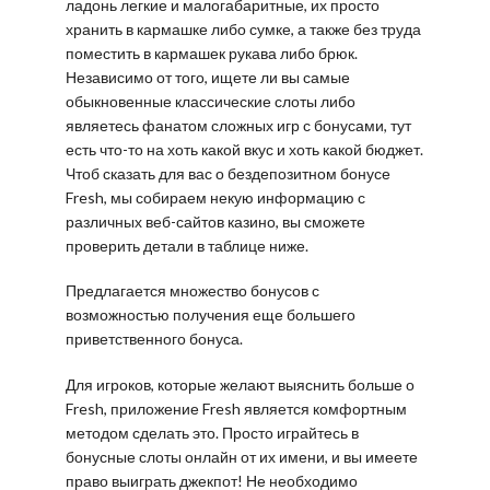
ладонь легкие и малогабаритные, их просто
хранить в кармашке либо сумке, а также без труда
поместить в кармашек рукава либо брюк.
Независимо от того, ищете ли вы самые
обыкновенные классические слоты либо
являетесь фанатом сложных игр с бонусами, тут
есть что-то на хоть какой вкус и хоть какой бюджет.
Чтоб сказать для вас о бездепозитном бонусе
Fresh, мы собираем некую информацию с
различных веб-сайтов казино, вы сможете
проверить детали в таблице ниже.
Предлагается множество бонусов с
возможностью получения еще большего
приветственного бонуса.
Для игроков, которые желают выяснить больше о
Fresh, приложение Fresh является комфортным
методом сделать это. Просто играйтесь в
бонусные слоты онлайн от их имени, и вы имеете
право выиграть джекпот! Не необходимо