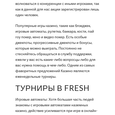
волноваться о конкуренции с иными игроками, так
как в данной для нас акции зарегистрирован лишь
один человек.
Популярные игры казино, такие как блэкджек,
игровые автоматы, рулетка, баккара, кости, пай
гоу покер, кено и видео покер. Есть особые
джекпоты, прогрессивные джекпоты и бонусы,
которые можно выиграть. Постоянно не
стесняйтесь обращаться в службу поддержки,
ежели у вас есть какие-либо вопросцы либо для
вас нужна помощь в чем-либо. Одним из самых
фаворитных предложений Казино являются
еженедельные турниры.
ТУРНИРЫ В FRESH
Игровые автоматы: Хотя большая часть людей
знакомы с игровыми автоматами наземных
казино, действие усиливается при игре в онлайн-