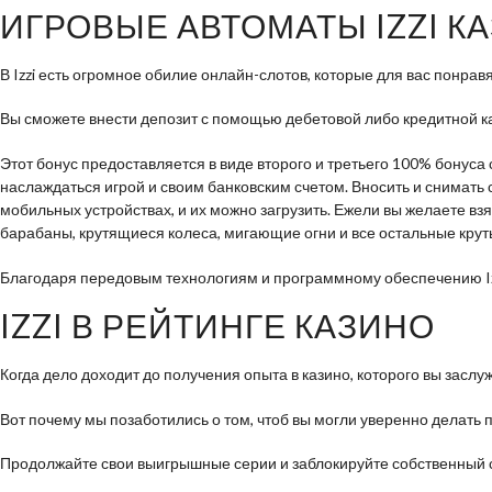
ИГРОВЫЕ АВТОМАТЫ IZZI К
В Izzi есть огромное обилие онлайн-слотов, которые для вас понравя
Вы сможете внести депозит с помощью дебетовой либо кредитной к
Этот бонус предоставляется в виде второго и третьего 100% бону
наслаждаться игрой и своим банковским счетом. Вносить и снимать 
мобильных устройствах, и их можно загрузить. Ежели вы желаете взя
барабаны, крутящиеся колеса, мигающие огни и все остальные крутые
Благодаря передовым технологиям и программному обеспечению Izz
IZZI В РЕЙТИНГЕ КАЗИНО
Когда дело доходит до получения опыта в казино, которого вы заслужив
Вот почему мы позаботились о том, чтоб вы могли уверенно делать пок
Продолжайте свои выигрышные серии и заблокируйте собственный сч