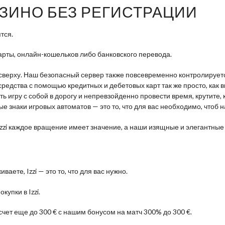
АЗИНО БЕЗ РЕГИСТРАЦИИ
тся.
арты, онлайн-кошельков либо банковского перевода.
са сверху. Наш безопасный сервер также повсевременно контролиру
средства с помощью кредитных и дебетовых карт так же просто, как 
ть игру с собой в дорогу и непревзойденно провести время, крутите
 знаки игровых автоматов — это то, что для вас необходимо, чтоб н
i каждое вращение имеет значение, а наши изящные и элегантные и
аете, Izzi — это то, что для вас нужно.
упки в Izzi.
ет еще до 300 € с нашим бонусом на матч 300% до 300 €.