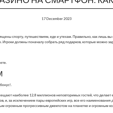
17 December 2023
вящены спорту, путешествиям, еде и утехам. Правильно, как лишь вы
Игроки должны поначалу собрать ряд подарков, которые можно зара
ете.
М
бонус!.
осещают наиболее 12,8 миллионов неповторимых гостей, что делает
тов, и, за исключением пары европейских игр, все его наименования
самым огромным прогрессивным джекпотом на планетке и огромным ко