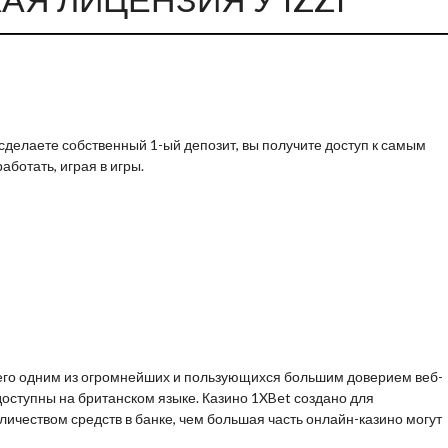
 сделаете собственный 1-ый депозит, вы получите доступ к самым
ботать, играя в игры.
 его одним из огромнейших и пользующихся большим доверием веб-
 доступны на британском языке. Казино 1XBet создано для
личеством средств в банке, чем большая часть онлайн-казино могут