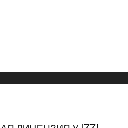
АЯ ЛИЦЕНЗИЯ У IZZI