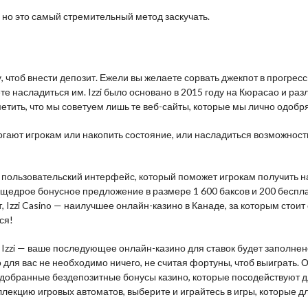
, но это самый стремительный метод заскучать.
 чтоб внести депозит. Ежели вы желаете сорвать джекпот в прогрес
можете насладиться им. Izzi было основано в 2015 году на Кюрасао и
тить, что мы советуем лишь те веб-сайты, которые мы лично одобр
могают игрокам или накопить состояние, или насладиться возможно
 пользовательский интерфейс, который поможет игрокам получить н
ас щедрое бонусное предложение в размере 1 600 баксов и 200 бесп
, Izzi Casino — наилучшее онлайн-казино в Канаде, за которым стои
ся!
 Izzi — ваше последующее онлайн-казино для ставок будет заполнено
 что для вас не необходимо ничего, не считая фортуны, чтоб выигра
льно подобранные бездепозитные бонусы казино, которые посодейству
екцию игровых автоматов, выберите и играйтесь в игры, которые дл