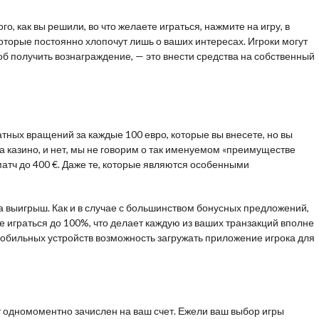
о, как вы решили, во что желаете играться, нажмите на игру, в
 которые постоянно хлопочут лишь о ваших интересах. Игроки могут
б получить вознаграждение, — это внести средства на собственный
латных вращений за каждые 100 евро, которые вы внесете, но вы
ва казино, и нет, мы не говорим о так именуемом «преимуществе
матч до 400 €. Даже те, которые являются особенными
а выигрыш. Как и в случае с большинством бонусных предложений,
 играться до 100%, что делает каждую из ваших транзакций вполне
 мобильных устройств возможность загружать приложение игрока для
ет одномоментно зачислен на ваш счет. Ежели ваш выбор игры