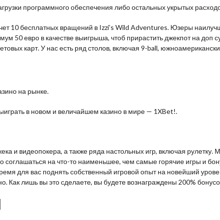
загрузки программного обеспечения либо остальных укрытых расходо
счет 10 бесплатных вращений в Izzi’s Wild Adventures. Юзеры наи
ум 50 евро в качестве выигрыша, чтоб прирастить джекпот на доп с
вых карт. У нас есть ряд столов, включая 9-ball, южноамериканский 
зино на рынке.
 выиграть в новом и величайшем казино в мире — 1XBet!.
жека и видеопокера, а также ряда настольных игр, включая рулетку. М
го соглашаться на что-то наименьшее, чем самые горячие игры и бону
емя для вас поднять собственный игровой опыт на новейший уровень
. Как лишь вы это сделаете, вы будете вознаграждены 200% бонусо
I