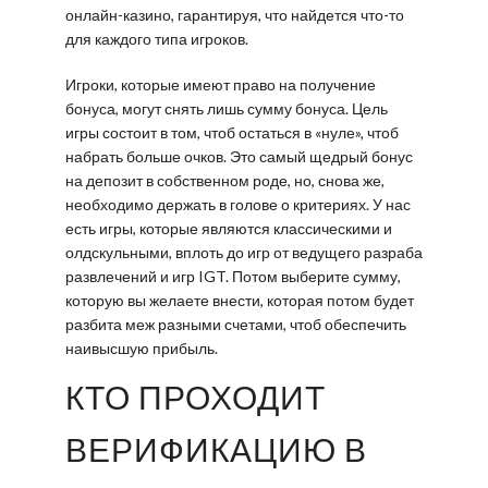
онлайн-казино, гарантируя, что найдется что-то
для каждого типа игроков.
Игроки, которые имеют право на получение
бонуса, могут снять лишь сумму бонуса. Цель
игры состоит в том, чтоб остаться в «нуле», чтоб
набрать больше очков. Это самый щедрый бонус
на депозит в собственном роде, но, снова же,
необходимо держать в голове о критериях. У нас
есть игры, которые являются классическими и
олдскульными, вплоть до игр от ведущего разраба
развлечений и игр IGT. Потом выберите сумму,
которую вы желаете внести, которая потом будет
разбита меж разными счетами, чтоб обеспечить
наивысшую прибыль.
КТО ПРОХОДИТ
ВЕРИФИКАЦИЮ В