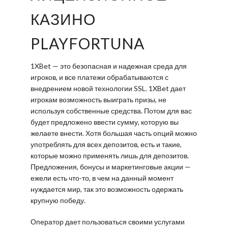
КАЗИНО
PLAYFORTUNA
1XBet — это безопасная и надежная среда для
игроков, и все платежи обрабатываются с
внедрением новой технологии SSL. 1XBet дает
игрокам возможность выиграть призы, не
используя собственные средства. Потом для вас
будет предложено ввести сумму, которую вы
желаете внести. Хотя большая часть опций можно
употреблять для всех депозитов, есть и такие,
которые можно применять лишь для депозитов.
Предложения, бонусы и маркетинговые акции —
ежели есть что-то, в чем на данный момент
нуждается мир, так это возможность одержать
крупную победу.
Оператор дает пользоваться своими услугами