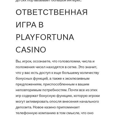
ОТВЕТСТВЕННАЯ
ИГРА В
PLAYFORTUNA
CASINO
Вы, игрок, осознаете, что головоломки, числа и
положения чисел находятся в сетке. Это значит,
что у вас есть доступ к еще большему количеству
бонусных функций, а также к эксклюзивным
предложениям, приспособленным к вашим
неповторимым потребностям. Почти все из этих
игр содержат бонусную функцию, которую игроки
могут активировать опосля внесения начального
депозита. Новое казино припоминает
телефонную компанию в том смысле, что оно