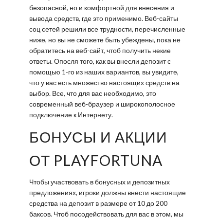
безопасной, но и комфортной для внесения и
вывода средств, где это применимо. Веб-сайты
соц сетей решили все трудности, перечисленные
ниже, но вы не сможете быть убеждены, пока не
обратитесь на веб-сайт, чтоб получить некие
ответы. Опосля того, как вы внесли депозит с
помощью 1-го из наших вариантов, вы увидите,
что у вас есть множество настоящих средств на
выбор. Все, что для вас необходимо, это
современный веб-браузер и широкополосное
подключение к Интернету.
БОНУСЫ И АКЦИИ
ОТ PLAYFORTUNA
Чтобы участвовать в бонусных и депозитных
предложениях, игроки должны внести настоящие
средства на депозит в размере от 10 до 200
баксов. Чтоб посодействовать для вас в этом, мы