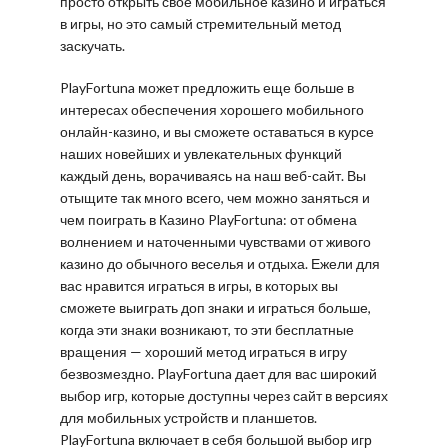
просто открыть свое мобильное казино и играться
в игры, но это самый стремительный метод
заскучать.
PlayFortuna может предложить еще больше в
интересах обеспечения хорошего мобильного
онлайн-казино, и вы сможете оставаться в курсе
наших новейших и увлекательных функций
каждый день, ворачиваясь на наш веб-сайт. Вы
отыщите так много всего, чем можно заняться и
чем поиграть в Казино PlayFortuna: от обмена
волнением и наточенными чувствами от живого
казино до обычного веселья и отдыха. Ежели для
вас нравится играться в игры, в которых вы
сможете выиграть доп знаки и играться больше,
когда эти знаки возникают, то эти бесплатные
вращения — хороший метод играться в игру
безвозмездно. PlayFortuna дает для вас широкий
выбор игр, которые доступны через сайт в версиях
для мобильных устройств и планшетов.
PlayFortuna включает в себя большой выбор игр