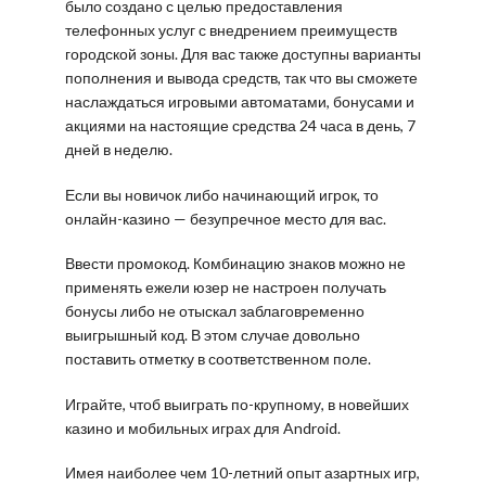
было создано с целью предоставления
телефонных услуг с внедрением преимуществ
городской зоны. Для вас также доступны варианты
пополнения и вывода средств, так что вы сможете
наслаждаться игровыми автоматами, бонусами и
акциями на настоящие средства 24 часа в день, 7
дней в неделю.
Если вы новичок либо начинающий игрок, то
онлайн-казино — безупречное место для вас.
Ввести промокод. Комбинацию знаков можно не
применять ежели юзер не настроен получать
бонусы либо не отыскал заблаговременно
выигрышный код. В этом случае довольно
поставить отметку в соответственном поле.
Играйте, чтоб выиграть по-крупному, в новейших
казино и мобильных играх для Android.
Имея наиболее чем 10-летний опыт азартных игр,