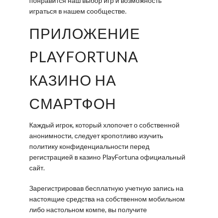
понравится наш выбор игр и возможность
играться в нашем сообществе.
ПРИЛОЖЕНИЕ
PLAYFORTUNA
КАЗИНО НА
СМАРТФОН
Каждый игрок, который хлопочет о собственной
анонимности, следует кропотливо изучить
политику конфиденциальности перед
регистрацией в казино PlayFortuna официальный
сайт.
Зарегистрировав бесплатную учетную запись на
настоящие средства на собственном мобильном
либо настольном компе, вы получите