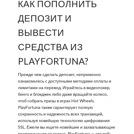
КАК ПОПОЛНИТЬ
ДЕПОЗИТ И
ВЫВЕСТИ
СРЕДСТВА ИЗ
PLAYFORTUNA?
Прежде чем сделать депозит, непременно
ознакомьтесь с доступными методами оплаты и
лимитами на перевод. Играйтесь в видеопокер,
бинго и блэкджек либо даже вращайте колесо,
чтоб собрать призы в играх Hot Wheels.
PlayFortuna также гарантирует полную
сохранность и надежность всех транзакций,
используя новейшую технологию шифрования
SSL. Ежели вы ищете новейшие и захватывающие
воспоминания от казино, PlayFortuna — это веб-