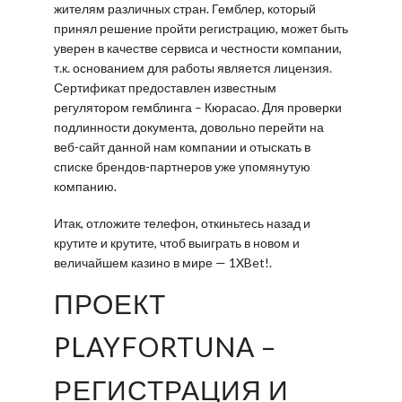
жителям различных стран. Гемблер, который
принял решение пройти регистрацию, может быть
уверен в качестве сервиса и честности компании,
т.к. основанием для работы является лицензия.
Сертификат предоставлен известным
регулятором гемблинга – Кюрасао. Для проверки
подлинности документа, довольно перейти на
веб-сайт данной нам компании и отыскать в
списке брендов-партнеров уже упомянутую
компанию.
Итак, отложите телефон, откиньтесь назад и
крутите и крутите, чтоб выиграть в новом и
величайшем казино в мире — 1XBet!.
ПРОЕКТ
PLAYFORTUNA –
РЕГИСТРАЦИЯ И