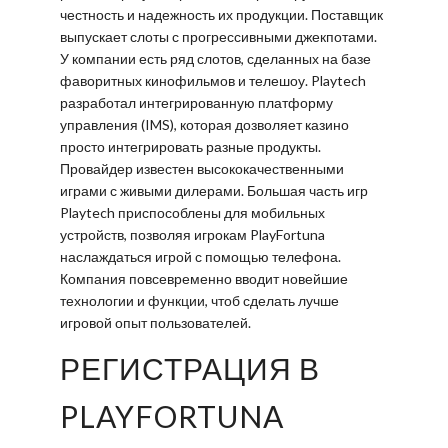
честность и надежность их продукции. Поставщик
выпускает слоты с прогрессивными джекпотами.
У компании есть ряд слотов, сделанных на базе
фаворитных кинофильмов и телешоу. Playtech
разработал интегрированную платформу
управления (IMS), которая дозволяет казино
просто интегрировать разные продукты.
Провайдер известен высококачественными
играми с живыми дилерами. Большая часть игр
Playtech приспособлены для мобильных
устройств, позволяя игрокам PlayFortuna
наслаждаться игрой с помощью телефона.
Компания повсевременно вводит новейшие
технологии и функции, чтоб сделать лучше
игровой опыт пользователей.
РЕГИСТРАЦИЯ В
PLAYFORTUNA