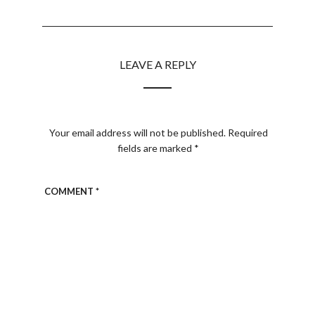
LEAVE A REPLY
Your email address will not be published.
Required
fields are marked
*
COMMENT
*