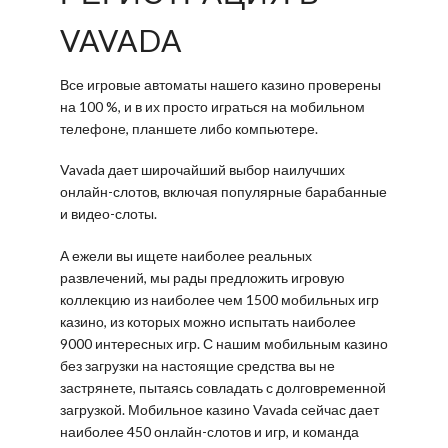
VAVADA
Все игровые автоматы нашего казино проверены
на 100 %, и в их просто играться на мобильном
телефоне, планшете либо компьютере.
Vavada дает широчайший выбор наилучших
онлайн-слотов, включая популярные барабанные
и видео-слоты.
А ежели вы ищете наиболее реальных
развлечений, мы рады предложить игровую
коллекцию из наиболее чем 1500 мобильных игр
казино, из которых можно испытать наиболее
9000 интересных игр. С нашим мобильным казино
без загрузки на настоящие средства вы не
застрянете, пытаясь совладать с долговременной
загрузкой. Мобильное казино Vavada сейчас дает
наиболее 450 онлайн-слотов и игр, и команда