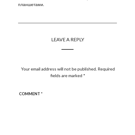
планшетами.
LEAVE A REPLY
Your email address will not be published.
Required
fields are marked
*
COMMENT
*