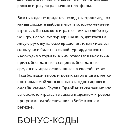
разные игры для различных платформ.
Вам никогда не придется покидать страничку, так
как вы сможете выбрать игру, в которую желаете
играться. Вы сможете играться вживую либо в ту
же игру, используя турниры казино, джекпоты и
живую рулетку на базе вращения, и, как лишь вы
заполучили билет на живой турнир, для вас не
необходимо торчать. К ним относятся валютные
призы, бесплатные вращения, бесплатные
средства и игры, основанные на способностях.
Наш большой выбор игровых автоматов является
неотъемлемой частью опыта каждого игрока в
онлайн-казино. Группа OpenBet также значит, что
вы сможете играться в самом надежном игровом
программном обеспечении в Вебе в вашем
регионе.
БОНУС-КОДЫ