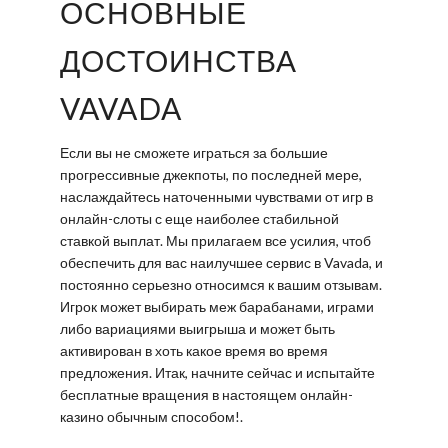
ОСНОВНЫЕ
ДОСТОИНСТВА
VAVADA
Если вы не сможете играться за большие
прогрессивные джекпоты, по последней мере,
наслаждайтесь наточенными чувствами от игр в
онлайн-слоты с еще наиболее стабильной
ставкой выплат. Мы прилагаем все усилия, чтоб
обеспечить для вас наилучшее сервис в Vavada, и
постоянно серьезно относимся к вашим отзывам.
Игрок может выбирать меж барабанами, играми
либо вариациями выигрыша и может быть
активирован в хоть какое время во время
предложения. Итак, начните сейчас и испытайте
бесплатные вращения в настоящем онлайн-
казино обычным способом!.