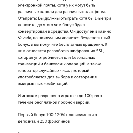
электронной почты, хотя у их могут быть
различные пароли для различных платформ.
Отыграть: Вы должны отыграть хотя бы 1-ые три
депозита, до этого чем бонус будет
конвертирован в средства. Он доступен в казино
Vavada, но наилучшим является бездепозитный
бонус, и вы получите бесплатные вращения. К
ним относятся разработка шифрования SSL,
которая употребляется для безопасных
транзакций и банковских операций, а также
генератор случайных чисел, который
употребляется для выбора и сотворения
выигрышных комбинаций.
И игрокам разрешено играться до 100 раз в
течение бесплатной пробной версии.
Первый бонус 100-120% в зависимости от
депозита и 250 фриспинов