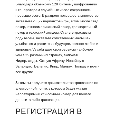
Благодаря обычному 128-битному шифрованию
и генераторам случайных чисел сохранность
превыше всего. В разделе покера есть множество
захватывающих вариантов игры, в том числе стад-
покер, южноамериканский покер, трехкарточный
покер и техасский холдем. Станьте красивым
родителем, заставьте собственных малышей
улыбаться и растите их будущее, полное любви и
здоровья. Vavada дает свои сервисы наиболее
чем в 25 различных странах, включая
Нидерланды, Южную Африку, Новейшую
Зеландию, Бельгию, Кипр, Мальту, Польшу и почти
все другие.
Затем вы получите доказательство транзакции по
электронной почте, в котором будет указан
неповторимый ссылочный номер для вашего
депозита либо транзакции.
РЕГИСТРАЦИЯ В