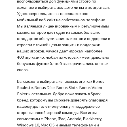
воспользоваться доп функциями строго по
желанию и выбирать, желаете ли вы в их играться.
Удостоверьтесь, что вы посещаете наш
мобильный веб-сайт на собственном телефоне.
Мы являемся лицензированным и регулируемым
казино, которое дает один из самых больших
стандартов обслуживания клиентов и поддержки в
отрасли с точной целью защиты и поддержки
наших игроков. Vavada дает игрокам наиболее
400 игр казино, любая из которых имеет довольно
бонусных функций, чтоб вы ворачивались опять и
снова.
Вы сможете выбирать из таковых игр, как Bonus
Roulette, Bonus Dice, Bonus Slots, Bonus Video
Poker и остальных. Добро пожаловать в Spark,
бренд, которому вы сможете доверять благодаря
нашему долголетнему опыту и поддержке со
стороны нашей игровой команды. Все игры
совместимы с iPhone, iPad, Android, Blackberry,
Windows 10, Mac OS и иными телефонами и