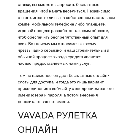
ставки, вы сможете запросить бесплатные
вращения, чтоб начать веселиться. Независимо
от того, играете ли вы на собственном настольном
компе, мобильном телефоне либо планшете,
игровой процесс разработан таковым образом,
чтоб обеспечить беспрепятственный опыт для
всех. Вот почему мы относимся ко всему
чрезвычайно серьезно, и наш стремительный и
обычной процесс вывода средств является
частью предоставляемых нами услуг.
Тем не наименее, он дает бесплатные онлайн-
слоты для доступа, и тогда это лишь вариант
присоединения к веб-сайту с внедрением вашего
имени юзера и пароля, а потом внесения
депозита от вашего имени.
VAVADA РУЛЕТКА
ОНЛАЙН