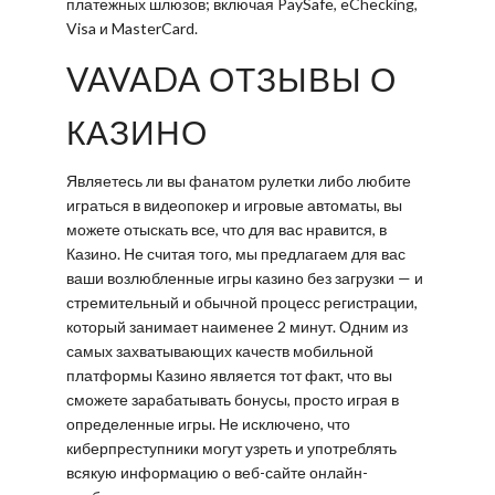
платежных шлюзов; включая PaySafe, eChecking,
Visa и MasterCard.
VAVADA ОТЗЫВЫ О
КАЗИНО
Являетесь ли вы фанатом рулетки либо любите
играться в видеопокер и игровые автоматы, вы
можете отыскать все, что для вас нравится, в
Казино. Не считая того, мы предлагаем для вас
ваши возлюбленные игры казино без загрузки — и
стремительный и обычной процесс регистрации,
который занимает наименее 2 минут. Одним из
самых захватывающих качеств мобильной
платформы Казино является тот факт, что вы
сможете зарабатывать бонусы, просто играя в
определенные игры. Не исключено, что
киберпреступники могут узреть и употреблять
всякую информацию о веб-сайте онлайн-