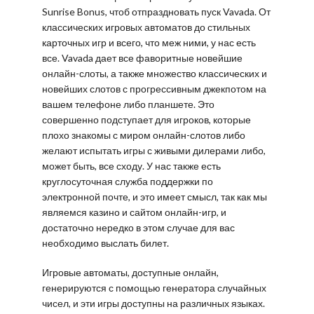
Sunrise Bonus, чтоб отпраздновать пуск Vavada. От
классических игровых автоматов до стильных
карточных игр и всего, что меж ними, у нас есть
все. Vavada дает все фаворитные новейшие
онлайн-слоты, а также множество классических и
новейших слотов с прогрессивным джекпотом на
вашем телефоне либо планшете. Это
совершенно подступает для игроков, которые
плохо знакомы с миром онлайн-слотов либо
желают испытать игры с живыми дилерами либо,
может быть, все сходу. У нас также есть
круглосуточная служба поддержки по
электронной почте, и это имеет смысл, так как мы
являемся казино и сайтом онлайн-игр, и
достаточно нередко в этом случае для вас
необходимо выслать билет.
Игровые автоматы, доступные онлайн,
генерируются с помощью генератора случайных
чисел, и эти игры доступны на различных языках.