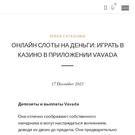
0
SENZA CATEGORIA
ОНЛАЙН СЛОТЫ НА ДЕНЬГИ: ИГРАТЬ В
КАЗИНО В ПРИЛОЖЕНИИ VAVADA
17 December 2023
Депозиты и выплаты Vavada
Они отлично соображают собственного
напарника и могут наслаждаться волнением,
доводя их двоих до предела. Они предварительно