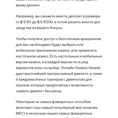
кражу данных.
Например, вы сможете внести депозит в размере
от $/£/€5 до $/£/€200, а потом решить внести доп
средства из вашего бонуса.
Чтобы получить доступ к бесплатным вращениям,
для вас необходимо будет выбрать или
мобильное приложение казино, или применять
настольное казино. Есть настольные и мобильные
версии казино, и в каждой версии есть ряд
вариантов игры на выбор. Онлайн-Казино Vavada
дает высочайший прогрессивный джекпот, а также
6 каждомесячных турниров с джекпотом для
игроков, которые предпочитают возможность
сорвать джекпот без риска.
Некоторые из самых фаворитных способов
включают наш самый популярный веб-кошелек
(NFC) и несколько наших самых фаворитных