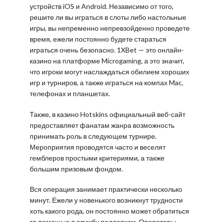
устройств iOS и Android. Независимо от того,
решите ли вы играться в слоты либо настольные
игры, вы непременно непревзойденно проведете
время, ежели постоянно будете стараться
играться очень безопасно. 1XBet — это онлайн-
казино на платформе Microgaming, а это значит,
что игроки могут наслаждаться обилием хороших
игр и турниров, а также играться на компах Mac,
телефонах и планшетах.
Также, в казино Hotskins официальный веб-сайт
предоставляет фанатам жанра возможность
принимать роль в следующем турнире.
Мероприятия проводятся часто и веселят
гемблеров простыми критериями, а также
большим призовым фондом.
Вся операция занимает практически несколько
минут. Ежели у новенького возникнут трудности
хоть какого рода, он постоянно может обратиться
за помощью в службу поддержки. Операторы