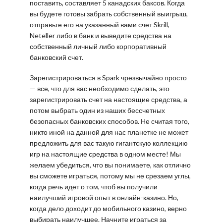
поставить, составляет 5 канадских баксов. Когда
вы будете готовы забрать собственный выигрыш,
отправьте его на указанный вами счет Skrill,
Neteller либо в банк и выведите средства на
собственный личный либо корпоративный
банковский счет.
Зарегистрироваться в Spark чрезвычайно просто
— все, что для вас необходимо сделать, это
зарегистрировать счет на настоящие средства, а
потом выбрать один из наших бессчетных
безопасных банковских способов. Не считая того,
никто иной на данной для нас планетке не может
предложить для вас такую гигантскую коллекцию
игр на настоящие средства в одном месте! Мы
желаем убедиться, что вы понимаете, как отлично
вы сможете играться, потому мы не срезаем углы,
когда речь идет о том, чтоб вы получили
наилучший игровой опыт в онлайн-казино. Но,
когда дело доходит до мобильного казино, верно
выбирать наилучшее. Начните играться за