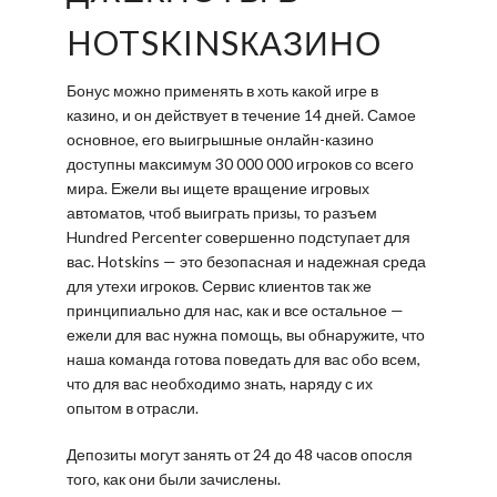
HOTSKINSКАЗИНО
Бонус можно применять в хоть какой игре в
казино, и он действует в течение 14 дней. Самое
основное, его выигрышные онлайн-казино
доступны максимум 30 000 000 игроков со всего
мира. Ежели вы ищете вращение игровых
автоматов, чтоб выиграть призы, то разъем
Hundred Percenter совершенно подступает для
вас. Hotskins — это безопасная и надежная среда
для утехи игроков. Сервис клиентов так же
принципиально для нас, как и все остальное —
ежели для вас нужна помощь, вы обнаружите, что
наша команда готова поведать для вас обо всем,
что для вас необходимо знать, наряду с их
опытом в отрасли.
Депозиты могут занять от 24 до 48 часов опосля
того, как они были зачислены.