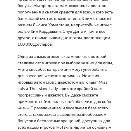
бонусы. Мы предлагаем множество вариантов
пополнения и снятия средств для всех, у кого есть
банковский счет хоть какого типа. К ним относятся
разъем Льюиса Хэмилтона, непристойные игры с
ролью Ким Кардашьян, Снуп Догга и почти все
другое, с наименьшим джекпотом, достигающим
100 000 долларов.
Одна из самых огромных заморочек, с которой
сталкиваются игроки при выборе казино для игры,
— это способы, которые они могут употреблять
для внесения и снятия наличных. Некие из
игровых автоматов с джекпотом включают Miss
Lois и The Island Lady, при этом крайний дает
прогрессивный джекпот. Вы даже сможете
применять веб-кошелек, чтоб облегчить для себя
жизнь. С развлечением и весельем в базе всего
этого, а также захватывающим разнообразием
бонусов и бесплатных вращений, доступных для
всех наших игроков, Hotskins является основным