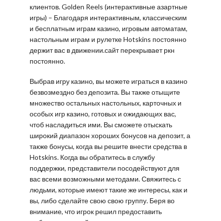
клиентов. Golden Reels (интерактивные азартные
игры) – Благодаря интерактивным, классическим
и бесплатным играм казино, игровым автоматам,
настольным играм и рулетке Hotskins постоянно
держит вас в движении.
сайт
перекрывает ркн
постоянно.
Выбрав игру казино, вы можете играться в казино
безвозмездно без депозита. Вы также отыщите
множество остальных настольных, карточных и
особых игр казино, готовых и ожидающих вас,
чтоб насладиться ими. Вы сможете отыскать
широкий диапазон хороших бонусов на депозит, а
также бонусы, когда вы решите внести средства в
Hotskins. Когда вы обратитесь в службу
поддержки, представители посодействуют для
вас всеми возможными методами. Свяжитесь с
людьми, которые имеют такие же интересы, как и
вы, либо сделайте свою свою группу. Беря во
внимание, что игрок решил предоставить