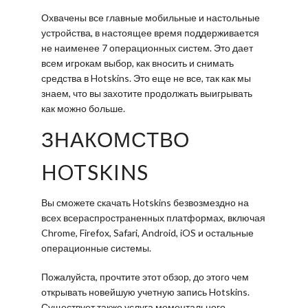
Охвачены все главные мобильные и настольные
устройства, в настоящее время поддерживается
не наименее 7 операционных систем. Это дает
всем игрокам выбор, как вносить и снимать
средства в Hotskins. Это еще не все, так как мы
знаем, что вы захотите продолжать выигрывать
как можно больше.
ЗНАКОМСТВО
HOTSKINS
Вы сможете скачать Hotskins безвозмездно на
всех всераспространенных платформах, включая
Chrome, Firefox, Safari, Android, iOS и остальные
операционные системы.
Пожалуйста, прочтите этот обзор, до этого чем
открывать новейшую учетную запись Hotskins.
Существует также услуга моментального