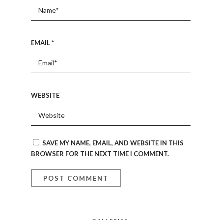
EMAIL
*
WEBSITE
SAVE MY NAME, EMAIL, AND WEBSITE IN THIS
BROWSER FOR THE NEXT TIME I COMMENT.