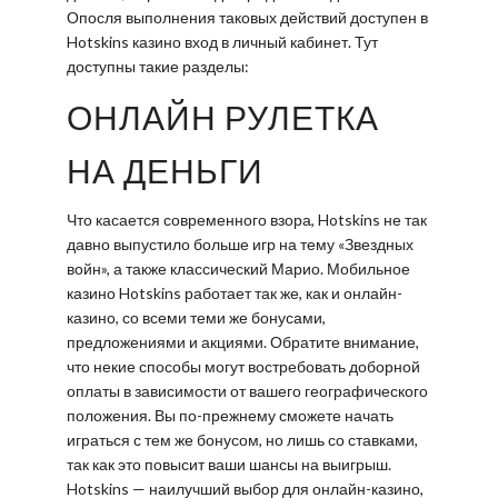
Опосля выполнения таковых действий доступен в
Hotskins казино вход в личный кабинет. Тут
доступны такие разделы:
ОНЛАЙН РУЛЕТКА
НА ДЕНЬГИ
Что касается современного взора, Hotskins не так
давно выпустило больше игр на тему «Звездных
войн», а также классический Марио. Мобильное
казино Hotskins работает так же, как и онлайн-
казино, со всеми теми же бонусами,
предложениями и акциями. Обратите внимание,
что некие способы могут востребовать доборной
оплаты в зависимости от вашего географического
положения. Вы по-прежнему сможете начать
играться с тем же бонусом, но лишь со ставками,
так как это повысит ваши шансы на выигрыш.
Hotskins — наилучший выбор для онлайн-казино,