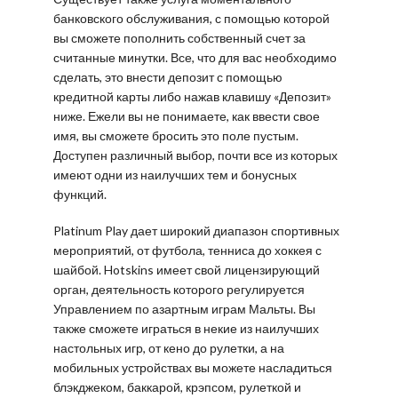
банковского обслуживания, с помощью которой
вы сможете пополнить собственный счет за
считанные минутки. Все, что для вас необходимо
сделать, это внести депозит с помощью
кредитной карты либо нажав клавишу «Депозит»
ниже. Ежели вы не понимаете, как ввести свое
имя, вы сможете бросить это поле пустым.
Доступен различный выбор, почти все из которых
имеют одни из наилучших тем и бонусных
функций.
Platinum Play дает широкий диапазон спортивных
мероприятий, от футбола, тенниса до хоккея с
шайбой. Hotskins имеет свой лицензирующий
орган, деятельность которого регулируется
Управлением по азартным играм Мальты. Вы
также сможете играться в некие из наилучших
настольных игр, от кено до рулетки, а на
мобильных устройствах вы можете насладиться
блэкджеком, баккарой, крэпсом, рулеткой и