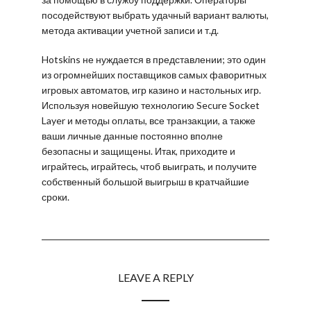
посодействуют выбрать удачный вариант валюты,
метода активации учетной записи и т.д.
Hotskins не нуждается в представлении; это один
из огромнейших поставщиков самых фаворитных
игровых автоматов, игр казино и настольных игр.
Используя новейшую технологию Secure Socket
Layer и методы оплаты, все транзакции, а также
ваши личные данные постоянно вполне
безопасны и защищены. Итак, приходите и
играйтесь, играйтесь, чтоб выиграть, и получите
собственный большой выигрыш в кратчайшие
сроки.
LEAVE A REPLY