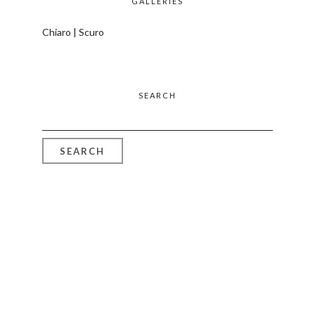
GALLERIES
Chiaro | Scuro
SEARCH
SEARCH
FOR: