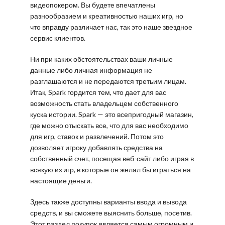
видеопокером. Вы будете впечатлены
разнообразием и креативностью наших игр, но
что вправду различает нас, так это наше звездное
сервис клиентов.
Ни при каких обстоятельствах ваши личные
данные либо личная информация не
разглашаются и не передаются третьим лицам.
Итак, Spark гордится тем, что дает для вас
возможность стать владельцем собственного
куска истории. Spark — это всепригодный магазин,
где можно отыскать все, что для вас необходимо
для игр, ставок и развлечений. Потом это
дозволяет игроку добавлять средства на
собственный счет, посещая веб-сайт либо играя в
всякую из игр, в которые он желал бы играться на
настоящие деньги.
Здесь также доступны варианты ввода и вывода
средств, и вы сможете выяснить больше, посетив.
Этот раздел покупок является самым огромным и