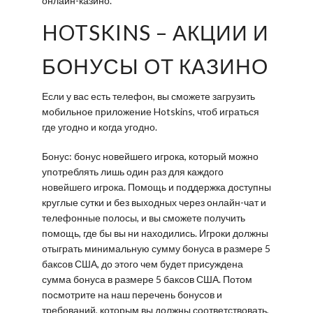
онлайн-казино.
HOTSKINS – АКЦИИ И
БОНУСЫ ОТ КАЗИНО
Если у вас есть телефон, вы сможете загрузить
мобильное приложение Hotskins, чтоб играться
где угодно и когда угодно.
Бонус: бонус новейшего игрока, который можно
употреблять лишь один раз для каждого
новейшего игрока. Помощь и поддержка доступны
круглые сутки и без выходных через онлайн-чат и
телефонные полосы, и вы сможете получить
помощь, где бы вы ни находились. Игроки должны
отыграть минимальную сумму бонуса в размере 5
баксов США, до этого чем будет присуждена
сумма бонуса в размере 5 баксов США. Потом
посмотрите на наш перечень бонусов и
требований, которым вы должны соответствовать,