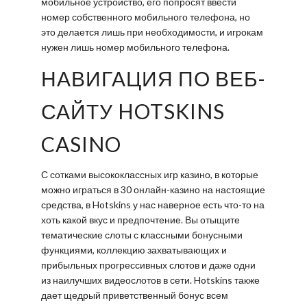
мобильное устройство, его попросят ввести
номер собственного мобильного телефона, но
это делается лишь при необходимости, и игрокам
нужен лишь номер мобильного телефона.
НАВИГАЦИЯ ПО ВЕБ-
САЙТУ HOTSKINS
CASINO
С сотками высококлассных игр казино, в которые
можно играться в 30 онлайн-казино на настоящие
средства, в Hotskins у нас наверное есть что-то на
хоть какой вкус и предпочтение. Вы отыщите
тематические слоты с классными бонусными
функциями, коллекцию захватывающих и
прибыльных прогрессивных слотов и даже одни
из наилучших видеослотов в сети. Hotskins также
дает щедрый приветственный бонус всем