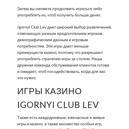
Затем вы сможете продолжить играться либо
употреблять их, чтоб получить больше денег.
Igornyi Club Lev дает широкий выбор развлечений,
отвечающих разным предпочтениям игроков,
демографическим данным и игровым
потребностям. Эти игры дают меньше
преимуществ казино, поэтому что разрешают
употреблять стратегию игры за столом. Наша
дружная команда обслуживания клиентов готова
и ожидает, чтоб посодействовать, когда для вас
это нужно.
ИГРЫ КАЗИНО
IGORNYI CLUB LEV
Также есть каждодневные, ежечасные и живые
игры в казино, а также множество особых игр,