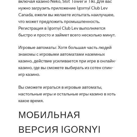
включая казино Neko, Slot Tower и Tiki. Для вас
нужно загрузить приложение Igornyi Club Lev
Canada, ежели вы желаете испытать наилучшее,
что может предложить промышленность.
Регистрация в Igornyi Club Lev выполняется
быстро и просто и займет всего несколько минут.
Игровые автоматы: Хотя большая часть людей
знакомы с игровыми автоматами наземных
казино, действие усиливается при игре в онлайн-
казино, где вы сможете выбирать из сотен спин-
игр казино.
Вы сможете играться в игровые автоматы,
настольные игры и остальные игры казино в хоть
какое время.
МОБИЛЬНАЯ
ВЕРСИЯ IGORNYI