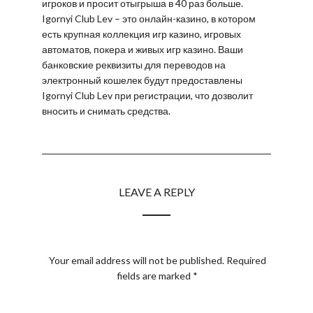
игроков и просит отыгрыша в 40 раз больше.
Igornyi Club Lev – это онлайн-казино, в котором
есть крупная коллекция игр казино, игровых
автоматов, покера и живых игр казино. Ваши
банковские реквизиты для переводов на
электронный кошелек будут предоставлены
Igornyi Club Lev при регистрации, что дозволит
вносить и снимать средства.
LEAVE A REPLY
Your email address will not be published.
Required
fields are marked
*