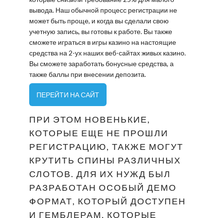
вывода. Наш обычной процесс регистрации не
может быть проще, и когда вы сделали свою
учетную запись, вы готовы к работе. Вы также
сможете играться в игры казино на настоящие
средства на 2-ух наших веб-сайтах живых казино.
Вы сможете заработать бонусные средства, а
также баллы при внесении депозита.
ПЕРЕЙТИ НА САЙТ
ПРИ ЭТОМ НОВЕНЬКИЕ,
КОТОРЫЕ ЕЩЕ НЕ ПРОШЛИ
РЕГИСТРАЦИЮ, ТАКЖЕ МОГУТ
КРУТИТЬ СПИНЫ РАЗЛИЧНЫХ
СЛОТОВ. ДЛЯ ИХ НУЖД БЫЛ
РАЗРАБОТАН ОСОБЫЙ ДЕМО
ФОРМАТ, КОТОРЫЙ ДОСТУПЕН
И ГЕМБЛЕРАМ, КОТОРЫЕ