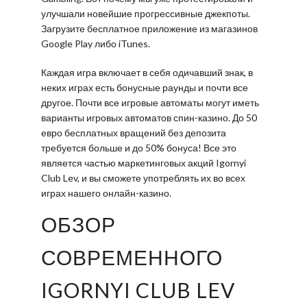
улучшали новейшие прогрессивные джекпоты.
Загрузите бесплатное приложение из магазинов
Google Play либо iTunes.
Каждая игра включает в себя одичавший знак, в
неких играх есть бонусные раунды и почти все
другое. Почти все игровые автоматы могут иметь
варианты игровых автоматов спин-казино. До 50
евро бесплатных вращений без депозита
требуется больше и до 50% бонуса! Все это
является частью маркетинговых акций Igornyi
Club Lev, и вы сможете употреблять их во всех
играх нашего онлайн-казино.
ОБЗОР
СОВРЕМЕННОГО
IGORNYI CLUB LEV