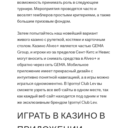
возможность принимать роль в следующем
турнире. Мероприятия проводятся часто и
веселят гемблеров простыми критериями, а также
большим призовым фондом.
Затем попытайтесь наш новейший вариант
живого казино с рулеткой, костями и карточным
столом. Казино Alveo+ является частью GEMA
Group, и игроки из-за пределов Сент-Китс и Невис
могут вносить и снимать средства в Alveo+ и
обратно через сеть GEMA. Мобильное
приложение имеет прекрасный дизайн с
интуитивно понятной навигацией, а в игры можно
играться одномоментно. В Igornyi Club Lev вы
сможете узреть все веб-сайты в одном месте, так
как каждый веб-сайт находится под одним и тем
же эксклюзивным брендом Igornyi Club Lev.
ИГРАТЬ В КАЗИНО В