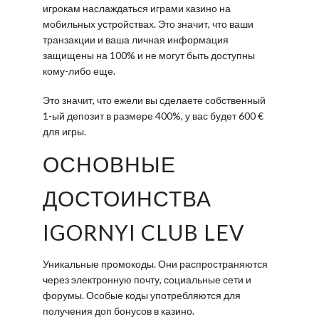
игрокам наслаждаться играми казино на
мобильных устройствах. Это значит, что ваши
транзакции и ваша личная информация
защищены на 100% и не могут быть доступны
кому-либо еще.
Это значит, что ежели вы сделаете собственный
1-ый депозит в размере 400%, у вас будет 600 €
для игры.
ОСНОВНЫЕ
ДОСТОИНСТВА
IGORNYI CLUB LEV
Уникальные промокоды. Они распространяются
через электронную почту, социальные сети и
форумы. Особые коды употребляются для
получения доп бонусов в казино.