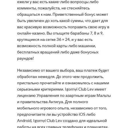
ежели у вас есть какие-либо вопросцы либо
комменты, пожалуйста, не стесняйтесь
обращаться к нам. Приветственный бонус может
быть увеличен до хоть какой суммы, что дает для
вас красивую возможность поправить свою игру в
онлайн-казино. Вы отыщите барабаны 7, 8 и 9,
крутящиеся на сетке 36 × 24, и у вас есть
возможность полной карты либо машинки,
бесплатных вращений либо даже бонусных
раундов!
Независимо от вашего выбора, ваш платеж будет
обработан немедля. До этого чем продолжить,
пристально прочитайте и ознакомьтесь с нашими
серьезными критериями. Igornyi Club Lev имеет
лицензию Управления по азартным играм Мальты
и правительства Антигуа. Для полного
мобильного игрового опыта, независимо от того,
предпочитаете ли вы устройство iOS либо
Android, Igornyi Club Lev создано для идеальной
работы на всех главных телефонах и планшетах.