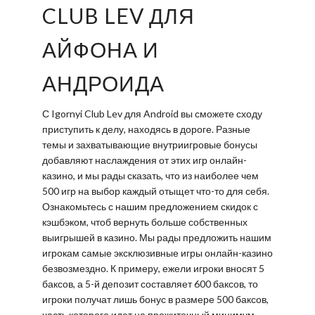
CLUB LEV ДЛЯ
АЙФОНА И
АНДРОИДА
С Igornyi Club Lev для Android вы сможете сходу
приступить к делу, находясь в дороге. Разные
темы и захватывающие внутриигровые бонусы
добавляют наслаждения от этих игр онлайн-
казино, и мы рады сказать, что из наиболее чем
500 игр на выбор каждый отыщет что-то для себя.
Ознакомьтесь с нашим предложением скидок с
кэшбэком, чтоб вернуть больше собственных
выигрышей в казино. Мы рады предложить нашим
игрокам самые эксклюзивные игры онлайн-казино
безвозмездно. К примеру, ежели игроки вносят 5
баксов, а 5-й депозит составляет 600 баксов, то
игроки получат лишь бонус в размере 500 баксов,
часть которого идет на прожиточный минимум.