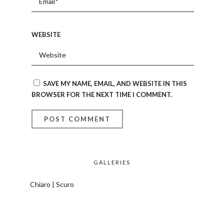
WEBSITE
SAVE MY NAME, EMAIL, AND WEBSITE IN THIS
BROWSER FOR THE NEXT TIME I COMMENT.
GALLERIES
Chiaro | Scuro