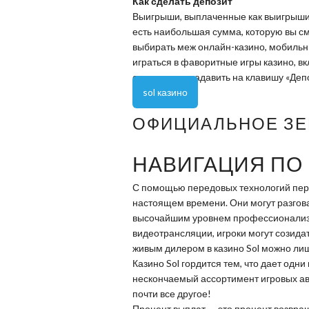
Как сделать депозит
Выигрыши, выплаченные как выигрыши, 
есть наибольшая сумма, которую вы с
выбирать меж онлайн-казино, мобиль
играться в фаворитные игры казино, вк
сделать, это надавить на клавишу «Депо
sol казино
ОФИЦИАЛЬНОЕ ЗЕР
НАВИГАЦИЯ ПО 
С помощью передовых технологий пере
настоящем времени. Они могут разгова
высочайшим уровнем профессионализма
видеотрансляции, игроки могут созидат
живым дилером в казино Sol можно ли
Казино Sol гордится тем, что дает одн
нескончаемый ассортимент игровых авт
почти все другое!
Процент выплат — это процент возвра