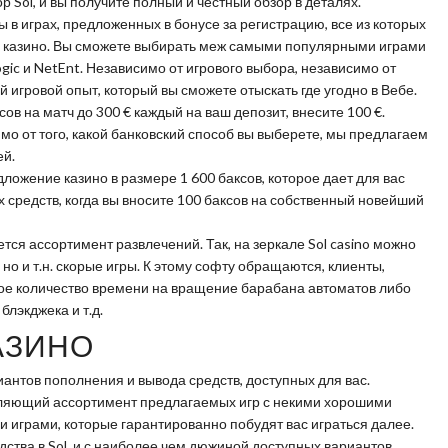
 Sol, и вы получите полный и честный обзор в деталях.
в играх, предложенных в бонусе за регистрацию, все из которых
в казино. Вы сможете выбирать меж самыми популярными играми
ogic и NetEnt. Независимо от игрового выбора, независимо от
й игровой опыт, который вы сможете отыскать где угодно в Вебе.
в на матч до 300 € каждый на ваш депозит, внесите 100 €.
мо от того, какой банковский способ вы выберете, мы предлагаем
ей.
ложение казино в размере 1 600 баксов, которое дает для вас
х средств, когда вы вносите 100 баксов на собственный новейший
я ассортимент развлечений. Так, на зеркале Sol casino можно
 но и т.н. скорые игры. К этому софту обращаются, клиенты,
ное количество времени на вращение барабана автоматов либо
лэкджека и т.д.
АЗИНО
антов пополнения и вывода средств, доступных для вас.
атляющий ассортимент предлагаемых игр с некими хорошими
играми, которые гарантированно побудят вас играться далее.
дства в Sol, и с наиболее чем дюжиной доступных вариантов