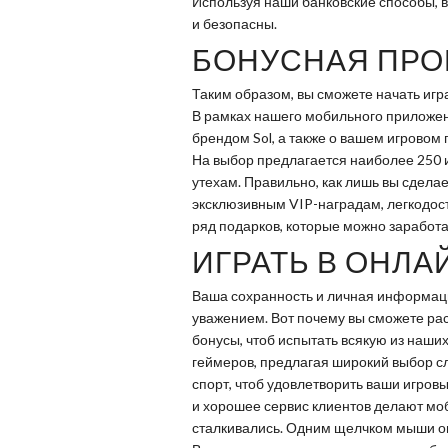
Используя наши банковские способы, в
и безопасны.
БОНУСНАЯ ПРО
Таким образом, вы сможете начать игра
В рамках нашего мобильного приложен
брендом Sol, а также о вашем игровом
На выбор предлагается наиболее 250 и
утехам. Правильно, как лишь вы сдела
эксклюзивным VIP-наградам, легкодос
ряд подарков, которые можно заработат
ИГРАТЬ В ОНЛА
Ваша сохранность и личная информаци
уважением. Вот почему вы сможете ра
бонусы, чтоб испытать всякую из наших 
геймеров, предлагая широкий выбор сл
спорт, чтоб удовлетворить ваши игро
и хорошее сервис клиентов делают моб
сталкивались. Одним щелчком мыши он