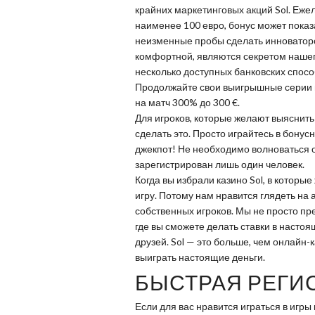
крайних маркетинговых акций Sol. Еже
наименее 100 евро, бонус может показа
неизменные пробы сделать инноваторс
комфортной, являются секретом нашег
несколько доступных банковских спосо
Продолжайте свои выигрышные серии и
на матч 300% до 300 €.
Для игроков, которые желают выяснит
сделать это. Просто играйтесь в бонус
джекпот! Не необходимо волноваться о 
зарегистрирован лишь один человек.
Когда вы избрали казино Sol, в которы
игру. Потому нам нравится глядеть на
собственных игроков. Мы не просто пре
где вы сможете делать ставки в насто
друзей. Sol — это больше, чем онлайн-к
выиграть настоящие деньги.
БЫСТРАЯ РЕГИС
Если для вас нравится играться в игр