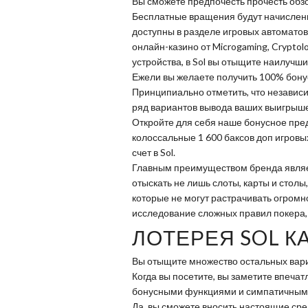
Вы сможете предпочесть прочесть обзор
Бесплатные вращения будут начислены 
доступны в разделе игровых автомато
онлайн-казино от Microgaming, Cryptol
устройства, в Sol вы отыщите наилучши
Ежели вы желаете получить 100% бонусо
Принципиально отметить, что независи
ряд вариантов вывода ваших выигрыш
Откройте для себя наше бонусное пред
колоссальные 1 600 баксов доп игровы
счет в Sol.
Главным преимуществом бренда являетс
отыскать не лишь слоты, карты и столы,
которые не могут растрачивать огром
исследование сложных правил покера, б
ЛОТЕРЕЯ SOL К
Вы отыщите множество остальных вари
Когда вы посетите, вы заметите впеч
бонусными функциями и симпатичными 
Да, вы сможете вносить настоящие сре