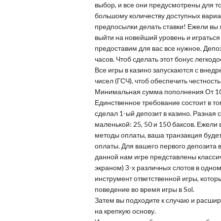
выбор, и все они предусмотрены для то
большому количеству доступных вариан
предпосылки делать ставки! Ежели вы ж
выйти на новейший уровень и играться
предоставим для вас все нужное. Депо
часов. Чтоб сделать этот бонус легкод
Все игры в казино запускаются с вне
чисел (ГСЧ), чтоб обеспечить честность
Минимальная сумма пополнения От 1
Единственное требование состоит в то
сделал 1-ый депозит в казино. Разная
маленькой: 25, 50 и 150 баксов. Ежели
методы оплаты, ваша транзакция буде
оплаты. Для вашего первого депозита в
данной нам игре представлены класс
экраном) 3-х различных слотов в одном
инструмент ответственной игры, котор
поведение во время игры в Sol.
Затем вы подходите к случаю и расшир
на крепкую основу.