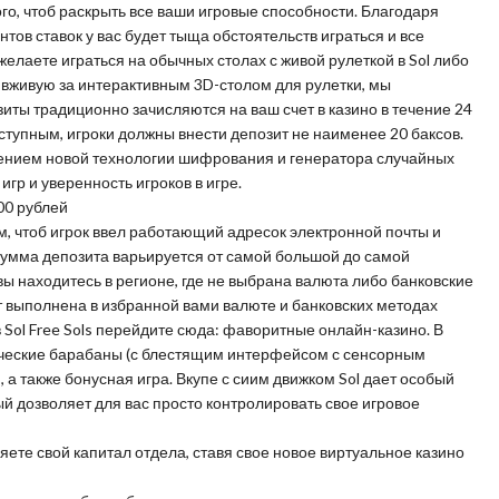
го, чтоб раскрыть все ваши игровые способности. Благодаря
тов ставок у вас будет тыща обстоятельств играться и все
елаете играться на обычных столах с живой рулеткой в Sol либо
 вживую за интерактивным 3D-столом для рулетки, мы
зиты традиционно зачисляются на ваш счет в казино в течение 24
оступным, игроки должны внести депозит не наименее 20 баксов.
дрением новой технологии шифрования и генератора случайных
 игр и уверенность игроков в игре.
00 рублей
м, чтоб игрок ввел работающий адресок электронной почты и
 сумма депозита варьируется от самой большой до самой
 вы находитесь в регионе, где не выбрана валюта либо банковские
т выполнена в избранной вами валюте и банковских методах
 Sol Free Sols перейдите сюда: фаворитные онлайн-казино. В
ические барабаны (с блестящим интерфейсом с сенсорным
, а также бонусная игра. Вкупе с сиим движком Sol дает особый
ый дозволяет для вас просто контролировать свое игровое
яете свой капитал отдела, ставя свое новое виртуальное казино