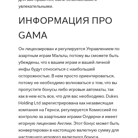
увлекательными.
ИНФОРМАЦИЯ ПРО
GAMA
Он лицензирован и регулируется Управлением по
азартным играм Мальты, потому вы сможете быть
убеждены, что к вашим играм и вашей личной
инфы будут относиться с наибольшей
осторожностью. В нем просто ориентироваться,
потому не необходимо волноваться о том, что вы
пропустите бонусы либо игровые автоматы, так
как в нем есть все, что для вас необходимо. Dukes
Holding Ltd зарегистрирована как независящая
компания на Гернси, регулируется Комиссией по
контролю за азартными играми Олдерни и имеет
игорную лицензию Англии. Этот бонус может быть
конвертирован в настоящую валютную сумму для
настоящего игрового валютного бонуса.