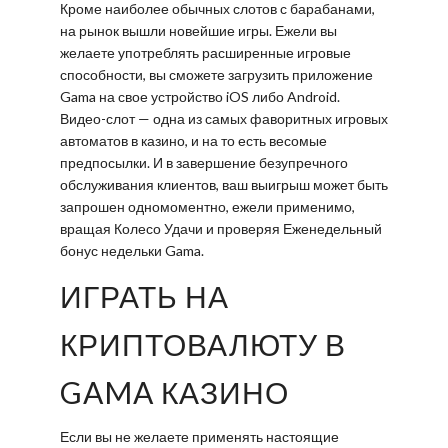
Кроме наиболее обычных слотов с барабанами,
на рынок вышли новейшие игры. Ежели вы
желаете употреблять расширенные игровые
способности, вы сможете загрузить приложение
Gama на свое устройство iOS либо Android.
Видео-слот — одна из самых фаворитных игровых
автоматов в казино, и на то есть весомые
предпосылки. И в завершение безупречного
обслуживания клиентов, ваш выигрыш может быть
запрошен одномоментно, ежели применимо,
вращая Колесо Удачи и проверяя Еженедельный
бонус недельки Gama.
ИГРАТЬ НА
КРИПТОВАЛЮТУ В
GAMA КАЗИНО
Если вы не желаете применять настоящие