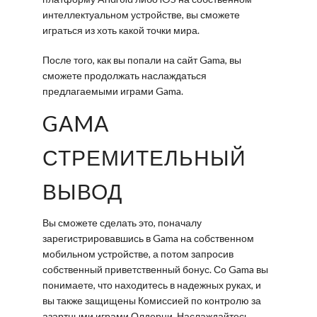
интеллектуальном устройстве, вы сможете
играться из хоть какой точки мира.
После того, как вы попали на сайт Gama, вы
сможете продолжать наслаждаться
предлагаемыми играми Gama.
GAMA
СТРЕМИТЕЛЬНЫЙ
ВЫВОД
Вы сможете сделать это, поначалу
зарегистрировавшись в Gama на собственном
мобильном устройстве, а потом запросив
собственный приветственный бонус. Со Gama вы
понимаете, что находитесь в надежных руках, и
вы также защищены Комиссией по контролю за
азартными играми Олдерни. Наслаждайтесь