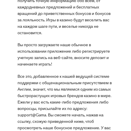
получить точную информацию обо всем, от
каждодневных предложений и бесплатных
вращений до приветственных бонусов и бонусов
за лояльность. Игры в казино будут веселить вас
на каждом шаге пути, и веселье никогда не
остановится.
Вы просто загружаете наше обычное в
использовании приложение либо регистрируете
учетную запись на веб-сайте, вносите депозит и
начинаете играть!
Все это, добавленное к нашей ведущей системе
поддержки с общенациональным присутствием в
Англии, значит, что мы являемся одним из самых
быстрорастущих игровых брендов казино в мире.
Ежели у вас есть какие-либо предложения либо
вопросцы, присылайте их по адресу:
support@Gama. Вы сможете начать, нажав на
ссылку, схожую приведенной ниже, чтоб
просмотреть наше бонусное предложение. У вас