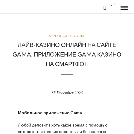
0
SENZA CATEGORIA
ЛАЙВ-КАЗИНО ОНЛАЙН НА САЙТЕ
GAMA: ПРИЛОЖЕНИЕ GAMA КАЗИНО
НА СМАРТФОН
17 December 2023
Мобильное приложение Gama
Любой депозит в хоть какое время с помощью
хоть какого из наших надежных и безопасных