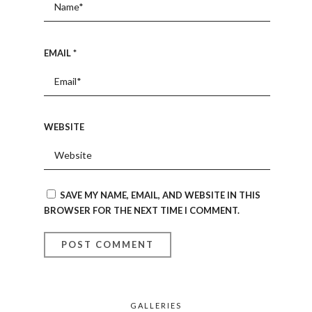
EMAIL
*
WEBSITE
SAVE MY NAME, EMAIL, AND WEBSITE IN THIS
BROWSER FOR THE NEXT TIME I COMMENT.
GALLERIES