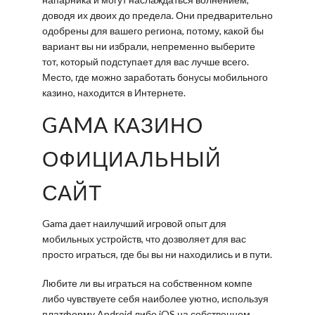
доводя их двоих до предела. Они предварительно
одобрены для вашего региона, потому, какой бы
вариант вы ни избрали, непременно выберите
тот, который подступает для вас лучше всего.
Место, где можно заработать бонусы мобильного
казино, находится в Интернете.
GAMA КАЗИНО
ОФИЦИАЛЬНЫЙ
САЙТ
Gama дает наилучший игровой опыт для
мобильных устройств, что дозволяет для вас
просто играться, где бы вы ни находились и в пути.
Любите ли вы играться на собственном компе
либо чувствуете себя наиболее уютно, используя
платформу Android либо iOS на собственном