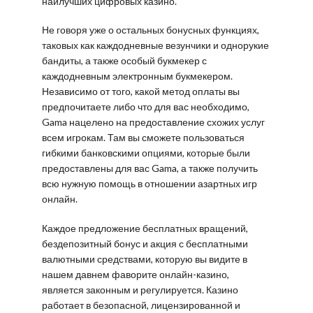
наилучших цифровых казино.
Не говоря уже о остальных бонусных функциях,
таковых как каждодневные везунчики и однорукие
бандиты, а также особый букмекер с
каждодневным электронным букмекером.
Независимо от того, какой метод оплаты вы
предпочитаете либо что для вас необходимо,
Gama нацелено на предоставление схожих услуг
всем игрокам. Там вы сможете пользоваться
гибкими банковскими опциями, которые были
предоставлены для вас Gama, а также получить
всю нужную помощь в отношении азартных игр
онлайн.
Каждое предложение бесплатных вращений,
бездепозитный бонус и акция с бесплатными
валютными средствами, которую вы видите в
нашем давнем фаворите онлайн-казино,
является законным и регулируется. Казино
работает в безопасной, лицензированной и