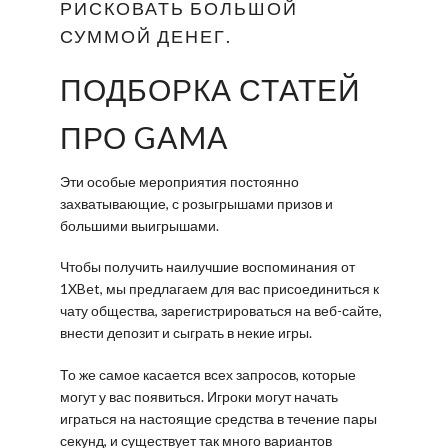
РИСКОВАТЬ БОЛЬШОЙ
СУММОЙ ДЕНЕГ.
ПОДБОРКА СТАТЕЙ
ПРО GAMA
Эти особые мероприятия постоянно
захватывающие, с розыгрышами призов и
большими выигрышами.
Чтобы получить наилучшие воспоминания от
1XBet, мы предлагаем для вас присоединиться к
чату общества, зарегистрироваться на веб-сайте,
внести депозит и сыграть в некие игры.
То же самое касается всех запросов, которые
могут у вас появиться. Игроки могут начать
играться на настоящие средства в течение пары
секунд, и существует так много вариантов