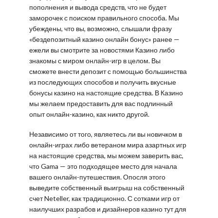
пополнения и вывода средств, что не будет
заморочек с поиском правильного способа. Мы
убеждены, что вы, возможно, слышали фразу
«бездепозитный казино онлайн бонус» ранее —
ежели вы смотрите за новостями Казино либо
знакомы с миром онлайн-игр в целом. Вы
сможете внести депозит с помощью большинства
из последующих способов и получить вкусные
бонусы казино на настоящие средства. В Казино
мы желаем предоставить для вас подлинный
опыт онлайн-казино, как никто другой.
Независимо от того, являетесь ли вы новичком в
онлайн-играх либо ветераном мира азартных игр
на настоящие средства, мы можем заверить вас,
что Gama — это подходящее место для начала
вашего онлайн-путешествия. Опосля этого
выведите собственный выигрыш на собственный
счет Neteller, как традиционно. С сотками игр от
наилучших разрабов и дизайнеров казино тут для