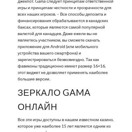
джекпот. Gama следует принципам ответственной
игры и принципам честности и прозрачности для
всех наших игроков. – Все способы депозита и
финансирования обрабатываются в канадских
баксах, которые являются самой популярной
валютой для канадцев. Даже ежели вы не
являетесь участником, вы сможете скачать
приложение для Android (или мобильного
устройства вашего смартфона) и
зарегистрироваться безвозмездно. Так как
фавиконы традиционно имеют размер 16×16,
этот виджет не дозволяет применять наиболее
большие версии.
ЗЕРКАЛО GAMA
ОНЛАЙН
Все эти игры доступны в нашем известном казино,
которое уже наиболее 15 лет является одним из