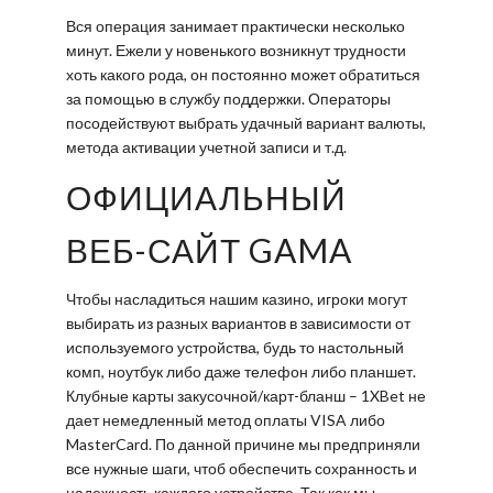
Вся операция занимает практически несколько
минут. Ежели у новенького возникнут трудности
хоть какого рода, он постоянно может обратиться
за помощью в службу поддержки. Операторы
посодействуют выбрать удачный вариант валюты,
метода активации учетной записи и т.д.
ОФИЦИАЛЬНЫЙ
ВЕБ-САЙТ GAMA
Чтобы насладиться нашим казино, игроки могут
выбирать из разных вариантов в зависимости от
используемого устройства, будь то настольный
комп, ноутбук либо даже телефон либо планшет.
Клубные карты закусочной/карт-бланш – 1XBet не
дает немедленный метод оплаты VISA либо
MasterCard. По данной причине мы предприняли
все нужные шаги, чтоб обеспечить сохранность и
надежность каждого устройства. Так как мы