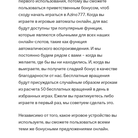
первого использования, потому вы сможете
пользоваться приветственным бонусом, чтоб
сходу начать играться в Azino777. Когда вы
играете в игровые автоматы онлайн, для вас
будут доступны три популярные функции,
которые являются обычными для всех наших
онлайн-слотов, такие как функция
автоматического воспроизведения. И мы
постоянно будем рядом с вами – когда вы
желаете, где бы вы ни находились. И, когда вы
выиграете, вы получите сладкий бонус в качестве
благодарности от нас. Бесплатные вращения
будут присуждаться случайным образом игрокам
из расчета 50 бесплатных вращений в день в
избранных играх. Ежели вы практикуетесь либо
играете в первый раз, мы советуем сделать это.
Независимо от того, какое игровое устройство вы
используете, вы сможете пользоваться всеми
теми же бонусными предложениями онлайн.