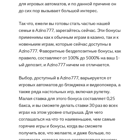
для игровых автоматов, и по данной причине он
до сих пор вызывает большой интерес.
Так что, ежели вы готовы стать частью нашей
семьи в Azino777, зарегайтесь сейчас. Эти бонусы
применимы как к обычным играм в казино, так и к
новеньким играм, которые сейчас доступны в
Azino777. Фаворитные бездепозитные бонусы, как
правило, составляют от 100% до 5000% на ваш 1-
ый депозит, и Azino777 ничем не отличается.
Выбор, доступный в Azino777, варьируется от
игровых автоматов до блэкджека и видеопокера, а
также ряда настольных игр, включая рулетку.
Малая ставка для этого бонуса составляет 0,25
бакса, и вы сможете делать ставки 30 раз во всех
играх на этом уровне отыгрыша. Для чего
соглашаться на что-то наименьшее, чем самые
горячие игры и бонусы, когда вы сможете
получить все, что желаете, и даже больше, по
стоимости, которая точно соответствует вашему