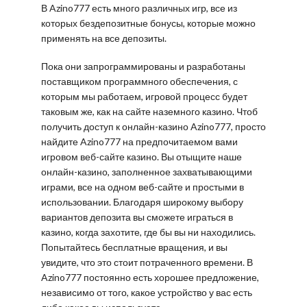
В Azino777 есть много различных игр, все из
которых бездепозитные бонусы, которые можно
применять на все депозиты.
Пока они запрограммированы и разработаны
поставщиком программного обеспечения, с
которым мы работаем, игровой процесс будет
таковым же, как на сайте наземного казино. Чтоб
получить доступ к онлайн-казино Azino777, просто
найдите Azino777 на предпочитаемом вами
игровом веб-сайте казино. Вы отыщите наше
онлайн-казино, заполненное захватывающими
играми, все на одном веб-сайте и простыми в
использовании. Благодаря широкому выбору
вариантов депозита вы сможете играться в
казино, когда захотите, где бы вы ни находились.
Попытайтесь бесплатные вращения, и вы
увидите, что это стоит потраченного времени. В
Azino777 постоянно есть хорошее предложение,
независимо от того, какое устройство у вас есть