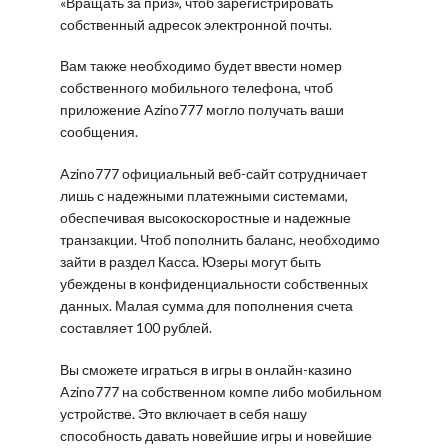
«Вращать за приз», чтоб зарегистрировать
собственный адресок электронной почты.
Вам также необходимо будет ввести номер
собственного мобильного телефона, чтоб
приложение Azino777 могло получать ваши
сообщения.
Azino777 официальный веб-сайт сотрудничает
лишь с надежными платежными системами,
обеспечивая высокоскоростные и надежные
транзакции. Чтоб пополнить баланс, необходимо
зайти в раздел Касса. Юзеры могут быть
убеждены в конфиденциальности собственных
данных. Малая сумма для пополнения счета
составляет 100 рублей.
Вы сможете играться в игры в онлайн-казино
Azino777 на собственном компе либо мобильном
устройстве. Это включает в себя нашу
способность давать новейшие игры и новейшие