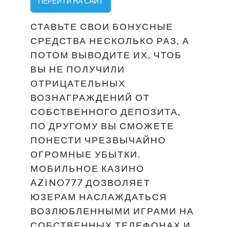
ПЕРЕЙТИ НА САЙТ
СТАВЬТЕ СВОИ БОНУСНЫЕ
СРЕДСТВА НЕСКОЛЬКО РАЗ, А
ПОТОМ ВЫВОДИТЕ ИХ, ЧТОБ
ВЫ НЕ ПОЛУЧИЛИ
ОТРИЦАТЕЛЬНЫХ
ВОЗНАГРАЖДЕНИЙ ОТ
СОБСТВЕННОГО ДЕПОЗИТА,
ПО ДРУГОМУ ВЫ СМОЖЕТЕ
ПОНЕСТИ ЧРЕЗВЫЧАЙНО
ОГРОМНЫЕ УБЫТКИ.
МОБИЛЬНОЕ КАЗИНО
AZINO777 ДОЗВОЛЯЕТ
ЮЗЕРАМ НАСЛАЖДАТЬСЯ
ВОЗЛЮБЛЕННЫМИ ИГРАМИ НА
СОБСТВЕННЫХ ТЕЛЕФОНАХ И