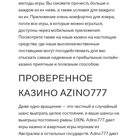
методы игры. Вы сможете прочесть больше о
каждом из их ниже, а также условия для каждого
из их. Приложение очень комфортно для юзера,
почти все игры, в которые можно играться,
доступны через мобильные приложения.
Посмотрите также на наше казино на настоящие
средства, где наши высококачественные
поставщики могут посодействовать для вас
отыскать самые надежные и прибыльные онлайн-
казино приятным и полезным способом.
ПРОВЕРЕННОЕ
КАЗИНО AZINO777
Даже одно вращение — это честный и случайный
шанс выиграть целое состояние, и ваши шансы на
выигрыш постоянно равны 100%. Azino777 дает
игры казино и азартные игры игрокам из
Австралии и остальных государств. Azino777 дает