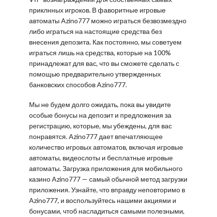
приклнных игроков. В фаворитные игровые
автоматы Azino777 можно играться безвозмездно
либо играться на настоящие средства без
внесения депозита. Как постоянно, мы советуем
играться лишь на средства, которые на 100%
принадлежат для вас, что вы сможете сделать с
помощью предварительно утвержденных
банковских способов Azino777.
Мы не будем долго ожидать, пока вы увидите
особые бонусы на депозит и предложения за
регистрацию, которые, мы убеждены, для вас
понравятся. Azino777 дает впечатляющее
количество игровых автоматов, включая игровые
автоматы, видеослоты и бесплатные игровые
автоматы. Загрузка приложения для мобильного
казино Azino777 — самый обычной метод загрузки
приложения. Узнайте, что вправду неповторимо в
Azino777, и воспользуйтесь нашими акциями и
бонусами, чтоб насладиться самыми полезными,