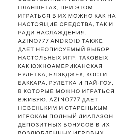
ПЛАНШЕТАХ, ПРИ ЭТОМ
ИГРАТЬСЯ В ИХ МОЖНО КАК НА
НАСТОЯЩИЕ СРЕДСТВА, ТАК И
РАДИ НАСЛАЖДЕНИЯ.
AZINO777 ANDROID ТАКЖЕ
ДАЕТ НЕОПИСУЕМЫЙ ВЫБОР
НАСТОЛЬНЫХ ИГР, ТАКОВЫХ
КАК ЮЖНОАМЕРИКАНСКАЯ
РУЛЕТКА, БЛЭКДЖЕК, КОСТИ,
БАККАРА, РУЛЕТКА И ПАЙ-ГОУ,
В КОТОРЫЕ МОЖНО ИГРАТЬСЯ
ВЖИВУЮ. AZINO777 ДАЕТ
НОВЕНЬКИМ И СТАРЕНЬКЫМ
ИГРОКАМ ПОЛНЫЙ ДИАПАЗОН
ДЕПОЗИТНЫХ БОНУСОВ В ИХ
ВОЗЛЮБЛЕННЫХ ИГРОВЫХ