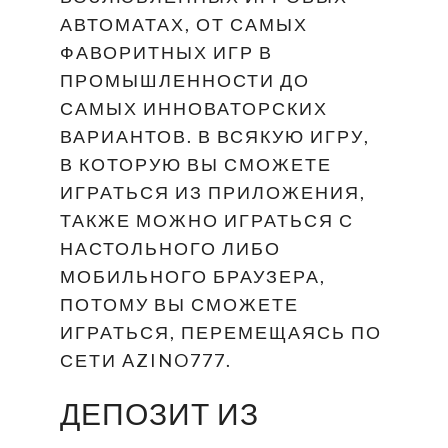
АВТОМАТАХ, ОТ САМЫХ
ФАВОРИТНЫХ ИГР В
ПРОМЫШЛЕННОСТИ ДО
САМЫХ ИННОВАТОРСКИХ
ВАРИАНТОВ. В ВСЯКУЮ ИГРУ,
В КОТОРУЮ ВЫ СМОЖЕТЕ
ИГРАТЬСЯ ИЗ ПРИЛОЖЕНИЯ,
ТАКЖЕ МОЖНО ИГРАТЬСЯ С
НАСТОЛЬНОГО ЛИБО
МОБИЛЬНОГО БРАУЗЕРА,
ПОТОМУ ВЫ СМОЖЕТЕ
ИГРАТЬСЯ, ПЕРЕМЕЩАЯСЬ ПО
СЕТИ AZINO777.
ДЕПОЗИТ ИЗ