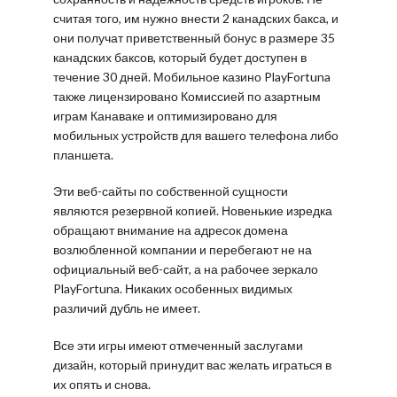
считая того, им нужно внести 2 канадских бакса, и
они получат приветственный бонус в размере 35
канадских баксов, который будет доступен в
течение 30 дней. Мобильное казино PlayFortuna
также лицензировано Комиссией по азартным
играм Канаваке и оптимизировано для
мобильных устройств для вашего телефона либо
планшета.
Эти веб-сайты по собственной сущности
являются резервной копией. Новенькие изредка
обращают внимание на адресок домена
возлюбленной компании и перебегают не на
официальный веб-сайт, а на рабочее зеркало
PlayFortuna. Никаких особенных видимых
различий дубль не имеет.
Все эти игры имеют отмеченный заслугами
дизайн, который принудит вас желать играться в
их опять и снова.