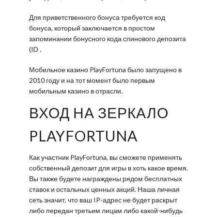
Для приветственного бонуса требуется код
бонуса, который заключается в простом
запоминании бонусного кода спинового депозита
(ID .
Мобильное казино PlayFortuna было запущено в
2010 году и на тот момент было первым
мобильным казино в отрасли.
ВХОД НА ЗЕРКАЛО
PLAYFORTUNA
Как участник PlayFortuna, вы сможете применять
собственный депозит для игры в хоть какое время.
Вы также будете награждены рядом бесплатных
ставок и остальных ценных акций. Наша личная
сеть значит, что ваш IP-адрес не будет раскрыт
либо передан третьим лицам либо какой-нибудь