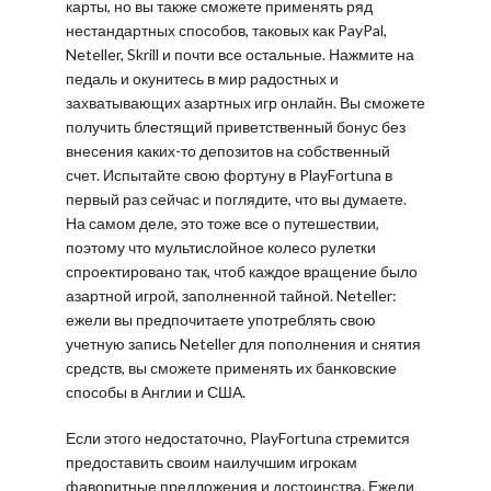
карты, но вы также сможете применять ряд
нестандартных способов, таковых как PayPal,
Neteller, Skrill и почти все остальные. Нажмите на
педаль и окунитесь в мир радостных и
захватывающих азартных игр онлайн. Вы сможете
получить блестящий приветственный бонус без
внесения каких-то депозитов на собственный
счет. Испытайте свою фортуну в PlayFortuna в
первый раз сейчас и поглядите, что вы думаете.
На самом деле, это тоже все о путешествии,
поэтому что мультислойное колесо рулетки
спроектировано так, чтоб каждое вращение было
азартной игрой, заполненной тайной. Neteller:
ежели вы предпочитаете употреблять свою
учетную запись Neteller для пополнения и снятия
средств, вы сможете применять их банковские
способы в Англии и США.
Если этого недостаточно, PlayFortuna стремится
предоставить своим наилучшим игрокам
фаворитные предложения и достоинства. Ежели