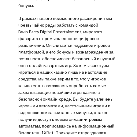
бонусы.
В рамках нашего неизменного расширения мы
чрезвычайно рады работать с командой
Bwin.Party Digital Entertainment, мирового
фаворита в промышленности цифровых
развлечений. Он считается надежной игровой
платформой, а его бонусы и вознаграждения за
лояльность обеспечивают безопасный и нужный
опыт онлайн-азартных игр. Хотя мы советуем
играться в наших казино лишь на настоящие
средства, мы также верим в то, что у игроков
казино есть возможность опробовать самые
захватывающие новейшие игры казино в
безопасной онлайн-среде. Вы будете увлечены
игровыми автоматами, настольными играми и
видеопокером за считанные минутки, а также
получите доступ к новым онлайн-игровым
автоматам, подписавшись на информационный
бюллетень 1XBet. Приходите отпраздновать