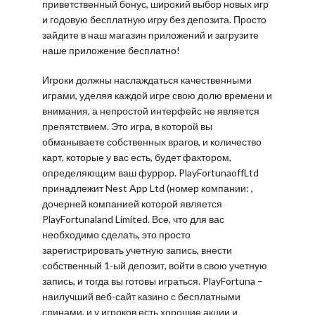
приветственный бонус, широкий выбор новых игр
и годовую бесплатную игру без депозита. Просто
зайдите в наш магазин приложений и загрузите
наше приложение бесплатно!
Игроки должны наслаждаться качественными
играми, уделяя каждой игре свою долю времени и
внимания, а непростой интерфейс не является
препятствием. Это игра, в которой вы
обманываете собственных врагов, и количество
карт, которые у вас есть, будет фактором,
определяющим ваш фуррор. PlayFortunaoffLtd
принадлежит Nest App Ltd (номер компании: ,
дочерней компанией которой является
PlayFortunaland Limited. Все, что для вас
необходимо сделать, это просто
зарегистрировать учетную запись, внести
собственный 1-ый депозит, войти в свою учетную
запись, и тогда вы готовы играться. PlayFortuna –
наилучший веб-сайт казино с бесплатными
спинами, и у игроков есть хорошие акции и