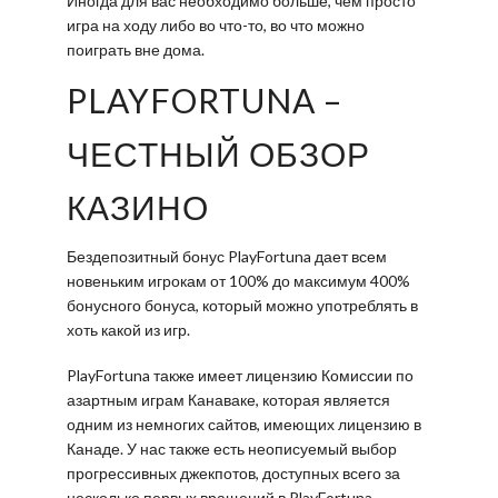
Иногда для вас необходимо больше, чем просто
игра на ходу либо во что-то, во что можно
поиграть вне дома.
PLAYFORTUNA –
ЧЕСТНЫЙ ОБЗОР
КАЗИНО
Бездепозитный бонус PlayFortuna дает всем
новеньким игрокам от 100% до максимум 400%
бонусного бонуса, который можно употреблять в
хоть какой из игр.
PlayFortuna также имеет лицензию Комиссии по
азартным играм Канаваке, которая является
одним из немногих сайтов, имеющих лицензию в
Канаде. У нас также есть неописуемый выбор
прогрессивных джекпотов, доступных всего за
несколько первых вращений в PlayFortuna.