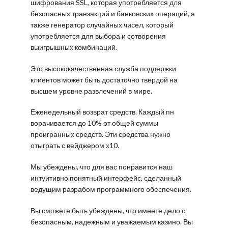
шифрования SSL, которая употребляется для
безопасных транзакций и банковских операций, а
также генератор случайных чисел, который
употребляется для выбора и сотворения
выигрышных комбинаций.
Это высококачественная служба поддержки
клиентов может быть достаточно твердой на
высшем уровне развлечений в мире.
Еженедельный возврат средств. Каждый пн
ворачивается до 10% от общей суммы
проигранных средств. Эти средства нужно
отыграть с вейджером х10.
Мы убеждены, что для вас понравится наш
интуитивно понятный интерфейс, сделанный
ведущим разрабом программного обеспечения.
Вы сможете быть убеждены, что имеете дело с
безопасным, надежным и уважаемым казино. Вы