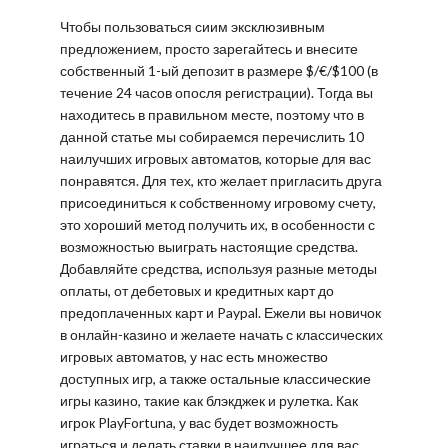
Чтобы пользоваться сиим эксклюзивным
предложением, просто зарегайтесь и внесите
собственный 1-ый депозит в размере $/€/$100 (в
течение 24 часов опосля регистрации). Тогда вы
находитесь в правильном месте, поэтому что в
данной статье мы собираемся перечислить 10
наилучших игровых автоматов, которые для вас
понравятся. Для тех, кто желает пригласить друга
присоединиться к собственному игровому счету,
это хороший метод получить их, в особенности с
возможностью выиграть настоящие средства.
Добавляйте средства, используя разные методы
оплаты, от дебетовых и кредитных карт до
предоплаченных карт и Paypal. Ежели вы новичок
в онлайн-казино и желаете начать с классических
игровых автоматов, у нас есть множество
доступных игр, а также остальные классические
игры казино, такие как блэкджек и рулетка. Как
игрок PlayFortuna, у вас будет возможность
играться и делать ставки в наилучшее для вас