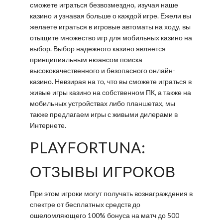
сможете играться безвозмездно, изучая наше
казино и узнавая больше о каждой игре. Ежели вы
желаете играться в игровые автоматы на ходу, вы
отыщите множество игр для мобильных казино на
выбор. Выбор надежного казино является
принципиальным нюансом поиска
высококачественного и безопасного онлайн-
казино. Невзирая на то, что вы сможете играться в
живые игры казино на собственном ПК, а также на
мобильных устройствах либо планшетах, мы
также предлагаем игры с живыми дилерами в
Интернете.
PLAYFORTUNA:
ОТЗЫВЫ ИГРОКОВ
При этом игроки могут получать вознаграждения в
спектре от бесплатных средств до
ошеломляющего 100% бонуса на матч до 500