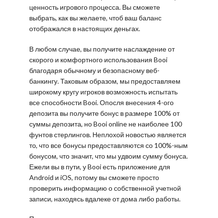
ценность игрового процесса. Вы сможете
выбрать, как вы желаете, чтоб ваш баланс
отображался в настоящих деньгах.
В любом случае, вы получите наслаждение от
скорого и комфортного использования Booi
благодаря обычному и безопасному веб-
банкингу. Таковым образом, мы предоставляем
широкому кругу игроков возможность испытать
все способности Booi. Опосля внесения 4-ого
депозита вы получите бонус в размере 100% от
суммы депозита, но Booi online не наиболее 100
фунтов стерлингов. Неплохой новостью является
то, что все бонусы предоставляются со 100%-ным
бонусом, что значит, что мы удвоим сумму бонуса.
Ежели вы в пути, у Booi есть приложение для
Android и iOS, потому вы сможете просто
проверить информацию о собственной учетной
записи, находясь вдалеке от дома либо работы.