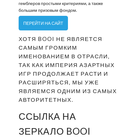
гемблеров простыми критериями, а также
большим призовым фондом.
ПЕРЕЙТИ НА САЙТ
ХОТЯ BOOI НЕ ЯВЛЯЕТСЯ
САМЫМ ГРОМКИМ
ИМЕНОВАНИЕМ В ОТРАСЛИ,
ТАК КАК ИМПЕРИЯ АЗАРТНЫХ
ИГР ПРОДОЛЖАЕТ РАСТИ И
РАСШИРЯТЬСЯ, МЫ УЖЕ
ЯВЛЯЕМСЯ ОДНИМ ИЗ САМЫХ
АВТОРИТЕТНЫХ.
ССЫЛКА НА
ЗЕРКАЛО BOOI