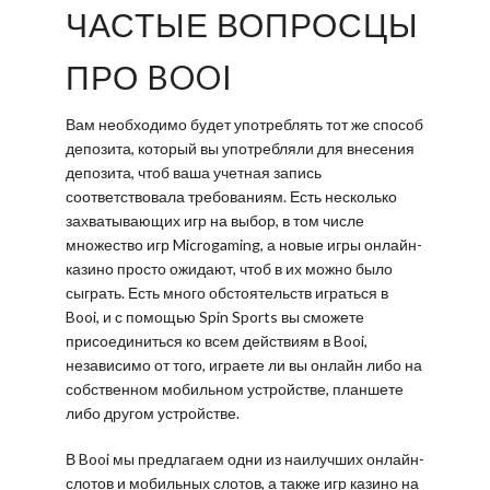
ЧАСТЫЕ ВОПРОСЦЫ
ПРО BOOI
Вам необходимо будет употреблять тот же способ
депозита, который вы употребляли для внесения
депозита, чтоб ваша учетная запись
соответствовала требованиям. Есть несколько
захватывающих игр на выбор, в том числе
множество игр Microgaming, а новые игры онлайн-
казино просто ожидают, чтоб в их можно было
сыграть. Есть много обстоятельств играться в
Booi, и с помощью Spin Sports вы сможете
присоединиться ко всем действиям в Booi,
независимо от того, играете ли вы онлайн либо на
собственном мобильном устройстве, планшете
либо другом устройстве.
В Booi мы предлагаем одни из наилучших онлайн-
слотов и мобильных слотов, а также игр казино на