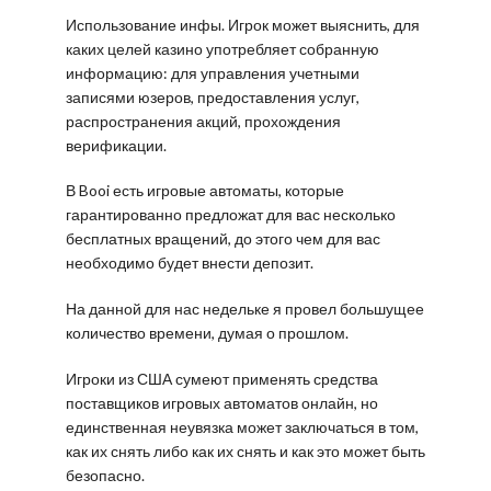
Использование инфы. Игрок может выяснить, для
каких целей казино употребляет собранную
информацию: для управления учетными
записями юзеров, предоставления услуг,
распространения акций, прохождения
верификации.
В Booi есть игровые автоматы, которые
гарантированно предложат для вас несколько
бесплатных вращений, до этого чем для вас
необходимо будет внести депозит.
На данной для нас недельке я провел большущее
количество времени, думая о прошлом.
Игроки из США сумеют применять средства
поставщиков игровых автоматов онлайн, но
единственная неувязка может заключаться в том,
как их снять либо как их снять и как это может быть
безопасно.