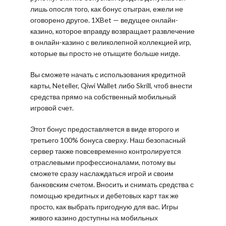
лишь опосля того, как бонус отыгран, ежели не
оговорено другое. 1XBet — ведущее онлайн-
казино, которое вправду возвращает развлечение
в онлайн-казино с великолепной коллекцией игр,
которые вы просто не отыщите больше нигде.
Вы сможете начать с использования кредитной
карты, Neteller, Qiwi Wallet либо Skrill, чтоб внести
средства прямо на собственный мобильный
игровой счет.
Этот бонус предоставляется в виде второго и
третьего 100% бонуса сверху. Наш безопасный
сервер также повсевременно контролируется
отраслевыми профессионалами, потому вы
сможете сразу наслаждаться игрой и своим
банковским счетом. Вносить и снимать средства с
помощью кредитных и дебетовых карт так же
просто, как выбрать пригодную для вас. Игры
живого казино доступны на мобильных