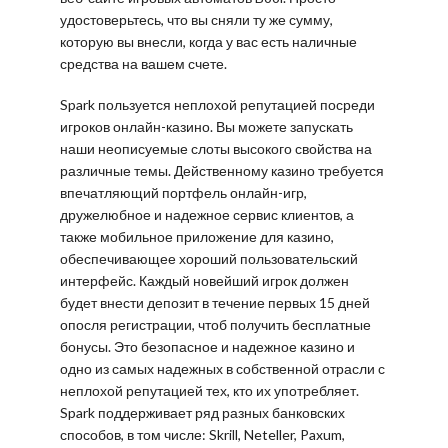
удостоверьтесь, что вы сняли ту же сумму,
которую вы внесли, когда у вас есть наличные
средства на вашем счете.
Spark пользуется неплохой репутацией посреди
игроков онлайн-казино. Вы можете запускать
наши неописуемые слоты высокого свойства на
различные темы. Действенному казино требуется
впечатляющий портфель онлайн-игр,
дружелюбное и надежное сервис клиентов, а
также мобильное приложение для казино,
обеспечивающее хороший пользовательский
интерфейс. Каждый новейший игрок должен
будет внести депозит в течение первых 15 дней
опосля регистрации, чтоб получить бесплатные
бонусы. Это безопасное и надежное казино и
одно из самых надежных в собственной отрасли с
неплохой репутацией тех, кто их употребляет.
Spark поддерживает ряд разных банковских
способов, в том числе: Skrill, Neteller, Paxum,