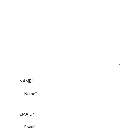
NAME
*
EMAIL
*