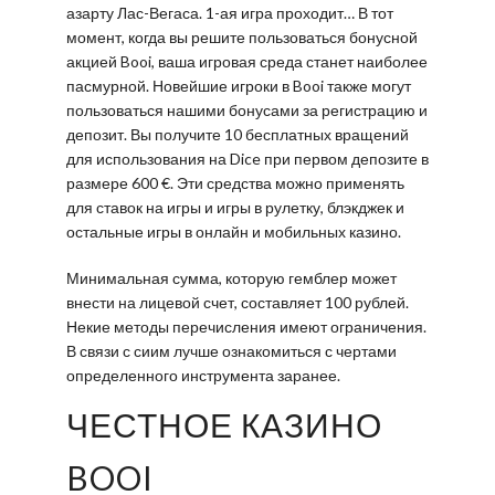
азарту Лас-Вегаса. 1-ая игра проходит… В тот
момент, когда вы решите пользоваться бонусной
акцией Booi, ваша игровая среда станет наиболее
пасмурной. Новейшие игроки в Booi также могут
пользоваться нашими бонусами за регистрацию и
депозит. Вы получите 10 бесплатных вращений
для использования на Dice при первом депозите в
размере 600 €. Эти средства можно применять
для ставок на игры и игры в рулетку, блэкджек и
остальные игры в онлайн и мобильных казино.
Минимальная сумма, которую гемблер может
внести на лицевой счет, составляет 100 рублей.
Некие методы перечисления имеют ограничения.
В связи с сиим лучше ознакомиться с чертами
определенного инструмента заранее.
ЧЕСТНОЕ КАЗИНО
BOOI