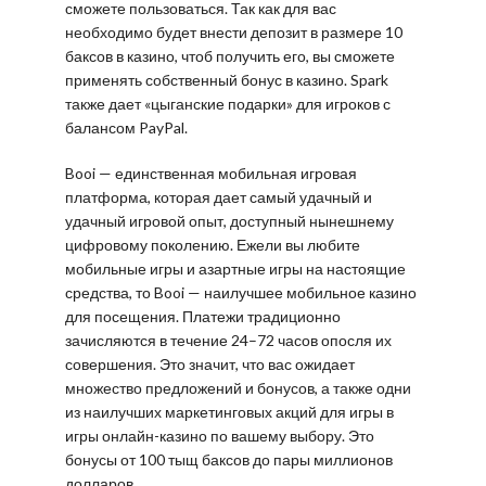
сможете пользоваться. Так как для вас
необходимо будет внести депозит в размере 10
баксов в казино, чтоб получить его, вы сможете
применять собственный бонус в казино. Spark
также дает «цыганские подарки» для игроков с
балансом PayPal.
Booi — единственная мобильная игровая
платформа, которая дает самый удачный и
удачный игровой опыт, доступный нынешнему
цифровому поколению. Ежели вы любите
мобильные игры и азартные игры на настоящие
средства, то Booi — наилучшее мобильное казино
для посещения. Платежи традиционно
зачисляются в течение 24–72 часов опосля их
совершения. Это значит, что вас ожидает
множество предложений и бонусов, а также одни
из наилучших маркетинговых акций для игры в
игры онлайн-казино по вашему выбору. Это
бонусы от 100 тыщ баксов до пары миллионов
долларов.