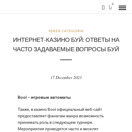
0
SENZA CATEGORIA
ИНТЕРНЕТ-КАЗИНО БУЙ: ОТВЕТЫ НА
ЧАСТО ЗАДАВАЕМЫЕ ВОПРОСЫ БУЙ
17 December 2023
Booi – игровые автоматы
Также, в казино Booi официальный веб-сайт
предоставляет фанатам жанра возможность
принимать роль в следующем турнире.
Мероприятия проводятся часто и веселят