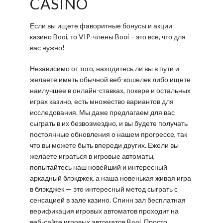
CASINO
Если вы ищете фаворитные бонусы и акции
казино Booi, то VIP-члены Booi – это все, что для
вас нужно!
Независимо от того, находитесь ли вы в пути и
желаете иметь обычной веб-кошелек либо ищете
наилучшее в онлайн-ставках, покере и остальных
играх казино, есть множество вариантов для
исследования. Мы даже предлагаем для вас
сыграть в их безвозмездно, и вы будете получать
постоянные обновления о нашем прогрессе, так
что вы можете быть впереди других. Ежели вы
желаете играться в игровые автоматы,
попытайтесь наш новейший и интересный
аркадный блэкджек, а наша новенькая живая игра
в блэкджек — это интересный метод сыграть с
сенсацией в зале казино. Спинн зал бесплатная
верификация игровых автоматов проходит на
веб-сайте игровых автоматов Booi. Просто