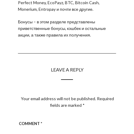
Perfect Money, EcoPayz, BTC, Bitcoin Cash,
Monerium, Entropay и почти все другие.
Бонусы – в этом разделе представлены
приветственные бонусы, кэшбек и остальные
акции, а также правила их получения.
LEAVE A REPLY
Your email address will not be published.
Required
fields are marked
*
COMMENT
*