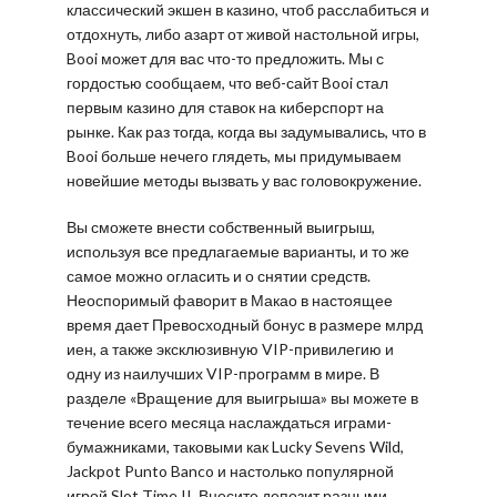
классический экшен в казино, чтоб расслабиться и
отдохнуть, либо азарт от живой настольной игры,
Booi может для вас что-то предложить. Мы с
гордостью сообщаем, что веб-сайт Booi стал
первым казино для ставок на киберспорт на
рынке. Как раз тогда, когда вы задумывались, что в
Booi больше нечего глядеть, мы придумываем
новейшие методы вызвать у вас головокружение.
Вы сможете внести собственный выигрыш,
используя все предлагаемые варианты, и то же
самое можно огласить и о снятии средств.
Неоспоримый фаворит в Макао в настоящее
время дает Превосходный бонус в размере млрд
иен, а также эксклюзивную VIP-привилегию и
одну из наилучших VIP-программ в мире. В
разделе «Вращение для выигрыша» вы можете в
течение всего месяца наслаждаться играми-
бумажниками, таковыми как Lucky Sevens Wild,
Jackpot Punto Banco и настолько популярной
игрой Slot Time II. Внесите депозит разными