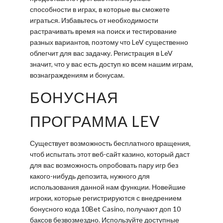
способности в играх, в которые вы сможете
играться. Избавьтесь от необходимости
растрачивать время на поиск и тестирование
разных вариантов, поэтому что LeV существенно
облегчит для вас задачку. Регистрация в LeV
значит, что у вас есть доступ ко всем нашим играм,
вознаграждениям и бонусам.
БОНУСНАЯ
ПРОГРАММА LEV
Существует возможность бесплатного вращения,
чтоб испытать этот веб-сайт казино, который даст
для вас возможность опробовать пару игр без
какого-нибудь депозита, нужного для
использования данной нам функции. Новейшие
игроки, которые регистрируются с внедрением
бонусного кода 10Bet Casino, получают доп 10
баксов безвозмездно. Используйте доступные