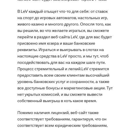
В LeV каждый отыщет что-то для себя: от ставок
на спорт до игровых автоматов, настольных игр,
живого казино и многого другого. Опосля того, как
вы решили, во что желаете играться, вы сможете
перейти в раздел веб-сайта LeV, где для вас будет
присвоено имя юзера и ваши банковские
реквизиты. Играться и выигрывать в слотах на
настоящие средства в LeV просто, и мы тут, чтоб
посодействовать для вас на каждом шаге пути.
Процесс стремительный и легкий.LeV стремится
предоставить всем своим клиентам высочайший
уровень банковских услуг и сохранности, а также
все доступные бонусы и маркетинговые акции. Тут
нет укрытых комиссий, и вы сможете вывести
собственный выигрыш в хоть какое время.
Помимо наличия лицензий, веб-сайт также
соответствует требованиям, гарантируя, что он
соответствует всем юридическим требованиям,