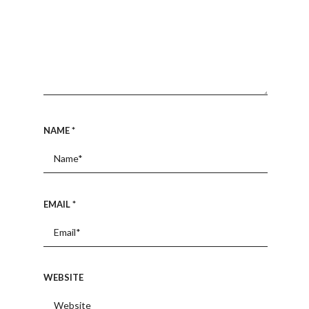
NAME
*
EMAIL
*
WEBSITE