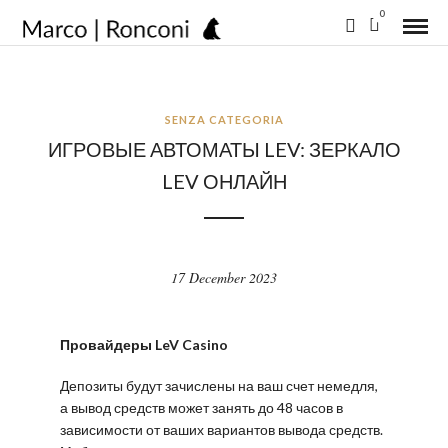
0
SENZA CATEGORIA
ИГРОВЫЕ АВТОМАТЫ LEV: ЗЕРКАЛО
LEV ОНЛАЙН
17 December 2023
Провайдеры LeV Casino
Депозиты будут зачислены на ваш счет немедля,
а вывод средств может занять до 48 часов в
зависимости от ваших вариантов вывода средств.