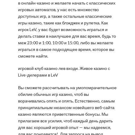
в онлайн-казино и желаете начать с классических
игровых автоматов, у нас есть множество
доступных игр, а также остальные классические
игры казино, такие как блэкджек и рулетка. Как
игрок LeV, у вас будет возможность играться и
делать ставки в наилучшее для вас время, будь то
меж 23:00 и 1:00, 10:00 и 15:00, либо вы желаете
играться в самое подходящее время, которое вы
сможете найти.
игровой клуб казино лев
входи. Живое казино с
Live-дилерами в LeV
Вы сможете рассчитывать на умопомрачительное
обилие обычных игр казино, чтоб вы
ворачивались опять и опять. Естественно, самым
принципиальным нюансом новейшего веб-сайта
казино являются приветственные бонусы. Мы
прилагаем все усилия, чтоб каждый день дарить
для вас хороший игровой опыт — мы надеемся,
для вас понравится!. Для запроса на вывод