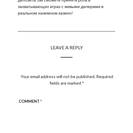
захватывающих играх с живыми дилерами в
реальном наземном казино!
LEAVE A REPLY
Your email address will not be published.
Required
fields are marked
*
COMMENT
*