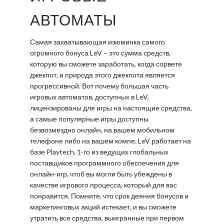
АВТОМАТЫ
Самая захватывающая изюминка самого
огромного бонуса LeV – это сумма средств,
которую вы сможете заработать, когда сорвете
джекпот, и природа этого джекпота является
прогрессивной. Вот почему большая часть
игровых автоматов, доступных в LeV,
лицензированы для игры на настоящие средства,
а самые популярные игры доступны
безвозмездно онлайн, на вашем мобильном
телефоне либо на вашем компе. LeV работает на
базе Playtech, 1-го из ведущих глобальных
поставщиков программного обеспечения для
онлайн-игр, чтоб вы могли быть убеждены в
качестве игрового процесса, который для вас
понравится. Помните, что срок деяния бонусов и
маркетинговых акций истекает, и вы сможете
утратить все средства, выигранные при первом