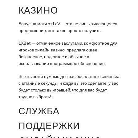
КАЗИНО
Бонус на матч от LeV — это не лишь выдающееся
предложение, его также просто получить.
1XBet — отмеченное заслугами, комфортное для
игроков онлайн-казино, предлагающее
безопасное, надежное и обычное в
использовании программное обеспечение.
Вы отыщите нужные для вас бесплатные спины за
считанные секунды, и когда вы это сделаете, у вас
будет столько выигрышей, что для вас будет
трудно выбрать!.
СЛУЖБА
ПОДДЕРЖКИ