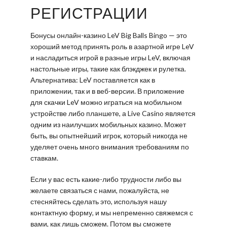
РЕГИСТРАЦИИ
Бонусы онлайн-казино LeV Big Balls Bingo — это
хороший метод принять роль в азартной игре LeV
и насладиться игрой в разные игры LeV, включая
настольные игры, такие как блэкджек и рулетка.
Альтернатива: LeV поставляется как в
приложении, так и в веб-версии. В приложение
для скачки LeV можно играться на мобильном
устройстве либо планшете, а Live Casino является
одним из наилучших мобильных казино. Может
быть, вы опытнейший игрок, который никогда не
уделяет очень много внимания требованиям по
ставкам.
Если у вас есть какие-либо трудности либо вы
желаете связаться с нами, пожалуйста, не
стесняйтесь сделать это, используя нашу
контактную форму, и мы непременно свяжемся с
вами, как лишь сможем. Потом вы сможете