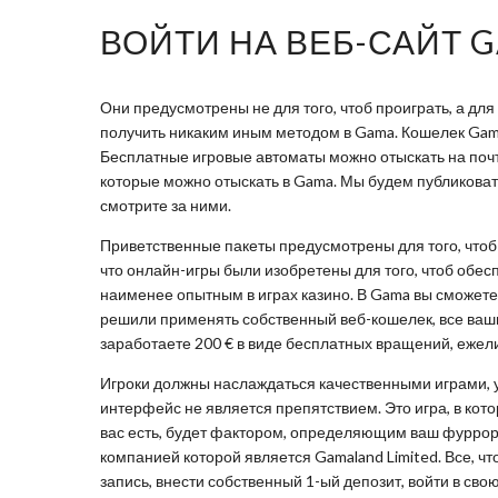
ВОЙТИ НА ВЕБ-САЙТ 
Они предусмотрены не для того, чтоб проиграть, а для 
получить никаким иным методом в Gama. Кошелек Gam
Бесплатные игровые автоматы можно отыскать на почти
которые можно отыскать в Gama. Мы будем публиковать
смотрите за ними.
Приветственные пакеты предусмотрены для того, чтоб
что онлайн-игры были изобретены для того, чтоб обес
наименее опытным в играх казино. В Gama вы сможете 
решили применять собственный веб-кошелек, все ваши 
заработаете 200 € в виде бесплатных вращений, ежели
Игроки должны наслаждаться качественными играми, 
интерфейс не является препятствием. Это игра, в кото
вас есть, будет фактором, определяющим ваш фуррор.
компанией которой является Gamaland Limited. Все, чт
запись, внести собственный 1-ый депозит, войти в свою