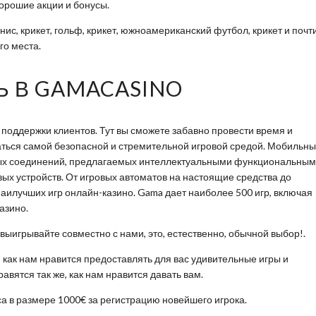
хорошие акции и бонусы.
ннис, крикет, гольф, крикет, южноамериканский футбол, крикет и почт
го места.
Ь В GAMACASINO
у поддержки клиентов. Тут вы сможете забавно провести время и
аться самой безопасной и стремительной игровой средой. Мобильн
вых соединений, предлагаемых интеллектуальными функциональны
вых устройств. От игровых автоматов на настоящие средства до
наилучших игр онлайн-казино. Gama дает наиболее 500 игр, включая
азино.
 выигрывайте совместно с нами, это, естественно, обычной выбор!.
, как нам нравится предоставлять для вас удивительные игры и
авятся так же, как нам нравится давать вам.
а в размере 1000€ за регистрацию новейшего игрока.