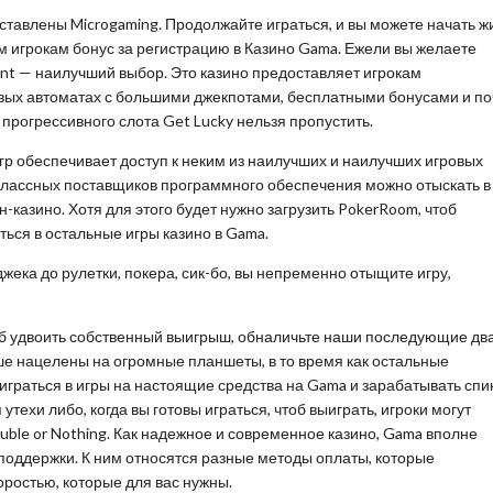
доставлены Microgaming. Продолжайте играться, и вы можете начать ж
м игрокам бонус за регистрацию в Казино Gama. Ежели вы желаете
Ent — наилучший выбор. Это казино предоставляет игрокам
вых автоматах с большими джекпотами, бесплатными бонусами и по
рогрессивного слота Get Lucky нельзя пропустить.
р обеспечивает доступ к неким из наилучших и наилучших игровых
х классных поставщиков программного обеспечения можно отыскать в
-казино. Хотя для этого будет нужно загрузить PokerRoom, чтоб
ться в остальные игры казино в Gama.
ека до рулетки, покера, сик-бо, вы непременно отыщите игру,
тоб удвоить собственный выигрыш, обналичьте наши последующие дв
ше нацелены на огромные планшеты, в то время как остальные
граться в игры на настоящие средства на Gama и зарабатывать сп
утехи либо, когда вы готовы играться, чтоб выиграть, игроки могут
 Double or Nothing. Как надежное и современное казино, Gama вполне
поддержки. К ним относятся разные методы оплаты, которые
оростью, которые для вас нужны.