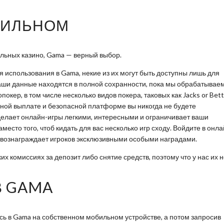
БИЛЬНОМ
льных казино, Gama — верный выбор.
 использования в Gama, некие из их могут быть доступны лишь для
 ваши данные находятся в полной сохранности, пока мы обрабатывае
окер, в том числе несколько видов покера, таковых как Jacks or Bett
ьной выплате и безопасной платформе вы никогда не будете
 делает онлайн-игры легкими, интересными и ограничивает ваши
место того, чтоб кидать для вас несколько игр сходу. Войдите в онла
 и вознаграждает игроков эксклюзивными особыми наградами.
х комиссиях за депозит либо снятие средств, поэтому что у нас их н
В GAMA
сь в Gama на собственном мобильном устройстве, а потом запросив