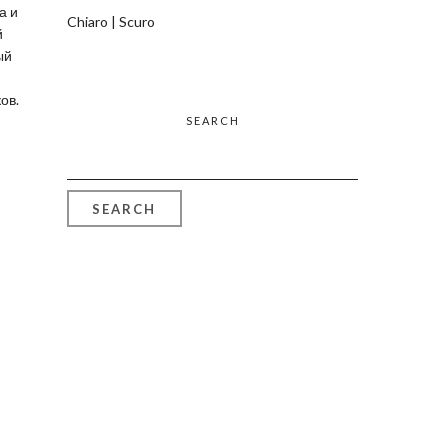
а и
Chiaro | Scuro
й
ый
ов.
SEARCH
SEARCH
FOR: