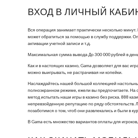
ВХОД В ЛИЧНЫЙ КАБИ
Вся операция занимает практически несколько минут. Е
может обратиться за помощью в службу поддержки. О
активации учетной записи и т.д.
Максимальная сумма вывода До 300 000 рублей в ден
Как и в настоящих казино, Gama дозволяет для вас иг
можно выигрывать, не растрачивая ни копейки.
Наслаждайтесь нашей большой коллекцией настольных 
полноэкранном режиме, ежели вы предпочитаете. На 
метод испытать наши игры в казино без риска. 888 каз
непревзойденную репутацию по ряду обстоятельств. Л
позаботимся о том, чтоб они развлекались и были в ку
В Gama есть множество вариантов оплаты для игроков,