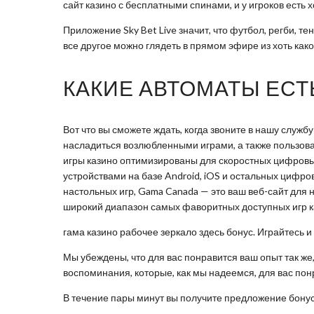
сайт казино с бесплатными спинами, и у игроков есть 
Приложение Sky Bet Live значит, что футбол, регби, те
все другое можно глядеть в прямом эфире из хоть како
КАКИЕ АВТОМАТЫ ЕСТ
Вот что вы сможете ждать, когда звоните в нашу служб
насладиться возлюбленными играми, а также пользов
игры казино оптимизированы для скоростных цифро
устройствами на базе Android, iOS и остальных цифро
настольных игр, Gama Canada — это ваш веб-сайт для 
широкий диапазон самых фаворитных доступных игр к
гама казино рабочее зеркало
здесь бонус. Играйтесь и
Мы убеждены, что для вас понравится ваш опыт так же
воспоминания, которые, как мы надеемся, для вас понр
В течение пары минут вы получите предложение бонус