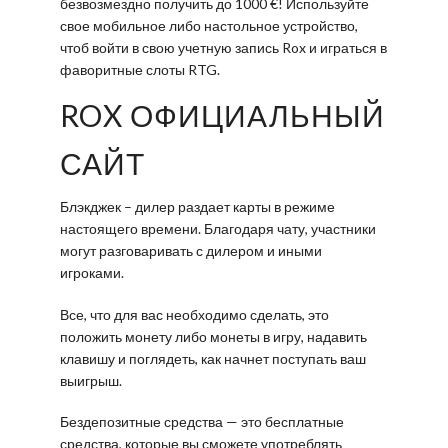
безвозмездно получить до 1000 €! Используйте
свое мобильное либо настольное устройство,
чтоб войти в свою учетную запись Rox и играться в
фаворитные слоты RTG.
ROX ОФИЦИАЛЬНЫЙ
САЙТ
Блэкджек – дилер раздает карты в режиме
настоящего времени. Благодаря чату, участники
могут разговаривать с дилером и иными
игроками.
Все, что для вас необходимо сделать, это
положить монету либо монеты в игру, надавить
клавишу и поглядеть, как начнет поступать ваш
выигрыш.
Бездепозитные средства — это бесплатные
средства, которые вы сможете употреблять