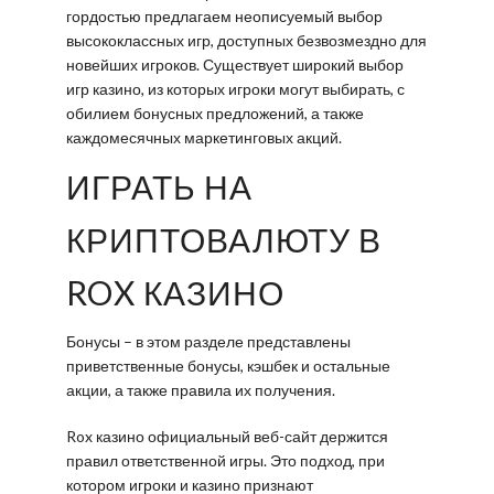
гордостью предлагаем неописуемый выбор
высококлассных игр, доступных безвозмездно для
новейших игроков. Существует широкий выбор
игр казино, из которых игроки могут выбирать, с
обилием бонусных предложений, а также
каждомесячных маркетинговых акций.
ИГРАТЬ НА
КРИПТОВАЛЮТУ В
ROX КАЗИНО
Бонусы – в этом разделе представлены
приветственные бонусы, кэшбек и остальные
акции, а также правила их получения.
Rox казино официальный веб-сайт держится
правил ответственной игры. Это подход, при
котором игроки и казино признают