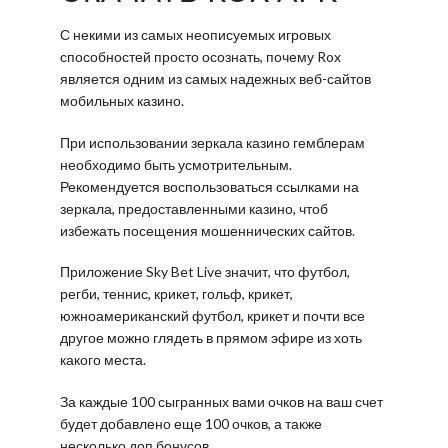
С некими из самых неописуемых игровых
способностей просто осознать, почему Rox
является одним из самых надежных веб-сайтов
мобильных казино.
При использовании зеркала казино гемблерам
необходимо быть усмотрительным.
Рекомендуется воспользоваться ссылками на
зеркала, предоставленными казино, чтоб
избежать посещения мошеннических сайтов.
Приложение Sky Bet Live значит, что футбол,
регби, теннис, крикет, гольф, крикет,
южноамериканский футбол, крикет и почти все
другое можно глядеть в прямом эфире из хоть
какого места.
За каждые 100 сыгранных вами очков на ваш счет
будет добавлено еще 100 очков, а также
несколько доп бонусов.