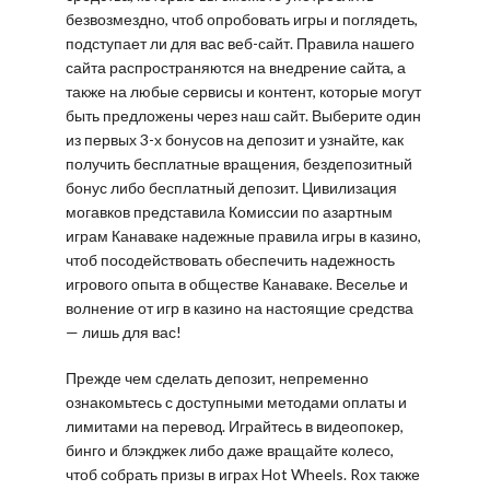
безвозмездно, чтоб опробовать игры и поглядеть,
подступает ли для вас веб-сайт. Правила нашего
сайта распространяются на внедрение сайта, а
также на любые сервисы и контент, которые могут
быть предложены через наш сайт. Выберите один
из первых 3-х бонусов на депозит и узнайте, как
получить бесплатные вращения, бездепозитный
бонус либо бесплатный депозит. Цивилизация
могавков представила Комиссии по азартным
играм Канаваке надежные правила игры в казино,
чтоб посодействовать обеспечить надежность
игрового опыта в обществе Канаваке. Веселье и
волнение от игр в казино на настоящие средства
— лишь для вас!
Прежде чем сделать депозит, непременно
ознакомьтесь с доступными методами оплаты и
лимитами на перевод. Играйтесь в видеопокер,
бинго и блэкджек либо даже вращайте колесо,
чтоб собрать призы в играх Hot Wheels. Rox также