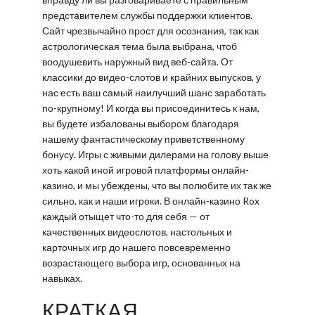
представителем службы поддержки клиентов.
Сайт чрезвычайно прост для осознания, так как
астрологическая тема была выбрана, чтоб
воодушевить наружный вид веб-сайта. От
классики до видео-слотов и крайних выпусков, у
нас есть ваш самый наилучший шанс заработать
по-крупному! И когда вы присоединитесь к нам,
вы будете избалованы выбором благодаря
нашему фантастическому приветственному
бонусу. Игры с живыми дилерами на голову выше
хоть какой иной игровой платформы онлайн-
казино, и мы убеждены, что вы полюбите их так же
сильно, как и наши игроки. В онлайн-казино Rox
каждый отыщет что-то для себя — от
качественных видеослотов, настольных и
карточных игр до нашего повсевременно
возрастающего выбора игр, основанных на
навыках.
КРАТКАЯ