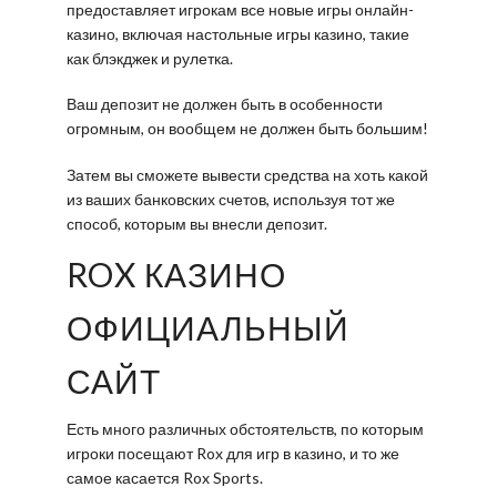
предоставляет игрокам все новые игры онлайн-
казино, включая настольные игры казино, такие
как блэкджек и рулетка.
Ваш депозит не должен быть в особенности
огромным, он вообщем не должен быть большим!
Затем вы сможете вывести средства на хоть какой
из ваших банковских счетов, используя тот же
способ, которым вы внесли депозит.
ROX КАЗИНО
ОФИЦИАЛЬНЫЙ
САЙТ
Есть много различных обстоятельств, по которым
игроки посещают Rox для игр в казино, и то же
самое касается Rox Sports.