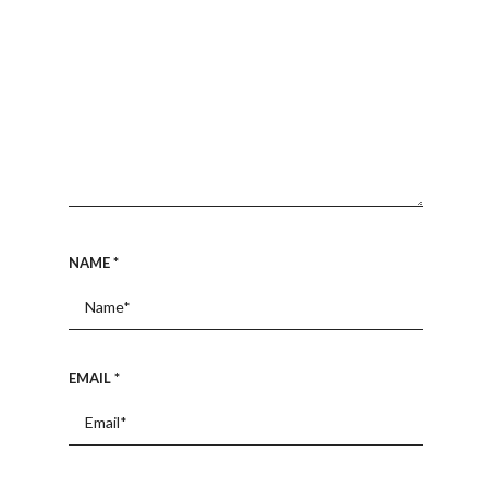
NAME
*
EMAIL
*