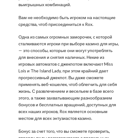
выигрышных комбинаций.
Вам не необходимо быть игроком на настоящие
средства, чтоб присоединиться к Rox.
Одна из самых огромных заморочек, с которой
сталкиваются игроки при выборе казино для игры,
— это способы, которые они могут употреблять
для внесения и снятия наличных. Некие из
игровых автоматов с джекпотом включают Miss
Lois и The Island Lady, при этом крайний дает
прогрессивный джекпот. Вы даже сможете
применять веб-кошелек, чтоб облегчить для себя
жизнь. С развлечением и весельем в базе всего
этого, а также захватывающим разнообразием
бонусов и бесплатных вращений, доступных для
всех наших игроков, Rox является основным
местом для всех энтузиастов казино.
Бонус за счет того, что вы сможете проверить,
вправду ли вы разговариваете с правильным