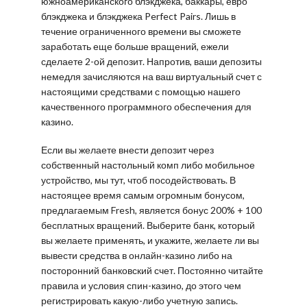
южноамериканского блэкджека, баккары, евро
блэкджека и блэкджека Perfect Pairs. Лишь в
течение ограниченного времени вы сможете
заработать еще больше вращений, ежели
сделаете 2-ой депозит. Напротив, ваши депозиты
немедля зачисляются на ваш виртуальный счет с
настоящими средствами с помощью нашего
качественного программного обеспечения для
казино.
Если вы желаете внести депозит через
собственный настольный комп либо мобильное
устройство, мы тут, чтоб посодействовать. В
настоящее время самым огромным бонусом,
предлагаемым Fresh, является бонус 200% + 100
бесплатных вращений. Выберите банк, который
вы желаете применять, и укажите, желаете ли вы
вывести средства в онлайн-казино либо на
посторонний банковский счет. Постоянно читайте
правила и условия спин-казино, до этого чем
регистрировать какую-либо учетную запись.