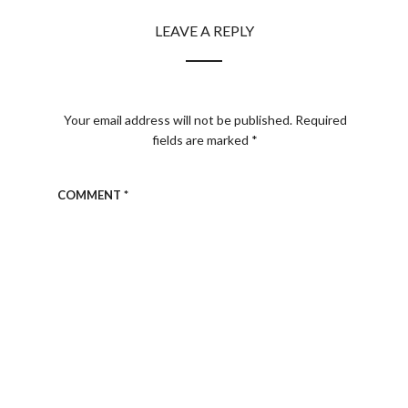
LEAVE A REPLY
Your email address will not be published.
Required
fields are marked
*
COMMENT
*