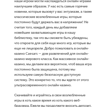
наши игроки могли наслаждаться онлайн-играми
наилучшим образом. У нас есть самые горячие
новинки, которые вызовут у вас энтузиазм, а также
классические возлюбленные игры, которые
постоянно будут держать вас в напряжении! Не
считая того, каждый день мы добавляем
новейшие захватывающие игры в нашу
библиотеку, так что вы сможете быть убеждены,
что откроете для себя еще много игр, которые вы
еще не лицезрели. Добро пожаловать в онлайн-
казино Caesars — дом развлечений для онлайн-
казино мирового класса. Как массивное онлайн-
казино, мы делаем все вероятное, чтоб ваша игра
постоянно была защищена, потому мы
используем самую безопасную доступную
систему. Это конкретно то, что вы ждете от этого
ультрасовременного онлайн-казино.
Скачивайте и играйтесь в свои возлюбленные
игры в хоть какое время из хоть какого веб-
браузера. Ежели вы продолжите вносить депозит,