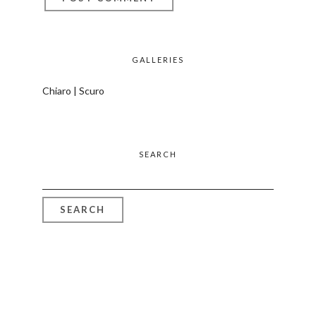
GALLERIES
Chiaro | Scuro
SEARCH
SEARCH
FOR: