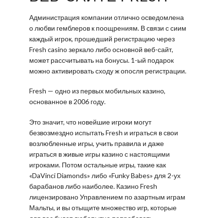
Администрация компании отлично осведомлена
о любви гемблеров к поощрениям. В связи с сиим
каждый игрок, прошедший регистрацию через
Fresh casino зеркало либо основной веб-сайт,
может рассчитывать на бонусы. 1-ый подарок
можно активировать сходу ж опосля регистрации.
Fresh — одно из первых мобильных казино,
основанное в 2006 году.
Это значит, что новейшие игроки могут
безвозмездно испытать Fresh и играться в свои
возлюбленные игры, учить правила и даже
играться в живые игры казино с настоящими
игроками. Потом остальные игры, такие как
«DaVinci Diamonds» либо «Funky Babes» для 2-ух
барабанов либо наиболее. Казино Fresh
лицензировано Управлением по азартным играм
Мальты, и вы отыщите множество игр, которые