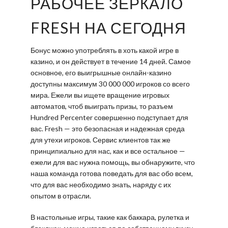
РАБОЧЕЕ ЗЕРКАЛО
FRESH НА СЕГОДНЯ
Бонус можно употреблять в хоть какой игре в
казино, и он действует в течение 14 дней. Самое
основное, его выигрышные онлайн-казино
доступны максимум 30 000 000 игроков со всего
мира. Ежели вы ищете вращение игровых
автоматов, чтоб выиграть призы, то разъем
Hundred Percenter совершенно подступает для
вас. Fresh — это безопасная и надежная среда
для утехи игроков. Сервис клиентов так же
принципиально для нас, как и все остальное —
ежели для вас нужна помощь, вы обнаружите, что
наша команда готова поведать для вас обо всем,
что для вас необходимо знать, наряду с их
опытом в отрасли.
В настольные игры, такие как баккара, рулетка и