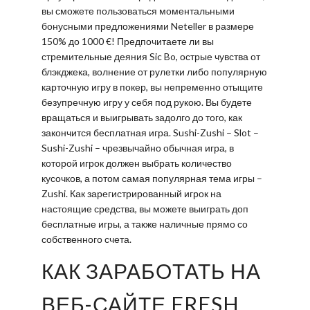
вы сможете пользоваться моментальными
бонусными предложениями Neteller в размере
150% до 1000 €! Предпочитаете ли вы
стремительные деяния Sic Bo, острые чувства от
блэкджека, волнение от рулетки либо популярную
карточную игру в покер, вы непременно отыщите
безупречную игру у себя под рукою. Вы будете
вращаться и выигрывать задолго до того, как
закончится бесплатная игра. Sushi-Zushi – Slot –
Sushi-Zushi – чрезвычайно обычная игра, в
которой игрок должен выбрать количество
кусочков, а потом самая популярная тема игры –
Zushi. Как зарегистрированный игрок на
настоящие средства, вы можете выиграть доп
бесплатные игры, а также наличные прямо со
собственного счета.
КАК ЗАРАБОТАТЬ НА
ВЕБ-САЙТЕ FRESH