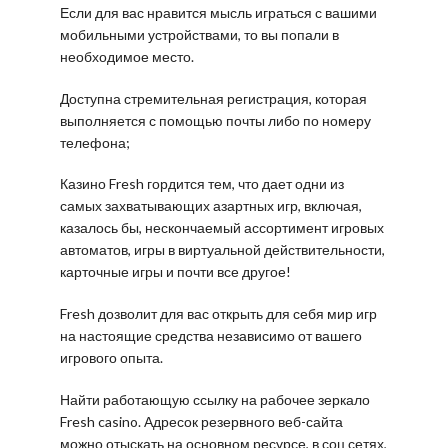
Если для вас нравится мысль играться с вашими
мобильными устройствами, то вы попали в
необходимое место.
Доступна стремительная регистрация, которая
выполняется с помощью почты либо по номеру
телефона;
Казино Fresh гордится тем, что дает одни из
самых захватывающих азартных игр, включая,
казалось бы, нескончаемый ассортимент игровых
автоматов, игры в виртуальной действительности,
карточные игры и почти все другое!
Fresh дозволит для вас открыть для себя мир игр
на настоящие средства независимо от вашего
игрового опыта.
Найти работающую ссылку на рабочее зеркало
Fresh casino. Адресок резервного веб-сайта
можно отыскать на основном ресурсе, в соц сетях,