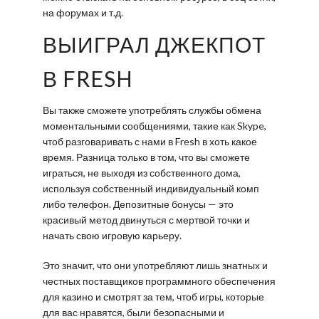
на форумах и т.д.
ВЫИГРАЛ ДЖЕКПОТ
В FRESH
Вы также сможете употреблять службы обмена
моментальными сообщениями, такие как Skype,
чтоб разговаривать с нами в Fresh в хоть какое
время. Разница только в том, что вы сможете
играться, не выходя из собственного дома,
используя собственный индивидуальный комп
либо телефон. Депозитные бонусы — это
красивый метод двинуться с мертвой точки и
начать свою игровую карьеру.
Это значит, что они употребляют лишь знатных и
честных поставщиков программного обеспечения
для казино и смотрят за тем, чтоб игры, которые
для вас нравятся, были безопасными и