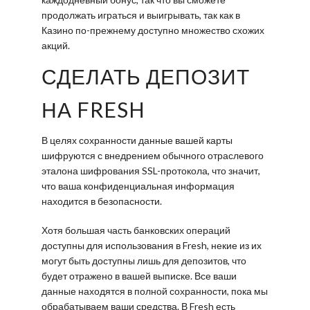
продолжать играться и выигрывать, так как в
Казино по-прежнему доступно множество схожих
акций.
СДЕЛАТЬ ДЕПОЗИТ
НА FRESH
В целях сохранности данные вашей карты
шифруются с внедрением обычного отраслевого
эталона шифрования SSL-протокола, что значит,
что ваша конфиденциальная информация
находится в безопасности.
Хотя большая часть банковских операций
доступны для использования в Fresh, некие из их
могут быть доступны лишь для депозитов, что
будет отражено в вашей выписке. Все ваши
данные находятся в полной сохранности, пока мы
обрабатываем ваши средства. В Fresh есть