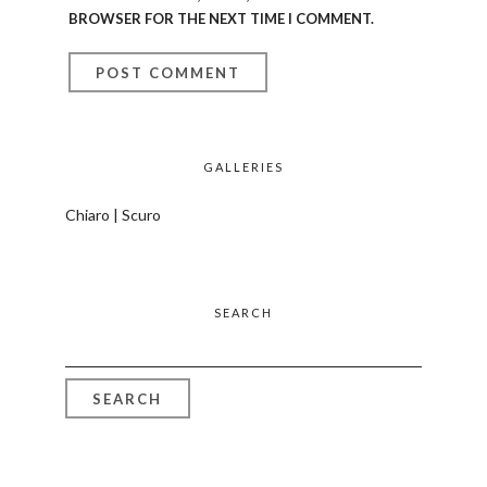
BROWSER FOR THE NEXT TIME I COMMENT.
GALLERIES
Chiaro | Scuro
SEARCH
SEARCH
FOR: