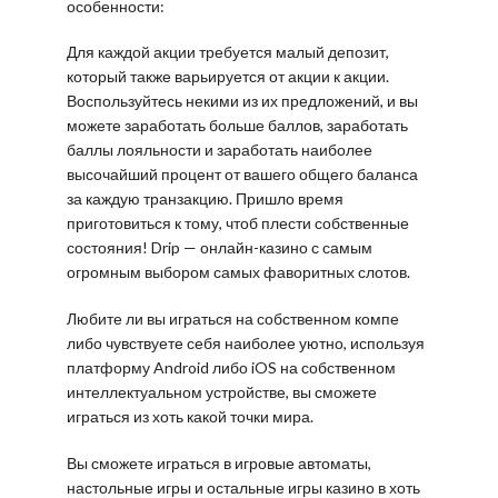
особенности:
Для каждой акции требуется малый депозит,
который также варьируется от акции к акции.
Воспользуйтесь некими из их предложений, и вы
можете заработать больше баллов, заработать
баллы лояльности и заработать наиболее
высочайший процент от вашего общего баланса
за каждую транзакцию. Пришло время
приготовиться к тому, чтоб плести собственные
состояния! Drip — онлайн-казино с самым
огромным выбором самых фаворитных слотов.
Любите ли вы играться на собственном компе
либо чувствуете себя наиболее уютно, используя
платформу Android либо iOS на собственном
интеллектуальном устройстве, вы сможете
играться из хоть какой точки мира.
Вы сможете играться в игровые автоматы,
настольные игры и остальные игры казино в хоть