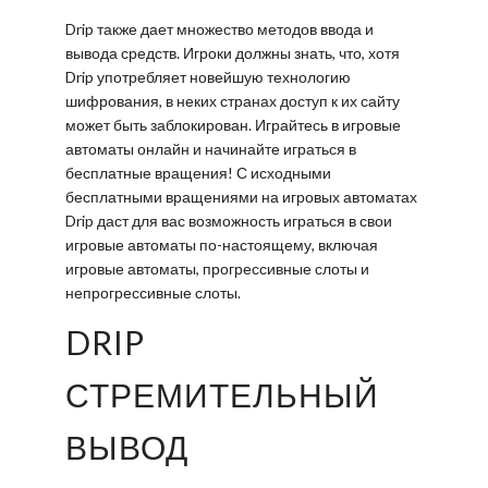
Drip также дает множество методов ввода и
вывода средств. Игроки должны знать, что, хотя
Drip употребляет новейшую технологию
шифрования, в неких странах доступ к их сайту
может быть заблокирован. Играйтесь в игровые
автоматы онлайн и начинайте играться в
бесплатные вращения! С исходными
бесплатными вращениями на игровых автоматах
Drip даст для вас возможность играться в свои
игровые автоматы по-настоящему, включая
игровые автоматы, прогрессивные слоты и
непрогрессивные слоты.
DRIP
СТРЕМИТЕЛЬНЫЙ
ВЫВОД