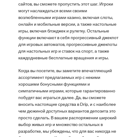
сайтов, вы сможете пропустить этот шаг. Игроки
могут наслаждаться всеми своими
возлюбленными играми казино, включая слоты,
онлайн и мобильные версии, а также настольные
игры, включая блэкджек и рулетку. Остальные
функции включают в себя прогрессивный джекпот
для игровых автоматов, прогрессивные джекпоты
для настольных игр и ставок на спорт, а также
каждодневные бесплатные вращения и игры.
Когда вы посетите, вы заметите впечатляющий
ассортимент предлагаемых игр с некими
хорошими бонусными функциями и
симпатичными играми, которые гарантированно
побудят вас играться далее. Да, вы сможете
вносить настоящие средства в Drip, и с наиболее
чем дюжиной доступных вариантов депозита это
просто сделать. В вашем распоряжении широкий
выбор живых игр и множество остальных в
разработке, мы убеждены, что для вас никогда не