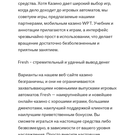
средства. Хотя Казино дает широкий выбор игр,
когда дело доходит до игровых автоматов, мы
советуем игры, предлагаемые нашими
партнерами, мобильным казино WPT. Учебник и
аннотации прилагаются к играм, а интерфейс
чрезвычайно прост в использовании, что делает
вращение достаточно безболезненным и
приятным занятием.
Fresh – стремительный и удачный вывод денег
Варианты на нашем веб-сайте казино
безграничны, и они не ограничиваются
захватывающими новенькими выпусками игровых
автоматов. Fresh — наикрупнейшее и новейшее
онлайн-казино с хорошими играми, большими
джекпотами, наилучшей поддержкой клиентов и
наилучшим приветственным бонусом. Вы
сможете играться на настоящие средства либо
безвозмездно, в зависимости от вашего уровня
наслаждения. Просто внесите настоящие