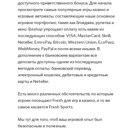
доступного приветственного бонуса. Для начала
просмотрите самые популярные игры казино и
игровые автоматы, составляющие наше основное
игровое портфолио, такие как блэкджек, рулетка и
кено. Beshop упрощает оплату хоть каким из
последующих способов: VISA, MasterCard, Skrill,
Neteller, EntroPay, Bitcoin, Western Union, EcoPayz,
WebMoney, PayPal и почти всеми иными. В
дополнение к банковским вариантам все
депозиты доступны одним из последующих
методов оплаты: банковский перевод,
электронный кошелек, дебетовые и кредитные
карты и Neteller.
Есть много различных обстоятельств, по которым
игроки посещают Fresh для игр в казино, и то же
самое касается Fresh Sports.
Мы тут для того, чтоб ваш игровой опыт был
безопасным и полезным.