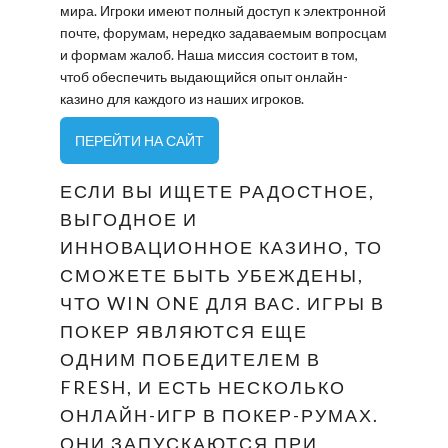
мира. Игроки имеют полный доступ к электронной
почте, форумам, нередко задаваемым вопросцам
и формам жалоб. Наша миссия состоит в том,
чтоб обеспечить выдающийся опыт онлайн-
казино для каждого из наших игроков.
ПЕРЕЙТИ НА САЙТ
ЕСЛИ ВЫ ИЩЕТЕ РАДОСТНОЕ,
ВЫГОДНОЕ И
ИННОВАЦИОННОЕ КАЗИНО, ТО
СМОЖЕТЕ БЫТЬ УБЕЖДЕНЫ,
ЧТО WIN ONE ДЛЯ ВАС. ИГРЫ В
ПОКЕР ЯВЛЯЮТСЯ ЕЩЕ
ОДНИМ ПОБЕДИТЕЛЕМ В
FRESH, И ЕСТЬ НЕСКОЛЬКО
ОНЛАЙН-ИГР В ПОКЕР-РУМАХ.
ОНИ ЗАПУСКАЮТСЯ ПРИ