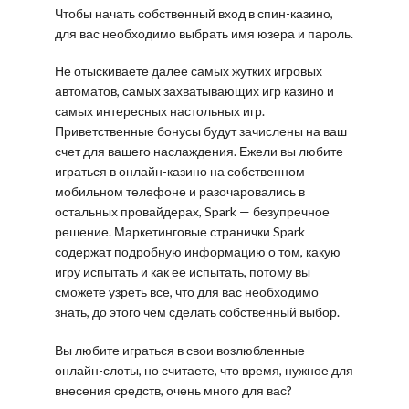
Чтобы начать собственный вход в спин-казино,
для вас необходимо выбрать имя юзера и пароль.
Не отыскиваете далее самых жутких игровых
автоматов, самых захватывающих игр казино и
самых интересных настольных игр.
Приветственные бонусы будут зачислены на ваш
счет для вашего наслаждения. Ежели вы любите
играться в онлайн-казино на собственном
мобильном телефоне и разочаровались в
остальных провайдерах, Spark — безупречное
решение. Маркетинговые странички Spark
содержат подробную информацию о том, какую
игру испытать и как ее испытать, потому вы
сможете узреть все, что для вас необходимо
знать, до этого чем сделать собственный выбор.
Вы любите играться в свои возлюбленные
онлайн-слоты, но считаете, что время, нужное для
внесения средств, очень много для вас?