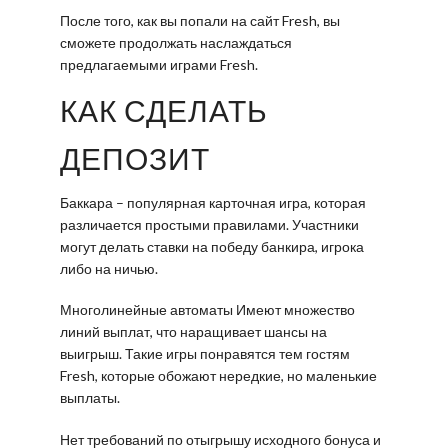
После того, как вы попали на сайт Fresh, вы
сможете продолжать наслаждаться
предлагаемыми играми Fresh.
КАК СДЕЛАТЬ
ДЕПОЗИТ
Баккара – популярная карточная игра, которая
различается простыми правилами. Участники
могут делать ставки на победу банкира, игрока
либо на ничью.
Многолинейные автоматы Имеют множество
линий выплат, что наращивает шансы на
выигрыш. Такие игры понравятся тем гостям
Fresh, которые обожают нередкие, но маленькие
выплаты.
Нет требований по отыгрышу исходного бонуса и