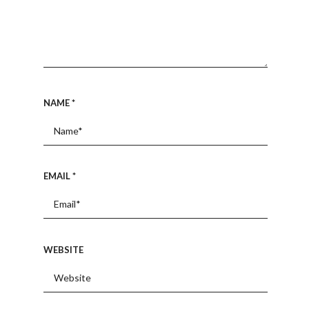
NAME
*
EMAIL
*
WEBSITE