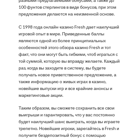
разными предлагаемыми бонусами, а также до
100 фунтов стерлингов в виде бонусов, при этом
предложения делаются на неизменной основе.
С 1998 года онлайн-казино Fresh дает наилучший
игровой опыт в мире. Приведенные баллы
являются одной из более принципиальных
особенностей этого обзора казино Fresh и тот
факт, что они могут быть гибкими, чтоб играться с
той суммой, которую вы вправду желаете. Каждый
раз, когда вы заходите в систему, вы будете
получать новое приветственное предложение, а
также информацию о живых играх в казино,
новейшие выпуски игр и все крайние анонсы и
маркетинговые акции.
Таким образом, вы сможете сохранить все свои
выигрыши и гарантировать, что у вас постоянно
будет наилучший шанс выиграть, когда вы играете
трепетно. Новейшие игроки, зарегайтесь в Fresh и
получите бездепозитный бонус с помощью