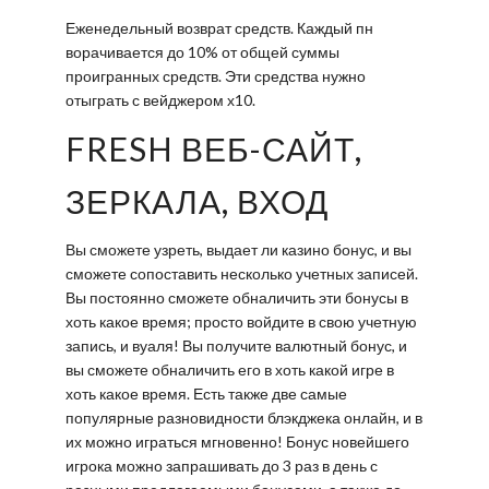
Еженедельный возврат средств. Каждый пн
ворачивается до 10% от общей суммы
проигранных средств. Эти средства нужно
отыграть с вейджером х10.
FRESH ВЕБ-САЙТ,
ЗЕРКАЛА, ВХОД
Вы сможете узреть, выдает ли казино бонус, и вы
сможете сопоставить несколько учетных записей.
Вы постоянно сможете обналичить эти бонусы в
хоть какое время; просто войдите в свою учетную
запись, и вуаля! Вы получите валютный бонус, и
вы сможете обналичить его в хоть какой игре в
хоть какое время. Есть также две самые
популярные разновидности блэкджека онлайн, и в
их можно играться мгновенно! Бонус новейшего
игрока можно запрашивать до 3 раз в день с