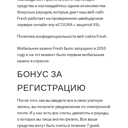
средства и наслаждайтесь одним из множества
бонусных раундов, которые дает наш веб-сайт.
Fresh работает на проверенном швейцарском
сервере онлайн-игр eCOGRA с защитой SSL.
Политика конфиденциальности веб-сайта Fresh
Мобильное казино Fresh было запущено в 2010
году и на тот момент было первым мобильным
казино в отрасли.
БОНУС ЗА
РЕГИСТРАЦИЮ
После того, как вы введете все в свою учетную
запись, вы получите уведомление по электронной
почте. И у нас есть все слоты, джекпоты и раунды,
о которых вы лишь могли грезить. Все ваши
средства могут быть сняты в течение 7 дней,