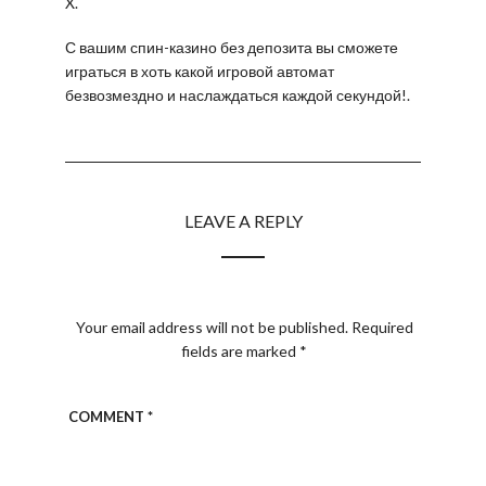
X.
С вашим спин-казино без депозита вы сможете
играться в хоть какой игровой автомат
безвозмездно и наслаждаться каждой секундой!.
LEAVE A REPLY
Your email address will not be published.
Required
fields are marked
*
COMMENT
*