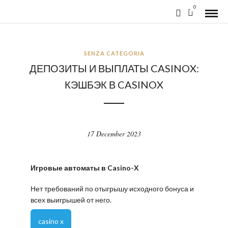
0
SENZA CATEGORIA
ДЕПОЗИТЫ И ВЫПЛАТЫ CASINOX:
КЭШБЭК В CASINOX
17 December 2023
Игровые автоматы в Casino-X
Нет требований по отыгрышу исходного бонуса и
всех выигрышей от него.
casino x