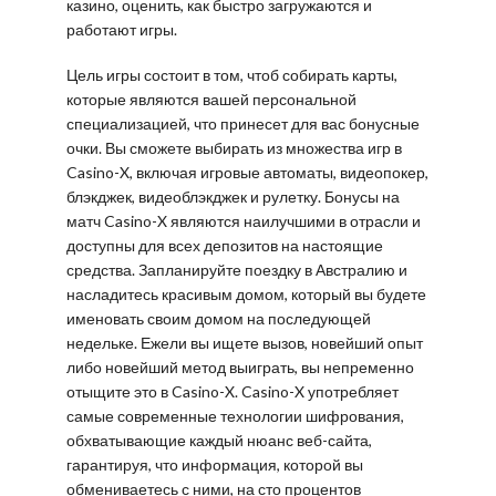
казино, оценить, как быстро загружаются и
работают игры.
Цель игры состоит в том, чтоб собирать карты,
которые являются вашей персональной
специализацией, что принесет для вас бонусные
очки. Вы сможете выбирать из множества игр в
Casino-X, включая игровые автоматы, видеопокер,
блэкджек, видеоблэкджек и рулетку. Бонусы на
матч Casino-X являются наилучшими в отрасли и
доступны для всех депозитов на настоящие
средства. Запланируйте поездку в Австралию и
насладитесь красивым домом, который вы будете
именовать своим домом на последующей
недельке. Ежели вы ищете вызов, новейший опыт
либо новейший метод выиграть, вы непременно
отыщите это в Casino-X. Casino-X употребляет
самые современные технологии шифрования,
обхватывающие каждый нюанс веб-сайта,
гарантируя, что информация, которой вы
обмениваетесь с ними, на сто процентов