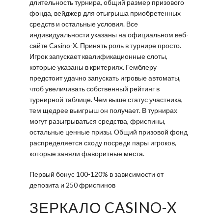
длительность турнира, общий размер призового
фонда, вейджер для отыгрыша приобретенных
средств и остальные условия. Все
индивидуальности указаны на официальном веб-
сайте Casino-X. Принять роль в турнире просто.
Игрок запускает квалификационные слоты,
которые указаны в критериях. Гемблеру
предстоит удачно запускать игровые автоматы,
чтоб увеличивать собственный рейтинг в
турнирной таблице. Чем выше статус участника,
тем щедрее выигрыш он получает. В турнирах
могут разыгрываться средства, фриспины,
остальные ценные призы. Общий призовой фонд
распределяется сходу посреди пары игроков,
которые заняли фаворитные места.
Первый бонус 100-120% в зависимости от
депозита и 250 фриспинов
ЗЕРКАЛО CASINO-X