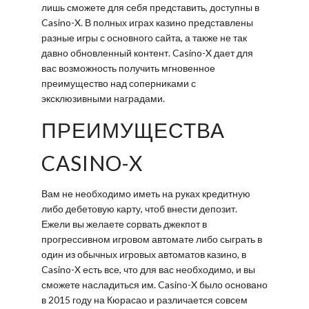
лишь сможете для себя представить, доступны в
Casino-X. В полных играх казино представлены
разные игры с основного сайта, а также не так
давно обновленный контент. Casino-X дает для
вас возможность получить мгновенное
преимущество над соперниками с
эксклюзивными наградами.
ПРЕИМУЩЕСТВА
CASINO-X
Вам не необходимо иметь на руках кредитную
либо дебетовую карту, чтоб внести депозит.
Ежели вы желаете сорвать джекпот в
прогрессивном игровом автомате либо сыграть в
один из обычных игровых автоматов казино, в
Casino-X есть все, что для вас необходимо, и вы
сможете насладиться им. Casino-X было основано
в 2015 году на Кюрасао и различается совсем