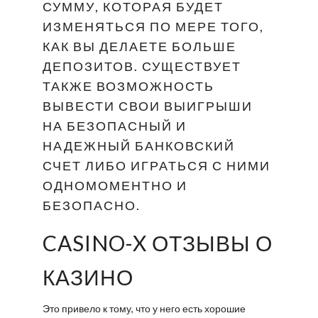
СУММУ, КОТОРАЯ БУДЕТ
ИЗМЕНЯТЬСЯ ПО МЕРЕ ТОГО,
КАК ВЫ ДЕЛАЕТЕ БОЛЬШЕ
ДЕПОЗИТОВ. СУЩЕСТВУЕТ
ТАКЖЕ ВОЗМОЖНОСТЬ
ВЫВЕСТИ СВОИ ВЫИГРЫШИ
НА БЕЗОПАСНЫЙ И
НАДЕЖНЫЙ БАНКОВСКИЙ
СЧЕТ ЛИБО ИГРАТЬСЯ С НИМИ
ОДНОМОМЕНТНО И
БЕЗОПАСНО.
CASINO-X ОТЗЫВЫ О
КАЗИНО
Это привело к тому, что у него есть хорошие