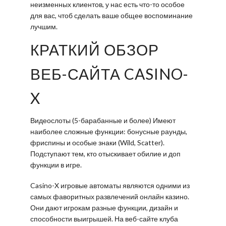
неизменных клиентов, у нас есть что-то особое
для вас, чтоб сделать ваше общее воспоминание
лучшим.
КРАТКИЙ ОБЗОР
ВЕБ-САЙТА CASINO-
X
Видеослоты (5-барабанные и более) Имеют
наиболее сложные функции: бонусные раунды,
фриспины и особые знаки (Wild, Scatter).
Подступают тем, кто отыскивает обилие и доп
функции в игре.
Casino-X игровые автоматы являются одними из
самых фаворитных развлечений онлайн казино.
Они дают игрокам разные функции, дизайн и
способности выигрышей. На веб-сайте клуба