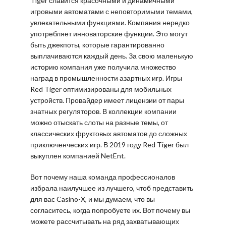
Tiger славится красочными и динамичными
игровыми автоматами с неповторимыми темами,
увлекательными функциями. Компания нередко
употребляет инноваторские функции. Это могут
быть джекпоты, которые гарантированно
выплачиваются каждый день. За свою маленькую
историю компания уже получила множество
наград в промышленности азартных игр. Игры
Red Tiger оптимизированы для мобильных
устройств. Провайдер имеет лицензии от пары
знатных регуляторов. В коллекции компании
можно отыскать слоты на разные темы, от
классических фруктовых автоматов до сложных
приключенческих игр. В 2019 году Red Tiger был
выкуплен компанией NetEnt.
Вот почему наша команда профессионалов
избрала наилучшее из лучшего, чтоб представить
для вас Casino-X, и мы думаем, что вы
согласитесь, когда попробуете их. Вот почему вы
можете рассчитывать на ряд захватывающих