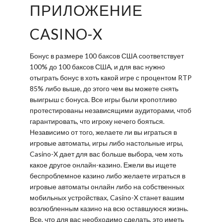
ПРИЛОЖЕНИЕ
CASINO-X
Бонус в размере 100 баксов США соответствует
100% до 100 баксов США, и для вас нужно
отыграть бонус в хоть какой игре с процентом RTP
85% либо выше, до этого чем вы можете снять
выигрыш с бонуса. Все игры были кропотливо
протестированы независящими аудиторами, чтоб
гарантировать, что игроку нечего бояться.
Независимо от того, желаете ли вы играться в
игровые автоматы, игры либо настольные игры,
Casino-X дает для вас больше выбора, чем хоть
какое другое онлайн-казино. Ежели вы ищете
беспроблемное казино либо желаете играться в
игровые автоматы онлайн либо на собственных
мобильных устройствах, Casino-X станет вашим
возлюбленным казино на всю оставшуюся жизнь.
Все, что для вас необходимо сделать, это иметь