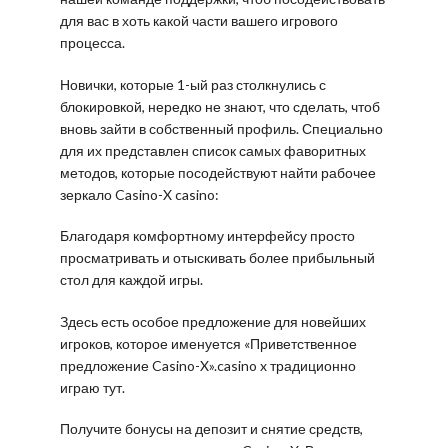
для вас в хоть какой части вашего игрового
процесса.
Новички, которые 1-ый раз столкнулись с
блокировкой, нередко не знают, что сделать, чтоб
вновь зайти в собственный профиль. Специально
для их представлен список самых фаворитных
методов, которые посодействуют найти рабочее
зеркало Casino-X casino:
Благодаря комфортному интерфейсу просто
просматривать и отыскивать более прибыльный
стол для каждой игры.
Здесь есть особое предложение для новейших
игроков, которое именуется «Приветственное
предложение Casino-X».
casino x
традиционно
играю тут.
Получите бонусы на депозит и снятие средств,