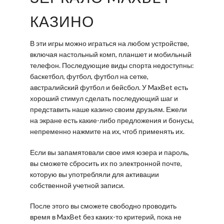
КАЗИНО
В эти игры можно играться на любом устройстве,
включая настольный комп, планшет и мобильный
телефон. Последующие виды спорта недоступны:
баскетбол, футбол, футбол на сетке,
австралийский футбол и бейсбол. У MaxBet есть
хороший стимул сделать последующий шаг и
представить наше казино своим друзьям. Ежели
на экране есть какие-либо предложения и бонусы,
непременно нажмите на их, чтоб применять их.
Если вы запамятовали свое имя юзера и пароль,
вы сможете сбросить их по электронной почте,
которую вы употребляли для активации
собственной учетной записи.
После этого вы сможете свободно проводить
время в MaxBet без каких-то критерий, пока не