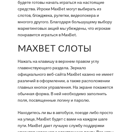
будете готовы начать играться на настоящие
средства. Игроки MaxBet могут выбирать из
слотов, блэкджека, рулетки, видеопокера и
многого другого. Благодаря большущему выбору
маркетинговых акций мы убеждены, что игрокам
понравится играться в MaxBet.
MAXBET СЛОТЫ
Нажать на клавишу в верхнем правом углу
главенствующего раздела. Зеркало
официального веб-сайта MaxBet казино не имеет
различий в оформлении, а также расположении
главных кнопок управления. На экране покажется
обычная форма. В ней необходимо заполнить
поля, посвященные логину и паролю.
Находитесь ли вы в автобусе, поезде либо просто
на улице, MaxBet будет с вами на каждом шаге
пути. MaxBet дает лучшую службу поддержки
клиентов через чат и электронную почту. Все игры,