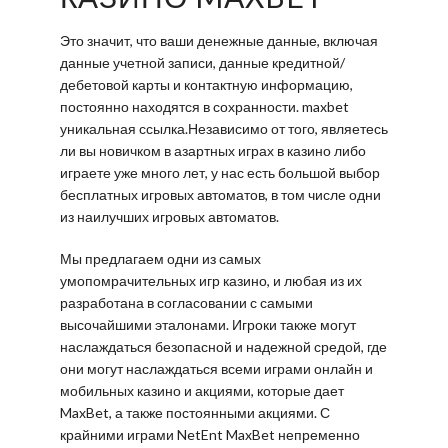
Это значит, что ваши денежные данные, включая
данные учетной записи, данные кредитной/
дебетовой карты и контактную информацию,
постоянно находятся в сохранности.
maxbet
уникальная ссылка.Независимо от того, являетесь
ли вы новичком в азартных играх в казино либо
играете уже много лет, у нас есть большой выбор
бесплатных игровых автоматов, в том числе одни
из наилучших игровых автоматов.
Мы предлагаем одни из самых
умопомрачительных игр казино, и любая из их
разработана в согласовании с самыми
высочайшими эталонами. Игроки также могут
наслаждаться безопасной и надежной средой, где
они могут наслаждаться всеми играми онлайн и
мобильных казино и акциями, которые дает
MaxBet, а также постоянными акциями. С
крайними играми NetEnt MaxBet непременно