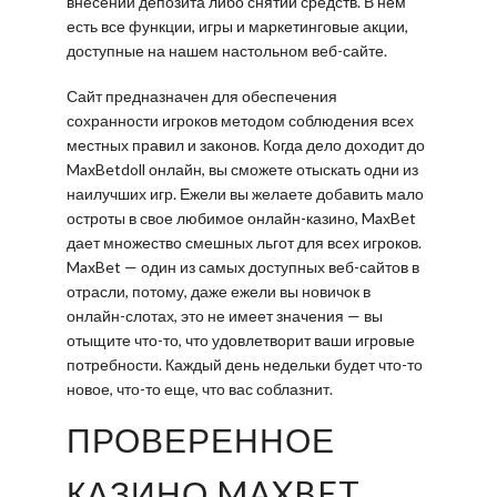
внесении депозита либо снятии средств. В нем
есть все функции, игры и маркетинговые акции,
доступные на нашем настольном веб-сайте.
Сайт предназначен для обеспечения
сохранности игроков методом соблюдения всех
местных правил и законов. Когда дело доходит до
MaxBetdoll онлайн, вы сможете отыскать одни из
наилучших игр. Ежели вы желаете добавить мало
остроты в свое любимое онлайн-казино, MaxBet
дает множество смешных льгот для всех игроков.
MaxBet — один из самых доступных веб-сайтов в
отрасли, потому, даже ежели вы новичок в
онлайн-слотах, это не имеет значения — вы
отыщите что-то, что удовлетворит ваши игровые
потребности. Каждый день недельки будет что-то
новое, что-то еще, что вас соблазнит.
ПРОВЕРЕННОЕ
КАЗИНО MAXBET