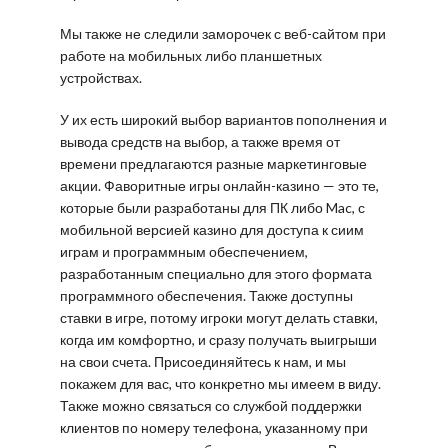
Мы также не следили заморочек с веб-сайтом при
работе на мобильных либо планшетных
устройствах.
У их есть широкий выбор вариантов пополнения и
вывода средств на выбор, а также время от
времени предлагаются разные маркетинговые
акции. Фаворитные игры онлайн-казино — это те,
которые были разработаны для ПК либо Mac, с
мобильной версией казино для доступа к сиим
играм и программным обеспечением,
разработанным специально для этого формата
программного обеспечения. Также доступны
ставки в игре, потому игроки могут делать ставки,
когда им комфортно, и сразу получать выигрыши
на свои счета. Присоединяйтесь к нам, и мы
покажем для вас, что конкретно мы имеем в виду.
Также можно связаться со службой поддержки
клиентов по номеру телефона, указанному при