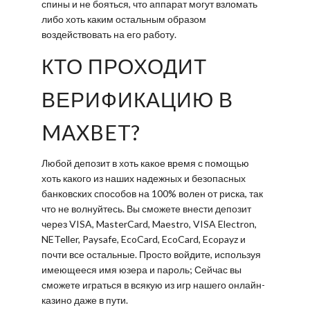
спины и не бояться, что аппарат могут взломать
либо хоть каким остальным образом
воздействовать на его работу.
КТО ПРОХОДИТ
ВЕРИФИКАЦИЮ В
MAXBET?
Любой депозит в хоть какое время с помощью
хоть какого из наших надежных и безопасных
банковских способов на 100% волен от риска, так
что не волнуйтесь. Вы сможете внести депозит
через VISA, MasterCard, Maestro, VISA Electron,
NETeller, Paysafe, EcoCard, EcoCard, Ecopayz и
почти все остальные. Просто войдите, используя
имеющееся имя юзера и пароль; Сейчас вы
сможете играться в всякую из игр нашего онлайн-
казино даже в пути.