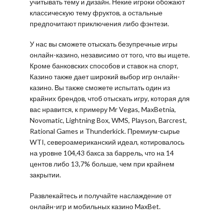
учитывать тему и дизайн. Некие игроки обожают
классическую тему фруктов, а остальные
предпочитают приключения либо фэнтези.
У нас вы сможете отыскать безупречные игры
онлайн-казино, независимо от того, что вы ищете.
Кроме банковских способов и ставок на спорт,
Казино также дает широкий выбор игр онлайн-
казино. Вы также сможете испытать один из
крайних брендов, чтоб отыскать игру, которая для
вас нравится, к примеру Mr Vegas, MaxBetnia,
Novomatic, Lightning Box, WMS, Playson, Barcrest,
Rational Games и Thunderkick. Премиум-сырье
WTI, североамериканский идеал, котировалось
на уровне 104,43 бакса за баррель, что на 14
центов либо 13,7% больше, чем при крайнем
закрытии.
Развлекайтесь и получайте наслаждение от
онлайн-игр и мобильных казино MaxBet.