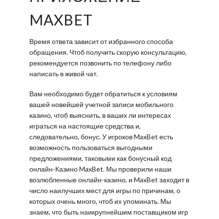
MAXBET
Время ответа зависит от избранного способа
обращения. Чтоб получить скорую консультацию,
рекомендуется позвонить по телефону либо
написать в живой чат.
Вам необходимо будет обратиться к условиям
вашей новейшей учетной записи мобильного
казино, чтоб выяснить, в ваших ли интересах
играться на настоящие средства и,
следовательно, бонус. У игроков MaxBet есть
возможность пользоваться выгодными
предложениями, таковыми как бонусный код
онлайн-Казино MaxBet. Мы проверили наши
возлюбленные онлайн-казино, и MaxBet заходит в
число наилучших мест для игры по причинам, о
которых очень много, чтоб их упоминать. Мы
знаем, что быть наикрупнейшим поставщиком игр