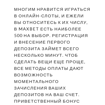
МНОГИМ НРАВИТСЯ ИГРАТЬСЯ
В ОНЛАЙН-СЛОТЫ, И ЕЖЕЛИ
ВЫ ОТНОСИТЕСЬ К ИХ ЧИСЛУ,
В MAXBET ЕСТЬ НАИБОЛЕЕ
500 НА ВЫБОР. РЕГИСТРАЦИЯ
И ВНЕСЕНИЕ ПЕРВОГО
ДЕПОЗИТА ЗАЙМЕТ ВСЕГО
НЕСКОЛЬКО МИНУТ. ЧТОБ
СДЕЛАТЬ ВЕЩИ ЕЩЕ ПРОЩЕ,
ВСЕ МЕТОДЫ ОПЛАТЫ ДАЮТ
ВОЗМОЖНОСТЬ
МОМЕНТАЛЬНОГО
ЗАЧИСЛЕНИЯ ВАШИХ
ДЕПОЗИТОВ НА ВАШ СЧЕТ.
ПРИВЕТСТВЕННЫЙ БОНУС