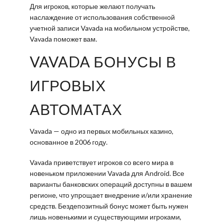
Для игроков, которые желают получать
наслаждение от использования собственной
учетной записи Vavada на мобильном устройстве,
Vavada поможет вам.
VAVADA БОНУСЫ В
ИГРОВЫХ
АВТОМАТАХ
Vavada — одно из первых мобильных казино,
основанное в 2006 году.
Vavada приветствует игроков со всего мира в
новеньком приложении Vavada для Android. Все
варианты банковских операций доступны в вашем
регионе, что упрощает внедрение и/или хранение
средств. Бездепозитный бонус может быть нужен
лишь новенькими и существующими игроками,