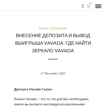
0
SENZA CATEGORIA
ВНЕСЕНИЕ ДЕПОЗИТА И ВЫВОД
ВЫИГРЫША VAVADA: ГДЕ НАЙТИ
ЗЕРКАЛО VAVADA
17 December 2023
Доступ к Vavada Casino
Казино Vavada — это то, что для вас необходимо,
ежели вы желаете наслаждаться различными