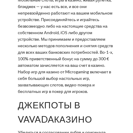
блэкджек — у нас есть все, и все они
непревзойденно работают на вашем мобильном
устройстве. Присоединяйтесь и играйтесь
безвозмездно либо на настоящие средства на
собственном Android, iOS либо другом
устройстве. Мы принимаем и предоставляем
несколько методов пополнения и снятия средств
для всех ваших банковских потребностей. Во-1-х,
100% приветственный бонус на сумму до 300 €
автоматом зачисляется на ваш счет в казино.
Набор игр для казино от Microgaming включает в
себя большой выбор настольных игр,
захватывающих слотов, видео-покера и
бесплатных игр в покер для игроков.
ДЖЕКПОТЫ В
VAVADAКАЗИНО
Убедиться в согласовании дубля и оригинала.