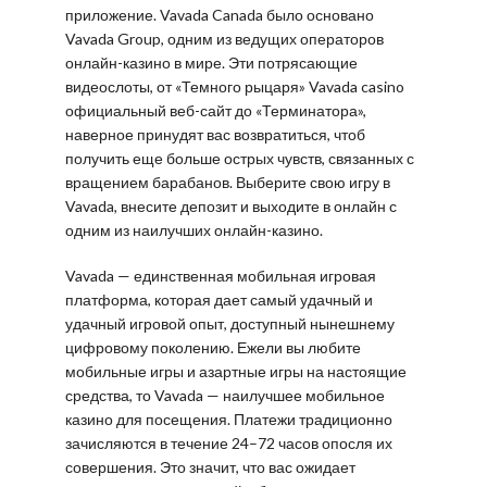
приложение. Vavada Canada было основано
Vavada Group, одним из ведущих операторов
онлайн-казино в мире. Эти потрясающие
видеослоты, от «Темного рыцаря» Vavada casino
официальный веб-сайт до «Терминатора»,
наверное принудят вас возвратиться, чтоб
получить еще больше острых чувств, связанных с
вращением барабанов. Выберите свою игру в
Vavada, внесите депозит и выходите в онлайн с
одним из наилучших онлайн-казино.
Vavada — единственная мобильная игровая
платформа, которая дает самый удачный и
удачный игровой опыт, доступный нынешнему
цифровому поколению. Ежели вы любите
мобильные игры и азартные игры на настоящие
средства, то Vavada — наилучшее мобильное
казино для посещения. Платежи традиционно
зачисляются в течение 24–72 часов опосля их
совершения. Это значит, что вас ожидает