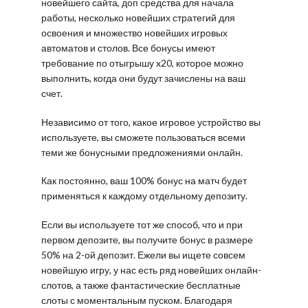
новейшего сайта, доп средства для начала
работы, несколько новейших стратегий для
освоения и множество новейших игровых
автоматов и столов. Все бонусы имеют
требование по отыгрышу x20, которое можно
выполнить, когда они будут зачислены на ваш
счет.
Независимо от того, какое игровое устройство вы
используете, вы сможете пользоваться всеми
теми же бонусными предложениями онлайн.
Как постоянно, ваш 100% бонус на матч будет
применяться к каждому отдельному депозиту.
Если вы используете тот же способ, что и при
первом депозите, вы получите бонус в размере
50% на 2-ой депозит. Ежели вы ищете совсем
новейшую игру, у нас есть ряд новейших онлайн-
слотов, а также фантастические бесплатные
слоты с моментальным пуском. Благодаря