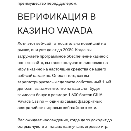
преимущество перед дилером.
ВЕРИФИКАЦИЯ В
КАЗИНО VAVADA
Хотя этот веб-сайт относительно новейший на
рынке, они уже дают до 200%. Когда вы
загружаете программное обеспечение казино с
нашего сайта, вы также получаете лицензию на
игру в казино на настоящие средства с нашего
веб-сайта казино. Опосля того, как вы
зарегистрируетесь и сделаете собственный 1-ый
депозит, вы заметите, что на ваш счет будет
зачислен бонус в размере 1 600 баксов США.
Vavada Casino — один из самых фаворитных
австралийских игровых веб-сайтов в сети.
Вас ожидает наслаждение, когда дело доходит до
острых чувств от наших наилучших игровых игр.