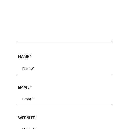
NAME
*
EMAIL
*
WEBSITE