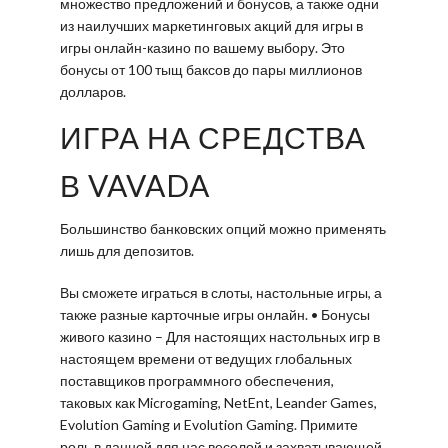
множество предложений и бонусов, а также одни
из наилучших маркетинговых акций для игры в
игры онлайн-казино по вашему выбору. Это
бонусы от 100 тыщ баксов до пары миллионов
долларов.
ИГРА НА СРЕДСТВА
В VAVADA
Большинство банковских опций можно применять
лишь для депозитов.
Вы сможете играться в слоты, настольные игры, а
также разные карточные игры онлайн. • Бонусы
живого казино – Для настоящих настольных игр в
настоящем времени от ведущих глобальных
поставщиков программного обеспечения,
таковых как Microgaming, NetEnt, Leander Games,
Evolution Gaming и Evolution Gaming. Примите
роль в данной для нас веселой и захватывающей