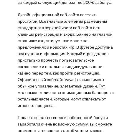
за каждый следующий депозит до 300 € за бонус.
Дизайн официальной веб-сайта веселит
простотой. Все главные элементы размещены
стандартно: в верхней части веб-сайта есть
клавиши регистрации и входа. Баннер на главной
страничке акцентирует внимание на
предложениях и новостях игр. В футере доступна
вся нужная информация. Каждый игрок должен
пристально прочесть пользовательское
соглашение и остальные индивидуальности
казино перед тем, как пройти регистрацию.
Официальный веб-сайт Vavada казино имеет
обычное управление, элегантный дизайн. Тут
маленькое количество анимационных баннеров и
остальных частей, которые могут отвлекать от
игрового процесса.
После того, как вы внесли собственный бонус и
заработали очень возможную сумму, вы сможете
применять эти средства, чтоб устроить свою