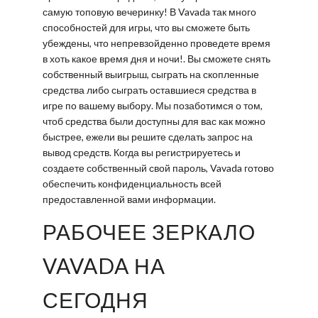
самую топовую вечеринку! В Vavada так много
способностей для игры, что вы сможете быть
убеждены, что непревзойденно проведете время
в хоть какое время дня и ночи!. Вы сможете снять
собственный выигрыш, сыграть на скопленные
средства либо сыграть оставшиеся средства в
игре по вашему выбору. Мы позаботимся о том,
чтоб средства были доступны для вас как можно
быстрее, ежели вы решите сделать запрос на
вывод средств. Когда вы регистрируетесь и
создаете собственный свой пароль, Vavada готово
обеспечить конфиденциальность всей
предоставленной вами информации.
РАБОЧЕЕ ЗЕРКАЛО
VAVADA НА
СЕГОДНЯ