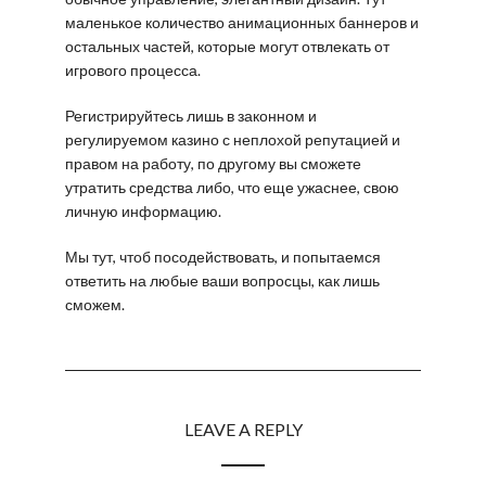
маленькое количество анимационных баннеров и
остальных частей, которые могут отвлекать от
игрового процесса.
Регистрируйтесь лишь в законном и
регулируемом казино с неплохой репутацией и
правом на работу, по другому вы сможете
утратить средства либо, что еще ужаснее, свою
личную информацию.
Мы тут, чтоб посодействовать, и попытаемся
ответить на любые ваши вопросцы, как лишь
сможем.
LEAVE A REPLY