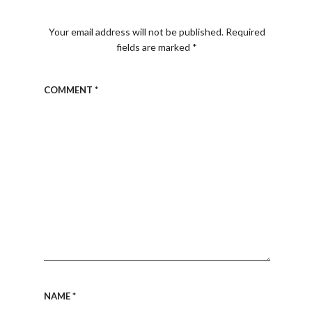
Your email address will not be published.
Required
fields are marked
*
COMMENT
*
NAME
*