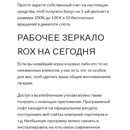
Просто зарегте собственный счет на настоящие
средства, чтоб получить бонус на 1-ый депозит в
размере 200% до 100 € и 50 бесплатных
вращений в джекпоте слота.
РАБОЧЕЕ ЗЕРКАЛО
ROX НА СЕГОДНЯ
Если вы новейший игрок в казино либо кто-то из
неизменных клиентов, у нас есть что-то особое
для вас, чтоб сделать ваше общее воспоминание
лучшим.
Доступ к возлюбленным утехам можно также
получить с помощью приложения. Программный
софт находится на официальном ресурсе,
посторониих веб-сайтах компаний-партнеров и
т.д. Необычную програмку можно скачать и
инсталлировать на хоть какое современное