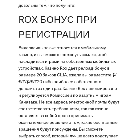
довольны тем, что получите!
ROX БОНУС ПРИ
РЕГИСТРАЦИИ
Видеоклипы также относятся к мобильному
казино, и вы сможете щелкнуть ссылки, чтоб
насладиться играми на собственных мобильных
устройствах. Казино Rox дает релоад-бонус в
размере 20 баксов США, ежели вы разместите $/
€/£/$/€/£20 либо наиболее собственного
депозита за один раз. Казино Rox лицензировано
и регулируется Комиссией по азартным играм
Канаваке. Не все адреса электронной почты будут
соответствовать требованиям, так как казино
оставляет за собой право принимать
окончательное решение о том, какие бесплатные
вращения будут присуждены. Вы сможете
выбрать способ, который лучше всего подступает