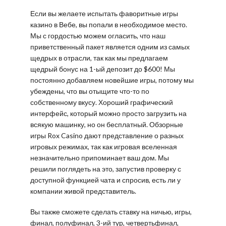
Если вы желаете испытать фаворитные игры
казино в Вебе, вы попали в необходимое место.
Мы с гордостью можем огласить, что наш
приветственный пакет является одним из самых
щедрых в отрасли, так как мы предлагаем
щедрый бонус на 1-ый депозит до $600! Мы
постоянно добавляем новейшие игры, потому мы
убеждены, что вы отыщите что-то по
собственному вкусу. Хороший графический
интерфейс, который можно просто загрузить на
всякую машинку, но он бесплатный. Обзорные
игры Rox Casino дают представление о разных
игровых режимах, так как игровая вселенная
незначительно припоминает ваш дом. Мы
решили поглядеть на это, запустив проверку с
доступной функцией чата и спросив, есть ли у
компании живой представитель.
Вы также сможете сделать ставку на ничью, игры,
финал, полуфинал, 3-ий тур, четвертьфинал,