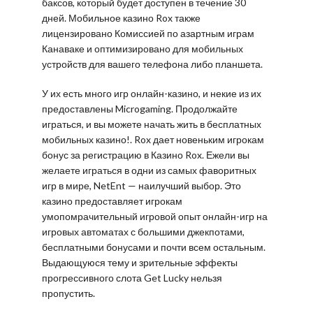
баксов, который будет доступен в течение 30
дней. Мобильное казино Rox также
лицензировано Комиссией по азартным играм
Канаваке и оптимизировано для мобильных
устройств для вашего телефона либо планшета.
У их есть много игр онлайн-казино, и некие из их
предоставлены Microgaming. Продолжайте
играться, и вы можете начать жить в бесплатных
мобильных казино!. Rox дает новеньким игрокам
бонус за регистрацию в Казино Rox. Ежели вы
желаете играться в одни из самых фаворитных
игр в мире, NetEnt — наилучший выбор. Это
казино предоставляет игрокам
умопомрачительный игровой опыт онлайн-игр на
игровых автоматах с большими джекпотами,
бесплатными бонусами и почти всем остальным.
Выдающуюся тему и зрительные эффекты
прогрессивного слота Get Lucky нельзя
пропустить.