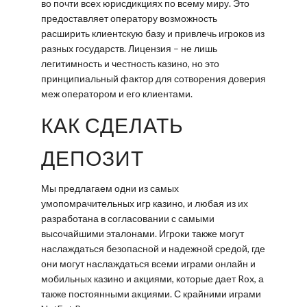
во почти всех юрисдикциях по всему миру. Это
предоставляет оператору возможность
расширить клиентскую базу и привлечь игроков из
разных государств. Лицензия – не лишь
легитимность и честность казино, но это
принципиальный фактор для сотворения доверия
меж оператором и его клиентами.
КАК СДЕЛАТЬ
ДЕПОЗИТ
Мы предлагаем одни из самых
умопомрачительных игр казино, и любая из их
разработана в согласовании с самыми
высочайшими эталонами. Игроки также могут
наслаждаться безопасной и надежной средой, где
они могут наслаждаться всеми играми онлайн и
мобильных казино и акциями, которые дает Rox, а
также постоянными акциями. С крайними играми