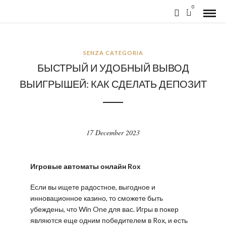
0
SENZA CATEGORIA
БЫСТРЫЙ И УДОБНЫЙ ВЫВОД
ВЫИГРЫШЕЙ: КАК СДЕЛАТЬ ДЕПОЗИТ
17 December 2023
Игровые автоматы онлайн Rox
Если вы ищете радостное, выгодное и
инновационное казино, то сможете быть
убеждены, что Win One для вас. Игры в покер
являются еще одним победителем в Rox, и есть