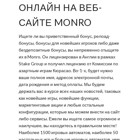
ОНЛАЙН НА ВЕБ-
САЙТЕ MONRO
Ищете ли вы приветственный бонус, релоад-
бонусы, бонусы для новейших игроков либо даже
бездепозитные бонусы, вы непременно отыщите
их в Monro. Он лицензирован в Англии в рамках
Stake Group и получил лицензию от Комиссии по
азартным играм Кюрасао. Во-1-х, будет нужно
ваше полное имя, адресок электронной почты,
дата рождения и метод оплаты. Мы будем
держать вас в курсе всех наших новостей, таковых
как новейшие игры, новейшие функции,
маркетинговые акции и любые остальные
конфигурации, которые мы можем внести на сайт
либо сервисы. Ежели вы ищете самое огромное и
наилучшее, вы находитесь в правильном месте!
Наиболее 1500 игровых автоматов, наиболее 50
настольных игр и больше игровых автоматов, чем