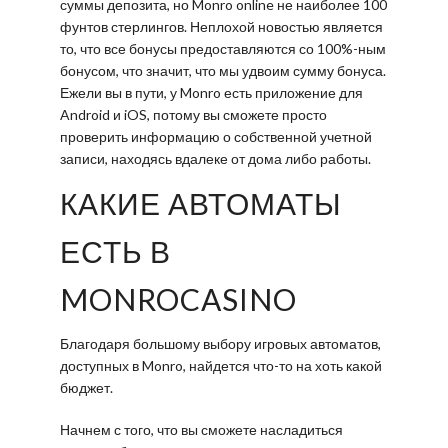
суммы депозита, но Monro online не наиболее 100
фунтов стерлингов. Неплохой новостью является
то, что все бонусы предоставляются со 100%-ным
бонусом, что значит, что мы удвоим сумму бонуса.
Ежели вы в пути, у Monro есть приложение для
Android и iOS, потому вы сможете просто
проверить информацию о собственной учетной
записи, находясь вдалеке от дома либо работы.
КАКИЕ АВТОМАТЫ
ЕСТЬ В
MONROCASINO
Благодаря большому выбору игровых автоматов,
доступных в Monro, найдется что-то на хоть какой
бюджет.
Начнем с того, что вы сможете насладиться