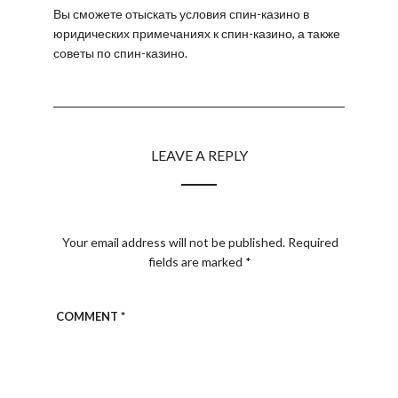
Вы сможете отыскать условия спин-казино в
юридических примечаниях к спин-казино, а также
советы по спин-казино.
LEAVE A REPLY
Your email address will not be published.
Required
fields are marked
*
COMMENT
*