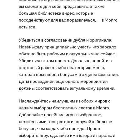
вы сможете для себя представить, а также
большая библиотека видео, которые
посодействуют для вас поразвлечься, — в Monro
есть все.
Убедиться в согласовании дубля и оригинала.
Новенькому принципиально учесть, что зеркало
обязано быть рабочим и актуальным на сейчас.
Убедиться в этом просто. Довольно перейти в
стартовый раздел либо в категорию меню,
которая посвящена бонусам и акциям компании.
Даты проведения еще одного мероприятия
должны соответствовать актуальному времени.
Наслаждайтесь наилучшим из обоих миров с
нашим выбором бесплатных слотов в Monro.
Добавляйте новейшие игры в избранное,
делитесь ими в соц сетях и получайте больше
бонусов, чем когда-либо прежде! Просто
выберите игру, сделайте имя юзера и пароль, и