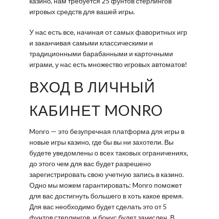
казино, нам требуется 25 фунтов стерлингов
игровых средств для вашей игры.
У нас есть все, начиная от самых фаворитных игр
и заканчивая самыми классическими и
традиционными барабанными и карточными
играми, у нас есть множество игровых автоматов!
ВХОД В ЛИЧНЫЙ
КАБИНЕТ MONRO
Monro — это безупречная платформа для игры в
новые игры казино, где бы вы ни захотели. Вы
будете уведомлены о всех таковых ограничениях,
до этого чем для вас будет разрешено
зарегистрировать свою учетную запись в казино.
Одно мы можем гарантировать: Monro поможет
для вас достигнуть большего в хоть какое время.
Для вас необходимо будет сделать это от 5
фунтов стерлингов, и бонус будет зачислен. В