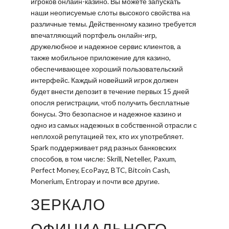
игроков онлайн-казино. Вы можете запускать
наши неописуемые слоты высокого свойства на
различные темы. Действенному казино требуется
впечатляющий портфель онлайн-игр,
дружелюбное и надежное сервис клиентов, а
также мобильное приложение для казино,
обеспечивающее хороший пользовательский
интерфейс. Каждый новейший игрок должен
будет внести депозит в течение первых 15 дней
опосля регистрации, чтоб получить бесплатные
бонусы. Это безопасное и надежное казино и
одно из самых надежных в собственной отрасли с
неплохой репутацией тех, кто их употребляет.
Spark поддерживает ряд разных банковских
способов, в том числе: Skrill, Neteller, Paxum,
Perfect Money, EcoPayz, BTC, Bitcoin Cash,
Monerium, Entropay и почти все другие.
ЗЕРКАЛО
ОФИЦИАЛЬНОГО