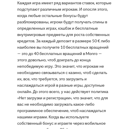
Каждая игра имеет ряд вариантов ставок, которые
подступают различным игрокам. И опосля этого,
когда любые остальные бонусы будут
разблокированы, игроки будут получать спины в
определенных играх, кэшбэк и бесплатные
внутриигровые предметы для роста собственных
кредитов. За каждый депозит в размере 50 € либо
наиболее вы получите 10 бесплатных вращений
— это до 40 бесплатных вращений в Monro —
этого довольно, чтоб доиграть до конца
непобедимую игру. Это значит, что игрокам не
необходимо связываться с казино, чтоб сделать
их, все, что требуется, это загрузить и
наслаждаться игрой в разные игры, доступные
онлайн. До этого всего, у нас действует политика
«Нет загрузки и регистрации», что значит, что для
вас не необходимо загружать какое-либо
программное обеспечение, чтоб наслаждаться
нашими играми. Когда вы используете
собственный бонус и играете через мобильное