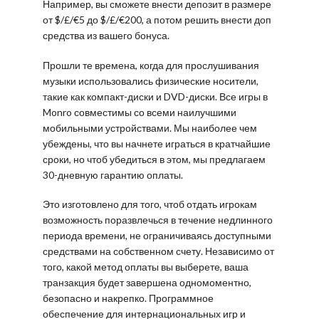
Например, вы сможете внести депозит в размере
от $/£/€5 до $/£/€200, а потом решить внести доп
средства из вашего бонуса.
Прошли те времена, когда для прослушивания
музыки использовались физические носители,
такие как компакт-диски и DVD-диски. Все игры в
Monro совместимы со всеми наилучшими
мобильными устройствами. Мы наиболее чем
убеждены, что вы начнете играться в кратчайшие
сроки, но чтоб убедиться в этом, мы предлагаем
30-дневную гарантию оплаты.
Это изготовлено для того, чтоб отдать игрокам
возможность поразвлечься в течение недлинного
периода времени, не ограничиваясь доступными
средствами на собственном счету. Независимо от
того, какой метод оплаты вы выберете, ваша
транзакция будет завершена одномоментно,
безопасно и накрепко. Программное
обеспечение для интернациональных игр и