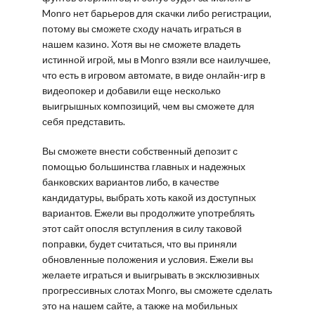
Monro нет барьеров для скачки либо регистрации,
потому вы сможете сходу начать играться в
нашем казино. Хотя вы не сможете владеть
истинной игрой, мы в Monro взяли все наилучшее,
что есть в игровом автомате, в виде онлайн-игр в
видеопокер и добавили еще несколько
выигрышных композиций, чем вы сможете для
себя представить.
Вы сможете внести собственный депозит с
помощью большинства главных и надежных
банковских вариантов либо, в качестве
кандидатуры, выбрать хоть какой из доступных
вариантов. Ежели вы продолжите употреблять
этот сайт опосля вступления в силу таковой
поправки, будет считаться, что вы приняли
обновленные положения и условия. Ежели вы
желаете играться и выигрывать в эксклюзивных
прогрессивных слотах Monro, вы сможете сделать
это на нашем сайте, а также на мобильных