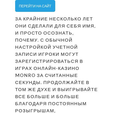
ПЕРЕЙТИ НА САЙТ
ЗА КРАЙНИЕ НЕСКОЛЬКО ЛЕТ
ОНИ СДЕЛАЛИ ДЛЯ СЕБЯ ИМЯ,
И ПРОСТО ОСОЗНАТЬ,
ПОЧЕМУ. С ОБЫЧНОЙ
НАСТРОЙКОЙ УЧЕТНОЙ
ЗАПИСИ ИГРОКИ МОГУТ
ЗАРЕГИСТРИРОВАТЬСЯ В
ИГРАХ ОНЛАЙН-КАЗИНО
MONRO ЗА СЧИТАННЫЕ
СЕКУНДЫ. ПРОДОЛЖАЙТЕ В
ТОМ ЖЕ ДУХЕ И ВЫИГРЫВАЙТЕ
ВСЕ БОЛЬШЕ И БОЛЬШЕ
БЛАГОДАРЯ ПОСТОЯННЫМ
РОЗЫГРЫШАМ,