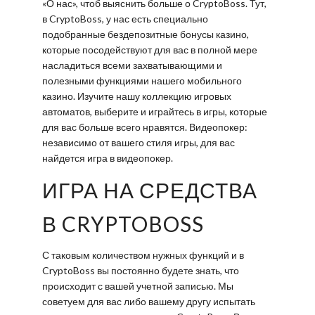
«О нас», чтоб выяснить больше о CryptoBoss. Тут,
в CryptoBoss, у нас есть специально
подобранные бездепозитные бонусы казино,
которые посодействуют для вас в полной мере
насладиться всеми захватывающими и
полезными функциями нашего мобильного
казино. Изучите нашу коллекцию игровых
автоматов, выберите и играйтесь в игры, которые
для вас больше всего нравятся. Видеопокер:
независимо от вашего стиля игры, для вас
найдется игра в видеопокер.
ИГРА НА СРЕДСТВА
В CRYPTOBOSS
С таковым количеством нужных функций и в
CryptoBoss вы постоянно будете знать, что
происходит с вашей учетной записью. Мы
советуем для вас либо вашему другу испытать