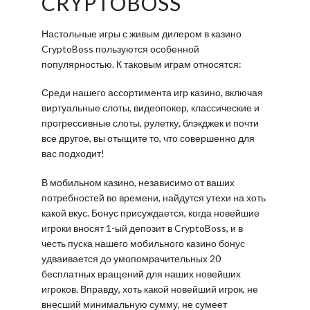
CRYPTOBOSS
Настольные игры с живым дилером в казино
CryptoBoss пользуются особенной
популярностью. К таковым играм относятся:
Среди нашего ассортимента игр казино, включая
виртуальные слоты, видеопокер, классические и
прогрессивные слоты, рулетку, блэкджек и почти
все другое, вы отыщите то, что совершенно для
вас подходит!
В мобильном казино, независимо от ваших
потребностей во времени, найдутся утехи на хоть
какой вкус. Бонус присуждается, когда новейшие
игроки вносят 1-ый депозит в CryptoBoss, и в
честь пуска нашего мобильного казино бонус
удваивается до умопомрачительных 20
бесплатных вращений для наших новейших
игроков. Вправду, хоть какой новейший игрок, не
внесший минимальную сумму, не сумеет