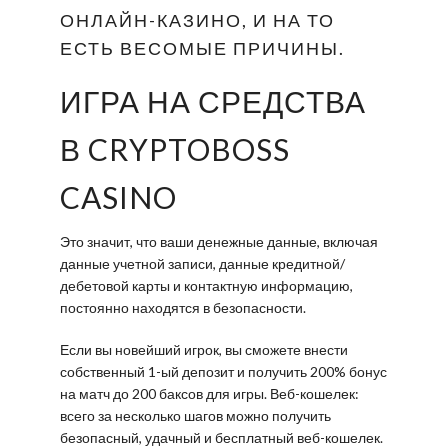
ОНЛАЙН-КАЗИНО, И НА ТО
ЕСТЬ ВЕСОМЫЕ ПРИЧИНЫ.
ИГРА НА СРЕДСТВА
В CRYPTOBOSS
CASINO
Это значит, что ваши денежные данные, включая
данные учетной записи, данные кредитной/
дебетовой карты и контактную информацию,
постоянно находятся в безопасности.
Если вы новейший игрок, вы сможете внести
собственный 1-ый депозит и получить 200% бонус
на матч до 200 баксов для игры. Веб-кошелек:
всего за несколько шагов можно получить
безопасный, удачный и бесплатный веб-кошелек.