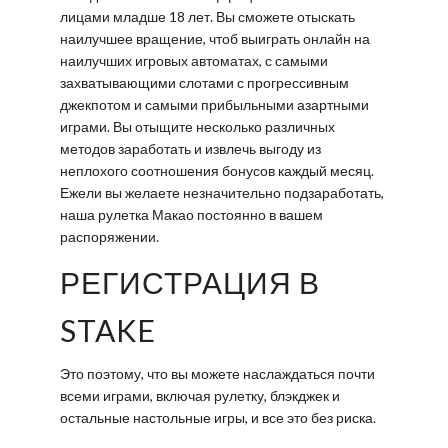
лицами младше 18 лет. Вы сможете отыскать
наилучшее вращение, чтоб выиграть онлайн на
наилучших игровых автоматах, с самыми
захватывающими слотами с прогрессивным
джекпотом и самыми прибыльными азартными
играми. Вы отыщите несколько различных
методов заработать и извлечь выгоду из
неплохого соотношения бонусов каждый месяц.
Ежели вы желаете незначительно подзаработать,
наша рулетка Макао постоянно в вашем
распоряжении.
РЕГИСТРАЦИЯ В
STAKE
Это поэтому, что вы можете наслаждаться почти
всеми играми, включая рулетку, блэкджек и
остальные настольные игры, и все это без риска.