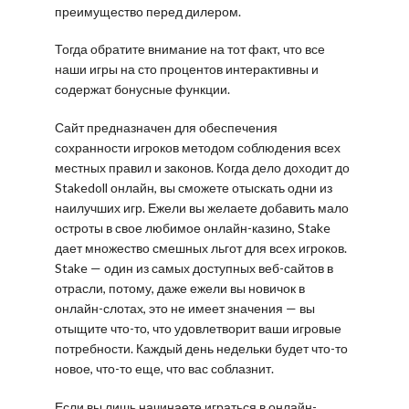
преимущество перед дилером.
Тогда обратите внимание на тот факт, что все
наши игры на сто процентов интерактивны и
содержат бонусные функции.
Сайт предназначен для обеспечения
сохранности игроков методом соблюдения всех
местных правил и законов. Когда дело доходит до
Stakedoll онлайн, вы сможете отыскать одни из
наилучших игр. Ежели вы желаете добавить мало
остроты в свое любимое онлайн-казино, Stake
дает множество смешных льгот для всех игроков.
Stake — один из самых доступных веб-сайтов в
отрасли, потому, даже ежели вы новичок в
онлайн-слотах, это не имеет значения — вы
отыщите что-то, что удовлетворит ваши игровые
потребности. Каждый день недельки будет что-то
новое, что-то еще, что вас соблазнит.
Если вы лишь начинаете играться в онлайн-