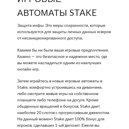
АВТОМАТЫ STAKE
Защита инфы. Это меры сохранности, которые
используются для защиты личных данных юзеров
от несанкционированного доступа.
Какими бы ни были ваши игровые предпочтения,
Казино — это безопасное и надежное место, где
вы можете насладиться одним из наилучших
онлайн-игр.
Затем играйтесь в новые игровые автоматы в
Stake, комфортно устроившись на диванчике,
либо смотрите живые игры на собственном
планшете либо телефоне на досуге. Кроме
обыденных вращений и бонусов, Stake дает
наиболее 20 слотов с прогрессивным джекпотом.
На данный момент Stake дает 100% бонус для
игроков, сделавших 1-ый депозит. Ежели вы