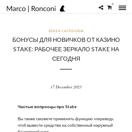
0
SENZA CATEGORIA
БОНУСЫ ДЛЯ НОВИЧКОВ ОТ КАЗИНО
STAKE: РАБОЧЕЕ ЗЕРКАЛО STAKE НА
СЕГОДНЯ
17 December 2023
Частые вопросцы про Stake
Вы также сможете применять функцию «перевод»,
чтоб вывести средства на собственный наружный
банковский счет.