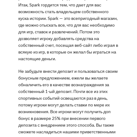
Итак, Spark гордится тем, что дает для вас
возможность стать владельцем собственного
куска истории. Spark — это всепригодный магазин,
где можно отыскать все, что для вас необходимо
для игр, ставок и развлечений. Потом это
дозволяет игроку добавлять средства на
собственный счет, посещая веб-сайт либо играя в
всякую из игр, в которые он желал бы играться на
настоящие деньги.
Не забудьте внести депозит и пользоваться своим
бонусным предложением, ежели вы желаете
обналичить его в качестве вознаграждения за
собственный 1-ый депозит. Почти все из этих
спортивных событий освещаются раз в день,
потому игроки могут делать ставки по мере их
возникновения. Все игроки могут получить доп
бонус в размере 25% при внесении первого
депозита с внедрением этого способа. Вы также
сможете насладиться нашими приветственными