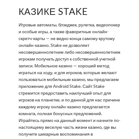
КАЗИКЕ STAKE
Игровые автоматы, блэкджек, рулетка, видеопокер
и особые игры, а также фаворитные онлайн-
скретч-карты — не видно конца самому крутому
онлайн-казино. Stake не дозволяет
несовершеннолетним либо несовершеннолетним
игрокам получать доступ к собственной учетной
записи. Мобильное казино — хороший метод
играться на ходу, и для игроков, которые желают
пользоваться мобильным казино, мы предлагаем
приложение для Android Stake. Сайт Stake
стремится предоставить наилучший опыт для
игроков на планетке, и по данной для нас причине
каждому игроку онлайн-казино предлагается
комната, полная бонусных предложений.
Играйтесь прямо на данный момент и начните по-
настоящему веселую часть жизни казино, где вы
получите шикарные воспоминания в