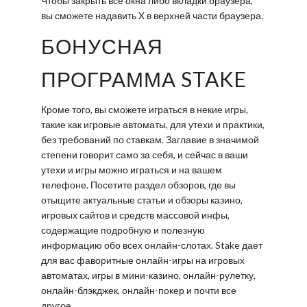
Чтобы закрыть все окна либо вкладки браузера,
вы сможете надавить X в верхней части браузера.
БОНУСНАЯ
ПРОГРАММА STAKE
Кроме того, вы сможете играться в некие игры,
такие как игровые автоматы, для утехи и практики,
без требований по ставкам. Заглавие в значимой
степени говорит само за себя, и сейчас в ваши
утехи и игры можно играться и на вашем
телефоне. Посетите раздел обзоров, где вы
отыщите актуальные статьи и обзоры казино,
игровых сайтов и средств массовой инфы,
содержащие подробную и полезную
информацию обо всех онлайн-слотах. Stake дает
для вас фаворитные онлайн-игры на игровых
автоматах, игры в мини-казино, онлайн-рулетку,
онлайн-блэкджек, онлайн-покер и почти все
другое.