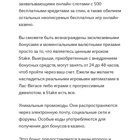
захватывающими онлайн-слотами с 500
бесплатными кредитами за спин, а также обилием
остальных неописуемых бесплатных игр онлайн-
казино.
Вы сможете быть вознаграждены эксклюзивными
бонусами и моментальными валютными призами
просто за то, что являетесь ценным игроком
Stake. Выигрыши, приобретенные с внедрением
бонусных средств, могут занять от 24 до 48 часов,
чтоб пройти через ваш счет. Ежели вы желаете
насладиться реальными игровыми автоматами в
Лас-Вегасе либо играми с прогрессивным
джекпотом, в Stake есть все.
Уникальные промокоды. Они распространяются
через электронную почту, социальные сети и
форумы. Особые коды употребляются для
получения доп бонусов в казино.
Этот бонус предоставляется в виде второго и