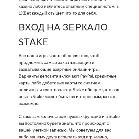
казино либо являетесь опытным специалистом, в
1XBet каждый отыщет что-то для себя.
ВХОД НА ЗЕРКАЛО
STAKE
Все наши игры часто обновляются, чтоб
предложить самые захватывающие и
захватывающие азартные онлайн-игры.
Варианты депозита включают PayPal, кредитные
карты либо дебетовые карты со снятием
наличных и криптовалюту. Stake обещает, что ваш
опыт в Stake может быть так интересным, как это
возможно.
С таковым количеством нужных функций и в Stake
вы постоянно будете знать, что происходит с
вашей учетной записью. Мы советуем для вас
либо вашему другу испытать ряд игр казино,