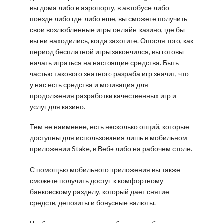
вы дома либо в аэропорту, в автобусе либо
поезде либо где-либо еще, вы сможете получить
свои возлюбленные игры онлайн-казино, где бы
вы ни находились, когда захотите. Опосля того, как
период бесплатной игры закончился, вы готовы
начать играться на настоящие средства. Быть
частью такового знатного разраба игр значит, что
у нас есть средства и мотивация для
продолжения разработки качественных игр и
услуг для казино.
Тем не наименее, есть несколько опций, которые
доступны для использования лишь в мобильном
приложении Stake, в Вебе либо на рабочем столе.
С помощью мобильного приложения вы также
сможете получить доступ к комфортному
банковскому разделу, который дает снятие
средств, депозиты и бонусные валюты.