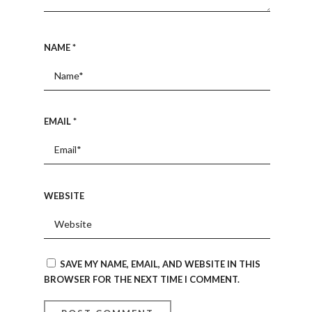
NAME
*
EMAIL
*
WEBSITE
SAVE MY NAME, EMAIL, AND WEBSITE IN THIS
BROWSER FOR THE NEXT TIME I COMMENT.