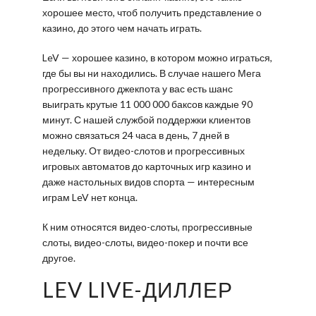
хорошее место, чтоб получить представление о
казино, до этого чем начать играть.
LeV — хорошее казино, в котором можно играться,
где бы вы ни находились. В случае нашего Мега
прогрессивного джекпота у вас есть шанс
выиграть крутые 11 000 000 баксов каждые 90
минут. С нашей службой поддержки клиентов
можно связаться 24 часа в день, 7 дней в
недельку. От видео-слотов и прогрессивных
игровых автоматов до карточных игр казино и
даже настольных видов спорта — интересным
играм LeV нет конца.
К ним относятся видео-слоты, прогрессивные
слоты, видео-слоты, видео-покер и почти все
другое.
LEV LIVE-ДИЛЛЕР