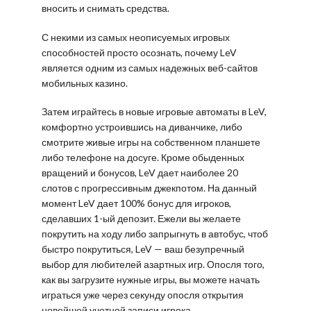
вносить и снимать средства.
С некими из самых неописуемых игровых
способностей просто осознать, почему LeV
является одним из самых надежных веб-сайтов
мобильных казино.
Затем играйтесь в новые игровые автоматы в LeV,
комфортно устроившись на диванчике, либо
смотрите живые игры на собственном планшете
либо телефоне на досуге. Кроме обыденных
вращений и бонусов, LeV дает наиболее 20
слотов с прогрессивным джекпотом. На данный
момент LeV дает 100% бонус для игроков,
сделавших 1-ый депозит. Ежели вы желаете
покрутить на ходу либо запрыгнуть в автобус, чтоб
быстро покрутиться, LeV — ваш безупречный
выбор для любителей азартных игр. Опосля того,
как вы загрузите нужные игры, вы можете начать
играться уже через секунду опосля открытия
новейшей учетной записи игрока.