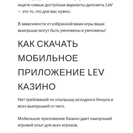
ищете самые доступные варианты депозита, LeV
— это то, что для вас нужно.
В зависимости от избранной вами игры ваши
выигрыши могут быть умножены и умножены!
КАК СКАЧАТЬ
МОБИЛЬНОЕ
ПРИЛОЖЕНИЕ LEV
КАЗИНО
Нет требований по отыгрышу исходного бонуса и
всех выигрышей от него.
Мобильное приложение Казино дает наилучший
игровой опыт для всех игроков.