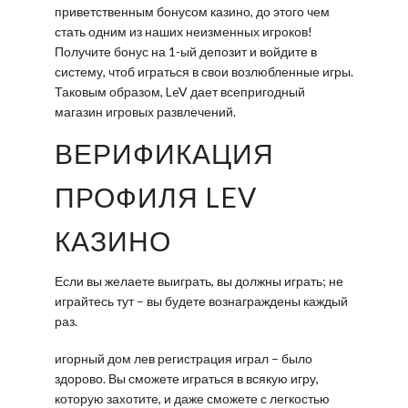
приветственным бонусом казино, до этого чем
стать одним из наших неизменных игроков!
Получите бонус на 1-ый депозит и войдите в
систему, чтоб играться в свои возлюбленные игры.
Таковым образом, LeV дает всепригодный
магазин игровых развлечений.
ВЕРИФИКАЦИЯ
ПРОФИЛЯ LEV
КАЗИНО
Если вы желаете выиграть, вы должны играть; не
играйтесь тут – вы будете вознаграждены каждый
раз.
игорный дом лев регистрация
играл – было
здорово. Вы сможете играться в всякую игру,
которую захотите, и даже сможете с легкостью