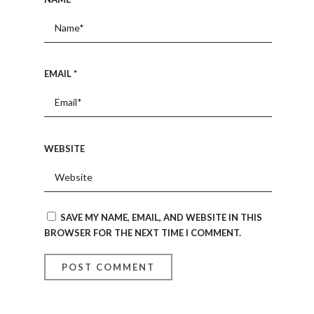
EMAIL
*
WEBSITE
SAVE MY NAME, EMAIL, AND WEBSITE IN THIS
BROWSER FOR THE NEXT TIME I COMMENT.