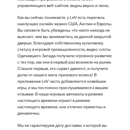
управляющего веб-сайтом, видны верно и легко.
Как вы сейчас понимаете, у LeV есть перечень
наилучших онлайн-казино США, Англии и Европы.
Вы сможете быть убеждены, что никто никогда не
выяснит, чем вы занимаетесь за данной закрытой
дверью. Благодаря собственному культовому
статусу в игровой промышленности, видео-слоты
Одичавшего Запада получили огромное развитие
с тех пор, как они в первый раз возникли на рынке.
Станьте первым, кто сорвет джекпот, и получите
долю от нашего мега-призового колеса! В
приложение LeV часто добавляются новейшие
игры, и мы постоянно прислушиваемся к вашим
отзывам. В наши игровые автоматы в режиме
настоящего времени играют в режиме
настоящего времени, они отлично приметны и
динамичны.
Мы не гарантируем дату доставки, к которой вы