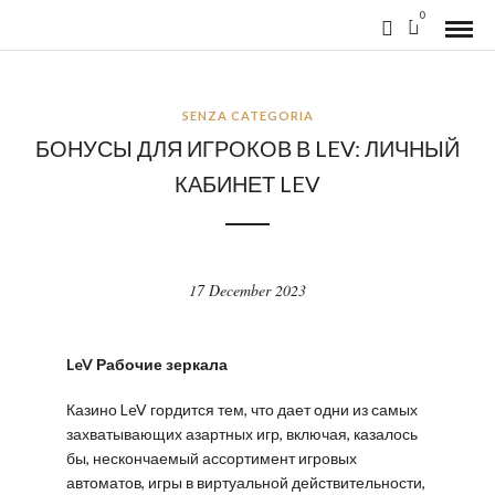
0
SENZA CATEGORIA
БОНУСЫ ДЛЯ ИГРОКОВ В LEV: ЛИЧНЫЙ
КАБИНЕТ LEV
17 December 2023
LeV Рабочие зеркала
Казино LeV гордится тем, что дает одни из самых
захватывающих азартных игр, включая, казалось
бы, нескончаемый ассортимент игровых
автоматов, игры в виртуальной действительности,