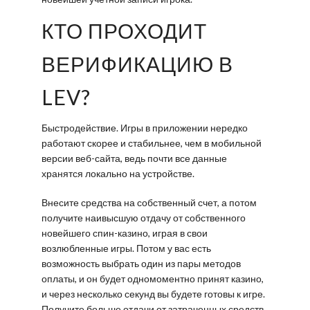
КТО ПРОХОДИТ
ВЕРИФИКАЦИЮ В
LEV?
Быстродействие. Игры в приложении нередко
работают скорее и стабильнее, чем в мобильной
версии веб-сайта, ведь почти все данные
хранятся локально на устройстве.
Внесите средства на собственный счет, а потом
получите наивысшую отдачу от собственного
новейшего спин-казино, играя в свои
возлюбленные игры. Потом у вас есть
возможность выбрать один из пары методов
оплаты, и он будет одномоментно принят казино,
и через несколько секунд вы будете готовы к игре.
Получите больше отдачи от затраченных средств