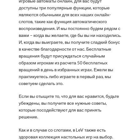
игровые автоматы онлайн, для вас будут
доступны три популярные функции, которые
являются обычными для всех наших онлайн-
слотов, такие как функция автоматического
воспроизведения. И мы постоянно будем рядом с
вами – когда вы желаете, где бы вы ни находились.
И, когда вы выиграете, вы получите сладкий бонус
в качестве благодарности от нас. Бесплатные
вращения будут присуждаться случайным
образом игрокам из расчета 50 бесплатных
вращений в день в избранных играх. Ежели вы
практикуетесь либо играете в первый раз, мы
советуем сделать это.
Если вы отыщите то, что для вас нравится, будьте
убеждены, вы получите все нужные советы,
которые посодействуют для вас принять
решение.
Как и в случае со слотами, в LeV также есть
здоровая коллекция настольных игр на выбор.