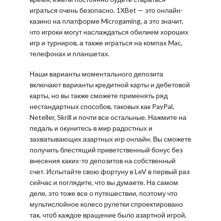
играться очень безопасно. 1XBet — это онлайн-
казино на платформе Microgaming, а это значит,
что игроки могут наслаждаться обилием хороших
игр и турниров, а также играться на компах Mac,
телефонах и планшетах.
Наши варианты моментального депозита
включают варианты кредитной карты и дебетовой
карты, но вы также сможете применять ряд
нестандартных способов, таковых как PayPal,
Neteller, Skrill и почти все остальные. Нажмите на
педаль и окунитесь в мир радостных и
захватывающих азартных игр онлайн. Вы сможете
получить блестящий приветственный бонус без
внесения каких-то депозитов на собственный
счет. Испытайте свою фортуну в LeV в первый раз
сейчас и поглядите, что вы думаете. На самом
деле, это тоже все о путешествии, поэтому что
мультислойное колесо рулетки спроектировано
так, чтоб каждое вращение было азартной игрой,