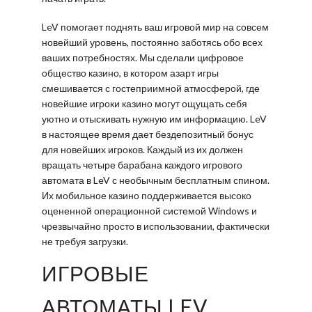
LeV помогает поднять ваш игровой мир на совсем
новейший уровень, постоянно заботясь обо всех
ваших потребностях. Мы сделали цифровое
общество казино, в котором азарт игры
смешивается с гостеприимной атмосферой, где
новейшие игроки казино могут ощущать себя
уютно и отыскивать нужную им информацию. LeV
в настоящее время дает бездепозитный бонус
для новейших игроков. Каждый из их должен
вращать четыре барабана каждого игрового
автомата в LeV с необычным бесплатным спином.
Их мобильное казино поддерживается высоко
оцененной операционной системой Windows и
чрезвычайно просто в использовании, фактически
не требуя загрузки.
ИГРОВЫЕ
АВТОМАТЫ LEV