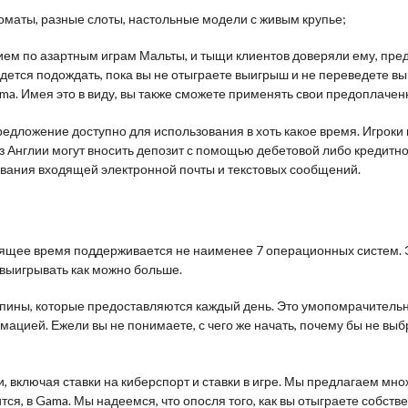
оматы, разные слоты, настольные модели с живым крупье;
ем по азартным играм Мальты, и тыщи клиентов доверяли ему, пред
дется подождать, пока вы не отыграете выигрыш и не переведете вы
ama. Имея это в виду, вы также сможете применять свои предоплачен
 предложение доступно для использования в хоть какое время. Игрок
з Англии могут вносить депозит с помощью дебетовой либо кредитн
ания входящей электронной почты и текстовых сообщений.
ящее время поддерживается не наименее 7 операционных систем. Это
ь выигрывать как можно больше.
р спины, которые предоставляются каждый день. Это умопомрачител
мацией. Ежели вы не понимаете, с чего же начать, почему бы не выб
 включая ставки на киберспорт и ставки в игре. Мы предлагаем множе
тся, в Gama. Мы надеемся, что опосля того, как вы отыграете собст