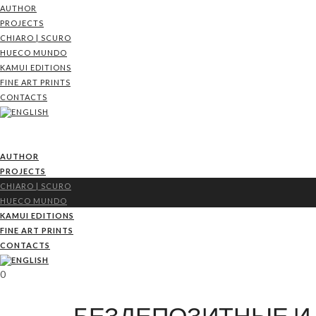
AUTHOR
PROJECTS
CHIARO | SCURO
HUECO MUNDO
KAMUI EDITIONS
FINE ART PRINTS
CONTACTS
AUTHOR
PROJECTS
CHIARO | SCURO
HUECO MUNDO
KAMUI EDITIONS
FINE ART PRINTS
CONTACTS
0
БЕЗДЕПОЗИТНЫЕ И 