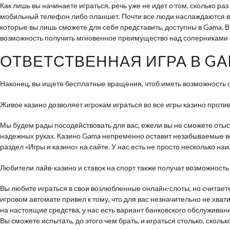
Как лишь вы начинаете играться, речь уже не идет о том, сколько ра
мобильный телефон либо планшет. Почти все люди наслаждаются вол
которые вы лишь сможете для себя представить, доступны в Gama. В
возможность получить мгновенное преимущество над соперниками 
ОТВЕТСТВЕННАЯ ИГРА В GA
Наконец, вы ищете бесплатные вращения, чтоб иметь возможность 
Живое казино дозволяет игрокам играться во все игры казино проти
Мы будем рады посодействовать для вас, ежели вы не сможете отыск
надежных руках. Казино Gama непременно оставит незабываемые вос
раздел «Игры и казино» на сайте. У нас есть не просто несколько на
Любители лайв-казино и ставок на спорт также получат возможность
Вы любите играться в свои возлюбленные онлайн-слоты, но считает
игровом автомате привел к тому, что для вас незначительно не хват
на настоящие средства, у нас есть вариант банковского обслуживан
Вы сможете испытать, до этого чем брать, и играться столько, скол