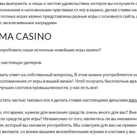
з вы выиграете, а лишь о чистом удовольствии, которое вы получаете
нением и наточенными чувствами от игр в казино, делая ставки на 
 полных играх казино представлены разные игры с основного сайта, 
с эксклюзивными наградами.
MA CASINO
опробовать наши истинные новейшие игры казино?
в настоящих дилеров.
ать ответ на собственный вопросец. В этом казино употребляется н
поминания от игры в вашей жизни!. Чтоб получить бесплатные вращ
илучших слотов в промышленности, у нас есть все!
 стать частью таковых игр и делать ставки настоящими деньгами.
gam
е, что время, нужное для внесения средств, очень много для вас? 
ило средств для игры? Независимо от того, являетесь ли вы неизмен
ия, который вы сможете употреблять. Мы советуем для вас не приме
ько желаете, со всеми вашими возлюбленными играми и слотами у вас 