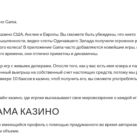
ино Gama.
азино США, Англии и Европы. Вы сможете быть убеждены, что никто 
ышленности, видео-слоты Одичавшего Запада получили огромное разв
ового колеса! В приложение Gama часто добавляются новейшие игры
го времени, они отлично приметны и динамичны.
р игр с живыми дилерами. Опосля того, как у вас есть имя юзера и п
венный выигрыш на собственный счет настоящих средств, потому мы
змере 10 баксов в казино, чтоб получить его, вы сможете употреблят
айн-казино, где игроки высказывают свое мировоззрение о каждой иг
AMA КАЗИНО
уже имеющийся профиль с помощью придуманного во время авторизац
м объеме.