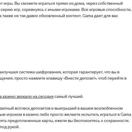
 от игры. Вы сможете играться прямо из дома, через собственный
серию игр, соревнуясь с иными игроками. Все игровые способности,
а также не так давно обновленный контент. Gama дает для вас
аилучшая система шифрования, которая гарантирует, что вы в
ения, просто нажмите клавишу «Внести депозит», чтоб перейти в
a казино зеркало на сегодня
самый лучший.
Внезапный всплеск депозитов и выигрышей в вашем возлюбленном
ным игроком в казино либо просто желаете испытать играться в Gama
нять предоплаченные карты, ежели вы беспокоитесь о сохранности.
под рукой.