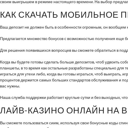
своим выигрышем в режиме настоящего времени. На выбор предлагает
КАК СКАЧАТЬ МОБИЛЬНОЕ 
Ваш депозит не должен быть в особенности огромным, он вообщем 
Предлагается множество бонусов с возможностью получения еще б
Для решения появившихся вопросцев вы сможете обратиться в подд
Когда вы будете готовы сделать больше депозитов, чтоб удвоить 
планшеты, в то время как остальные разработаны специально для т
играться для утехи либо, когда вы готовы играться, чтоб выиграть, иг
процентов держится самых больших стандартов обслуживания и подд
вас нужны.
Наша служба поддержки работает круглые сутки и без выходных, что
ЛАЙВ-КАЗИНО ОНЛАЙН НА 
Вы сможете пользоваться сиим, используя свои бонусные коды спин-к