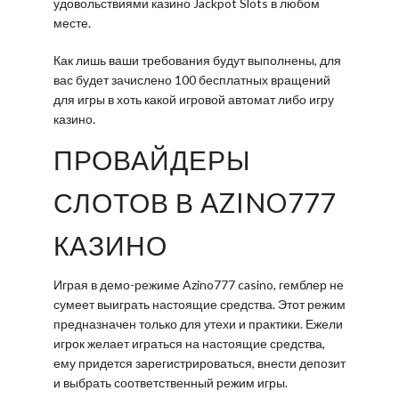
удовольствиями казино Jackpot Slots в любом
месте.
Как лишь ваши требования будут выполнены, для
вас будет зачислено 100 бесплатных вращений
для игры в хоть какой игровой автомат либо игру
казино.
ПРОВАЙДЕРЫ
СЛОТОВ В AZINO777
КАЗИНО
Играя в демо-режиме Azino777 casino, гемблер не
сумеет выиграть настоящие средства. Этот режим
предназначен только для утехи и практики. Ежели
игрок желает играться на настоящие средства,
ему придется зарегистрироваться, внести депозит
и выбрать соответственный режим игры.