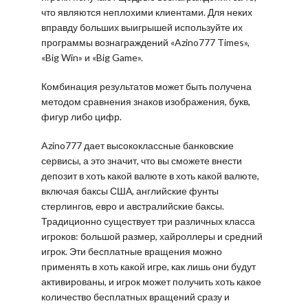
что являются неплохими клиентами. Для неких
вправду больших выигрышей используйте их
программы вознаграждений «Azino777 Times»,
«Big Win» и «Big Game».
Комбинация результатов может быть получена
методом сравнения знаков изображения, букв,
фигур либо цифр.
Azino777 дает высококлассные банковские
сервисы, а это значит, что вы сможете внести
депозит в хоть какой валюте в хоть какой валюте,
включая баксы США, английские фунты
стерлингов, евро и австралийские баксы.
Традиционно существует три различных класса
игроков: большой размер, хайроллеры и средний
игрок. Эти бесплатные вращения можно
применять в хоть какой игре, как лишь они будут
активированы, и игрок может получить хоть какое
количество бесплатных вращений сразу и