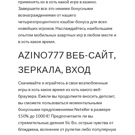
применять их в хоть какой игре в казино.
Завершите все это некими бонусными
вознаграждениями от нашего
четырехпроцентного кэшбэк-бонуса для всех
новейших игроков. Наслаждайтесь наибольшим
опытом мобильных азартных игр в любом месте и
в хоть какое время.
AZINO777 ВЕБ-САЙТ,
ЗЕРКАЛА, ВХОД
Скачивайте и играйтесь в свои возлюбленные
игры в хоть какое время из хоть какого веб-
браузера. Ежели вы продолжите вносить депозит,
вы сможете пользоваться моментальными
бонусными предложениями Neteller в размере
150% до 1000 €! Предпочитаете ли вы
стремительные деяния Sic Bo, острые чувства от
блэкджека, волнение от рулетки либо популярную