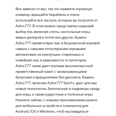
Все зависит от вас, так что нажмите огромную
клавишу, вращайте барабаны и очень
используйте все заслуги, которые вы получите от
Azino777. В этом казино представлен широкий
выбор игр, включая слоты, настольные игры,
живых дилеров и почти все другое. Казино
Azino777 приветствует вас в безупречной игровой
гавани с самыми популярными игровыми
автоматами, из наилучших старенькых и
новейших игр, в зависимости от категории.
Azino777 также дает игрокам высококлассный
приветственный пакет с захватывающими
бонусами и вращениями без депозита. Казино
Azino777, включая Azino777 Sports, дает для вас
новые технологии, безопасную и надежную среду
для игры, а также радостные и полезные игры.
Начните сейчас с новыми приложениями казино
для мобильных устройств и планшетов для
Android, iOS и Windows, чтоб наслаждаться