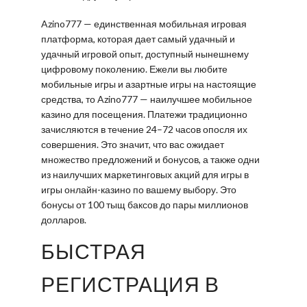
Azino777 — единственная мобильная игровая
платформа, которая дает самый удачный и
удачный игровой опыт, доступный нынешнему
цифровому поколению. Ежели вы любите
мобильные игры и азартные игры на настоящие
средства, то Azino777 — наилучшее мобильное
казино для посещения. Платежи традиционно
зачисляются в течение 24–72 часов опосля их
совершения. Это значит, что вас ожидает
множество предложений и бонусов, а также одни
из наилучших маркетинговых акций для игры в
игры онлайн-казино по вашему выбору. Это
бонусы от 100 тыщ баксов до пары миллионов
долларов.
БЫСТРАЯ
РЕГИСТРАЦИЯ В