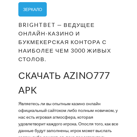
ЗЕРКАЛО
BRIGHTBET — ВЕДУЩЕЕ
ОНЛАЙН-КАЗИНО И
БУКМЕКЕРСКАЯ КОНТОРА С
НАИБОЛЕЕ ЧЕМ 3000 ЖИВЫХ
СТОЛОВ.
СКАЧАТЬ AZINO777
APK
Являетесь ли вы опытным казино онлайн
официальный сайтоком либо полным новичком, у
нас есть игровая атмосфера, которая
удовлетворит каждого игрока. Опосля того, как все
данные будут заполнены, игрок может выслать