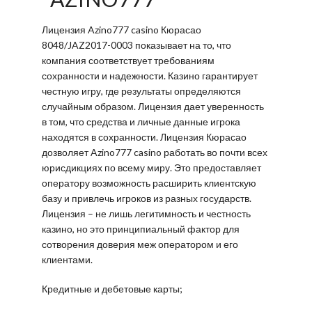
Лицензия Azino777 casino Кюрасао
8048/JAZ2017-0003 показывает на то, что
компания соответствует требованиям
сохранности и надежности. Казино гарантирует
честную игру, где результаты определяются
случайным образом. Лицензия дает уверенность
в том, что средства и личные данные игрока
находятся в сохранности. Лицензия Кюрасао
дозволяет Azino777 casino работать во почти всех
юрисдикциях по всему миру. Это предоставляет
оператору возможность расширить клиентскую
базу и привлечь игроков из разных государств.
Лицензия – не лишь легитимность и честность
казино, но это принципиальный фактор для
сотворения доверия меж оператором и его
клиентами.
Кредитные и дебетовые карты;