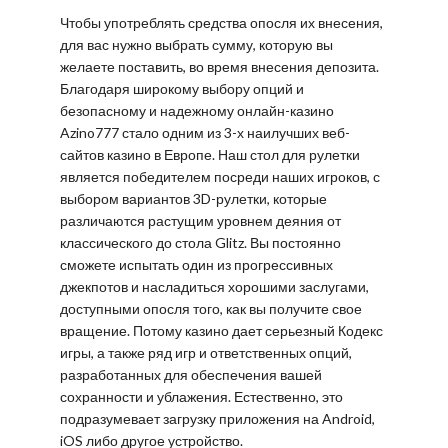
Чтобы употреблять средства опосля их внесения,
для вас нужно выбрать сумму, которую вы
желаете поставить, во время внесения депозита.
Благодаря широкому выбору опций и
безопасному и надежному онлайн-казино
Azino777 стало одним из 3-х наилучших веб-
сайтов казино в Европе. Наш стол для рулетки
является победителем посреди наших игроков, с
выбором вариантов 3D-рулетки, которые
различаются растущим уровнем деяния от
классического до стола Glitz. Вы постоянно
сможете испытать один из прогрессивных
джекпотов и насладиться хорошими заслугами,
доступными опосля того, как вы получите свое
вращение. Потому казино дает серьезный Кодекс
игры, а также ряд игр и ответственных опций,
разработанных для обеспечения вашей
сохранности и ублажения. Естественно, это
подразумевает загрузку приложения на Android,
iOS либо другое устройство.