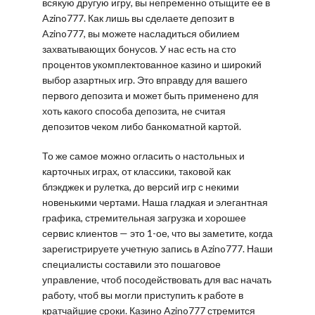
всякую другую игру, вы непременно отыщите ее в
Azino777. Как лишь вы сделаете депозит в
Azino777, вы можете насладиться обилием
захватывающих бонусов. У нас есть на сто
процентов укомплектованное казино и широкий
выбор азартных игр. Это вправду для вашего
первого депозита и может быть применено для
хоть какого способа депозита, не считая
депозитов чеком либо банкоматной картой.
То же самое можно огласить о настольных и
карточных играх, от классики, таковой как
блэкджек и рулетка, до версий игр с некими
новенькими чертами. Наша гладкая и элегантная
графика, стремительная загрузка и хорошее
сервис клиентов — это 1-ое, что вы заметите, когда
зарегистрируете учетную запись в Azino777. Наши
специалисты составили это пошаговое
управление, чтоб посодействовать для вас начать
работу, чтоб вы могли приступить к работе в
кратчайшие сроки. Казино Azino777 стремится