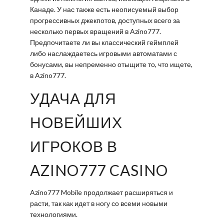
Канаде. У нас также есть неописуемый выбор
прогрессивных джекпотов, доступных всего за
несколько первых вращений в Azino777.
Предпочитаете ли вы классический геймплей
либо наслаждаетесь игровыми автоматами с
бонусами, вы непременно отыщите то, что ищете,
в Azino777.
УДАЧА ДЛЯ
НОВЕЙШИХ
ИГРОКОВ В
AZINO777 CASINO
Azino777 Mobile продолжает расширяться и
расти, так как идет в ногу со всеми новыми
технологиями.