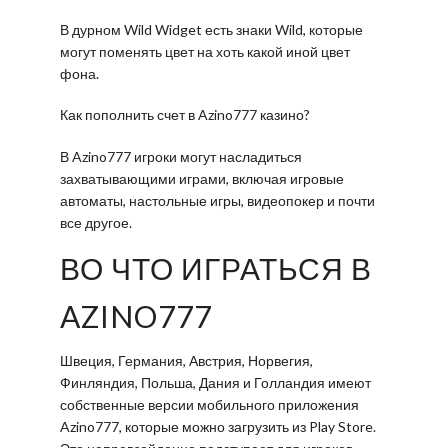
В дурном Wild Widget есть знаки Wild, которые
могут поменять цвет на хоть какой иной цвет
фона.
Как пополнить счет в Azino777 казино?
В Azino777 игроки могут насладиться
захватывающими играми, включая игровые
автоматы, настольные игры, видеопокер и почти
все другое.
ВО ЧТО ИГРАТЬСЯ В
AZINO777
Швеция, Германия, Австрия, Норвегия,
Финляндия, Польша, Дания и Голландия имеют
собственные версии мобильного приложения
Azino777, которые можно загрузить из Play Store.