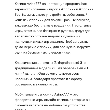
Казино Azino777 на настоящие средства. Как
зарегистрированный игрок в Azino777 и Azino777
Sports, вы сможете употреблять собственный
кошелек Azino777 для покупки разных бонусов,
таковых как бесплатные вращения. Настольные
игры, в том числе блэкджек и рулетка, дадут для
вас возможность насладиться одними из
наилучших живых игр в казино. Чтоб загрузить
демо-версию Azino777, для вас нужно загрузить
один из бесплатных плееров ниже.
Классические автоматы (3-барабанные) Это
традиционные модели с 3-мя барабанами и 1-5
линий выплат. Они рекомендуются всем
новеньким, благодаря простоте и скорому
осознанию механики игры.
Мобильные игры казино Azino777 — это
фаворитные игры онлайн-казино, в которые вы
сможете играться на мобильном устройстве.