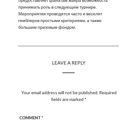
предоставляет фанатам жанра возможность
принимать роль в следующем турнире.
Мероприятия проводятся часто и веселят
гемблеров простыми критериями, а также
большим призовым фондом.
LEAVE A REPLY
Your email address will not be published.
Required
fields are marked
*
COMMENT
*