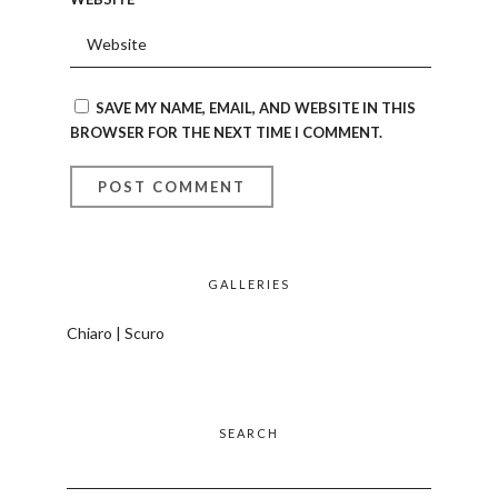
SAVE MY NAME, EMAIL, AND WEBSITE IN THIS
BROWSER FOR THE NEXT TIME I COMMENT.
GALLERIES
Chiaro | Scuro
SEARCH
SEARCH
FOR: