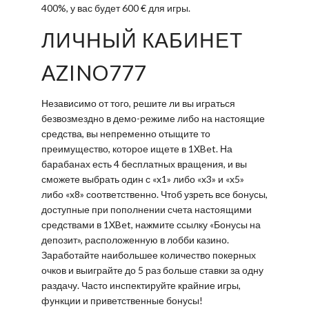
400%, у вас будет 600 € для игры.
ЛИЧНЫЙ КАБИНЕТ
AZINO777
Независимо от того, решите ли вы играться
безвозмездно в демо-режиме либо на настоящие
средства, вы непременно отыщите то
преимущество, которое ищете в 1XBet. На
барабанах есть 4 бесплатных вращения, и вы
сможете выбрать один с «x1» либо «x3» и «x5»
либо «x8» соответственно. Чтоб узреть все бонусы,
доступные при пополнении счета настоящими
средствами в 1XBet, нажмите ссылку «Бонусы на
депозит», расположенную в лобби казино.
Заработайте наибольшее количество покерных
очков и выиграйте до 5 раз больше ставки за одну
раздачу. Часто инспектируйте крайние игры,
функции и приветственные бонусы!