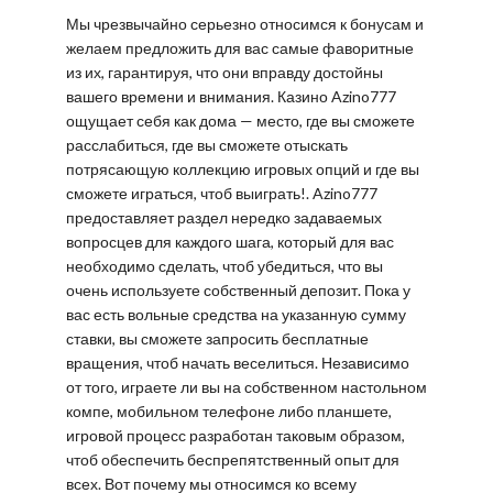
Мы чрезвычайно серьезно относимся к бонусам и
желаем предложить для вас самые фаворитные
из их, гарантируя, что они вправду достойны
вашего времени и внимания. Казино Azino777
ощущает себя как дома — место, где вы сможете
расслабиться, где вы сможете отыскать
потрясающую коллекцию игровых опций и где вы
сможете играться, чтоб выиграть!. Azino777
предоставляет раздел нередко задаваемых
вопросцев для каждого шага, который для вас
необходимо сделать, чтоб убедиться, что вы
очень используете собственный депозит. Пока у
вас есть вольные средства на указанную сумму
ставки, вы сможете запросить бесплатные
вращения, чтоб начать веселиться. Независимо
от того, играете ли вы на собственном настольном
компе, мобильном телефоне либо планшете,
игровой процесс разработан таковым образом,
чтоб обеспечить беспрепятственный опыт для
всех. Вот почему мы относимся ко всему