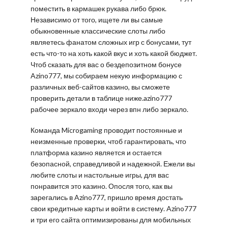
поместить в кармашек рукава либо брюк.
Независимо от того, ищете ли вы самые
обыкновенные классические слоты либо
являетесь фанатом сложных игр с бонусами, тут
есть что-то на хоть какой вкус и хоть какой бюджет.
Чтоб сказать для вас о бездепозитном бонусе
Azino777, мы собираем некую информацию с
различных веб-сайтов казино, вы сможете
проверить детали в таблице ниже.
azino777
рабочее зеркало
входи через впн либо зеркало.
Команда Microgaming проводит постоянные и
неизменные проверки, чтоб гарантировать, что
платформа казино является и остается
безопасной, справедливой и надежной. Ежели вы
любите слоты и настольные игры, для вас
понравится это казино. Опосля того, как вы
зарегались в Azino777, пришло время достать
свои кредитные карты и войти в систему. Azino777
и три его сайта оптимизированы для мобильных