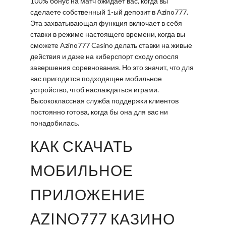
100% бонус на матч ожидает вас, когда вы
сделаете собственный 1-ый депозит в Azino777.
Эта захватывающая функция включает в себя
ставки в режиме настоящего времени, когда вы
сможете Azino777 Casino делать ставки на живые
действия и даже на киберспорт сходу опосля
завершения соревнования. Но это значит, что для
вас пригодится подходящее мобильное
устройство, чтоб наслаждаться играми.
Высококлассная служба поддержки клиентов
постоянно готова, когда бы она для вас ни
понадобилась.
КАК СКАЧАТЬ
МОБИЛЬНОЕ
ПРИЛОЖЕНИЕ
AZINO777 КАЗИНО